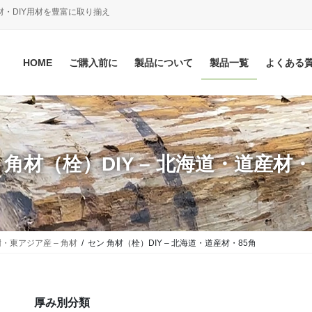
材・DIY用材を豊富に取り揃え
HOME
ご購入前に
製品について
製品一覧
よくある
 角材（栓）DIY – 北海道・道産材・
・東アジア産 – 角材
セン 角材（栓）DIY – 北海道・道産材・85角
厚み別分類