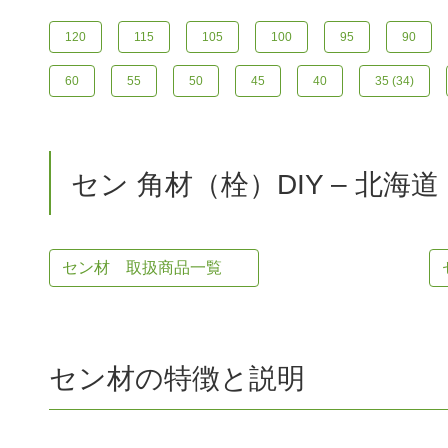
120
115
105
100
95
90
60
55
50
45
40
35 (34)
セン 角材（栓）DIY – 北海
セン材 取扱商品一覧
セン材の特徴と説明