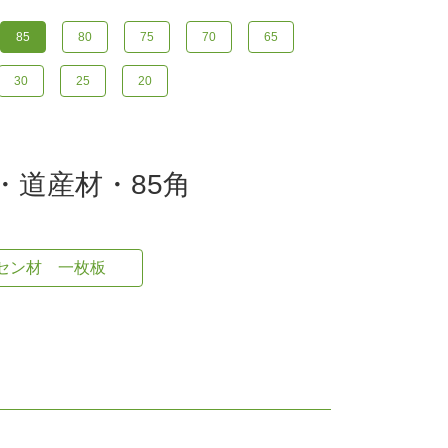
85
80
75
70
65
30
25
20
道・道産材・85角
セン材 一枚板