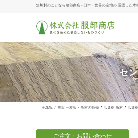
コ
ナ
無垢材のことなら服部商店 - 日本・世界の産地の 厳選した木
ン
ビ
テ
ゲ
ン
ー
ツ
シ
に
ョ
移
ン
動
に
移
動
セン
HOME
無垢 一枚板・角材の販売
広葉樹 角材
広葉樹
ご注文・お問い合わせ