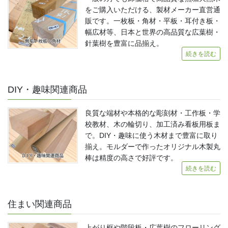
をご購入いただける、製材メーカー直営通
販です。一枚板・角材・平板・耳付き板・
幅広材等、日本と世界の高品質な広葉樹・
針葉樹を豊富に品揃え。
続きを読む
DIY・趣味関連商品
良質な端材や本格的な彫刻材・工作板・学
校教材、木の輪切り、加工済み看板用板ま
で。DIY・趣味に使う木材まで豊富に取り
揃え。モルダーで作ったオリジナル木製丸
棒は精度の高さで好評です。
続きを読む
住まい関連商品
上がり框や階段板・広葉樹のフローリング