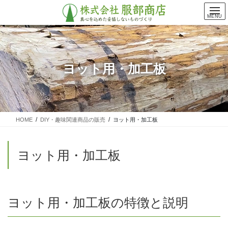
コ
ナ
ン
ビ
MENU
テ
ゲ
ン
ー
ツ
シ
に
ョ
ヨット用・加工板
移
ン
動
に
移
動
HOME
DIY・趣味関連商品の販売
ヨット用・加工板
ヨット用・加工板
ヨット用・加工板の特徴と説明