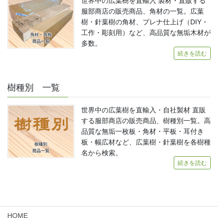
世界中の広葉樹を直輸入 製材・直販する
服部商店の販売商品、角材の一覧。広葉
樹・針葉樹の角材、プレナ仕上げ（DIY・
工作・彫刻用）など、高品質な無垢木材が
多数。
続きを読む
樹種別 一覧
世界中の広葉樹を直輸入・自社製材 直販
する服部商店の販売商品、樹種別一覧。高
品質な無垢一枚板・角材・平板・耳付き
板・幅広材など、広葉樹・針葉樹を各樹種
名から検索。
続きを読む
HOME