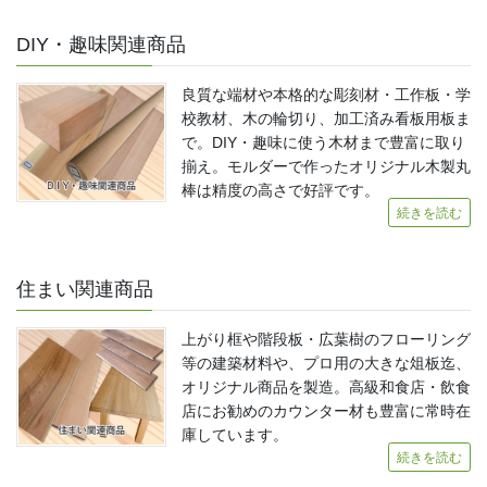
DIY・趣味関連商品
良質な端材や本格的な彫刻材・工作板・学
校教材、木の輪切り、加工済み看板用板ま
で。DIY・趣味に使う木材まで豊富に取り
揃え。モルダーで作ったオリジナル木製丸
棒は精度の高さで好評です。
続きを読む
住まい関連商品
上がり框や階段板・広葉樹のフローリング
等の建築材料や、プロ用の大きな俎板迄、
オリジナル商品を製造。高級和食店・飲食
店にお勧めのカウンター材も豊富に常時在
庫しています。
続きを読む