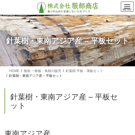
コ
ナ
ン
ビ
MENU
テ
ゲ
ン
ー
ツ
シ
に
ョ
針葉樹・東南アジア産 – 平板セット
移
ン
動
に
移
動
HOME
無垢 一枚板・角材の販売
針葉樹 平板・薄板セット
針葉樹・東南アジア産 – 平板セット
針葉樹・東南アジア産 – 平板セ
ット
東南アジア産