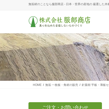
コ
ナ
無垢材のことなら服部商店 - 日本・世界の産地の 厳選した木
ン
ビ
テ
ゲ
ン
ー
ツ
シ
に
ョ
移
ン
動
に
移
動
HOME
無垢 一枚板・角材の販売
針葉樹 平板・薄板
ご注文・お問い合わせ