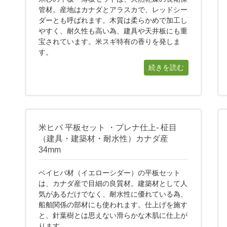
管材。産地はカナダとアラスカで、レッドシー
ダーとも呼ばれます。木質は柔らかめで加工し
やすく、耐久性も高い為、建具や天井板にも重
宝されています。米スギ特有の香りを発しま
す。
続きを読む
米ヒバ 平板セット ・プレナ仕上- 柾目
（建具・建築材・耐水性）カナダ産
34mm
ベイヒバ材（イエローシダー）の平板セット
は、カナダ産で目細の良質材。建築材として人
気があるだけでなく、耐水性に優れている為、
船舶関係の部材にも使われます。仕上げを施す
と、針葉樹とは思えない滑らかな木肌に仕上が
ります。