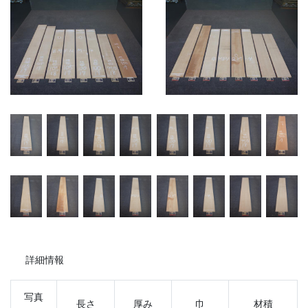
詳細情報
写真
長さ
厚み
巾
材積