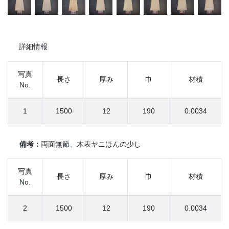
詳細情報
写真
長さ
厚み
巾
材積
No.
1
1500
12
190
0.0034
備考：
両面無節、木表ヤニほんの少し
写真
長さ
厚み
巾
材積
No.
2
1500
12
190
0.0034