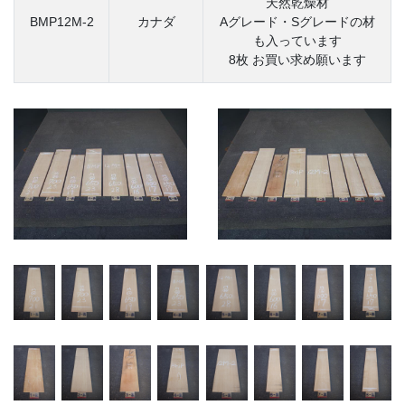
天然乾燥材
BMP12M-2
カナダ
Aグレード・Sグレードの材
も入っています
8枚 お買い求め願います