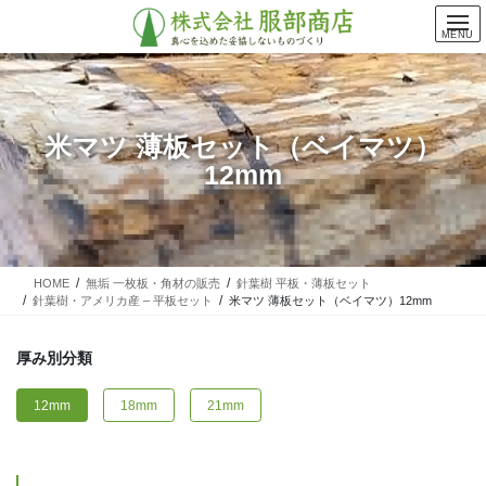
コ
ナ
ン
ビ
MENU
テ
ゲ
ン
ー
ツ
シ
に
ョ
米マツ 薄板セット（ベイマツ）
移
ン
12mm
動
に
移
動
HOME
無垢 一枚板・角材の販売
針葉樹 平板・薄板セット
針葉樹・アメリカ産 – 平板セット
米マツ 薄板セット（ベイマツ）12mm
厚み別分類
12mm
18mm
21mm