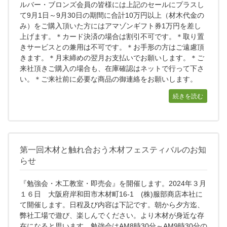
ルバー・ブロンズ会員の皆様には上記のセールにプラスし
て9月1日～9月30日の期間に合計10万円以上（材木代金の
み）をご購入頂いた方にはアマゾンギフト券1万円を差し
上げます。＊カード決済の場合は割引不可です。＊取り置
きサービスとの兼用は不可です。＊お手形の方はご遠慮頂
きます。＊月末締めの翌月お支払いでお願いします。＊ご
来社頂きご購入の場合も、在庫確認はネットで行って下さ
い。＊ご来社前に必要な商品の御連絡をお願いします。
続きを読む
第一回木材と触れ合おう木材フェスティバルのお知
らせ
『勉強会・木工教室・即売会』を開催します。2024年３月
１６日 大阪府岸和田市木材町16-1 (株)服部商店本社に
て開催します。日程及び内容は下記です。朝から夕方迄、
弊社工場で遊び、楽しんでください。より木材が身近な存
在になると思います。勉強会はAM8時30分～AM9時30分の