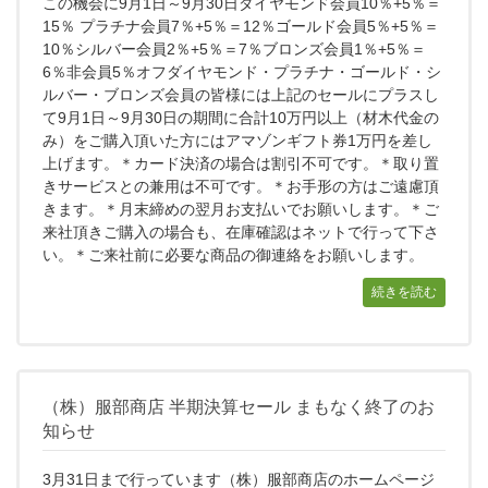
この機会に9月1日～9月30日ダイヤモンド会員10％+5％＝
15％ プラチナ会員7％+5％＝12％ゴールド会員5％+5％＝
10％シルバー会員2％+5％＝7％ブロンズ会員1％+5％＝
6％非会員5％オフダイヤモンド・プラチナ・ゴールド・シ
ルバー・ブロンズ会員の皆様には上記のセールにプラスし
て9月1日～9月30日の期間に合計10万円以上（材木代金の
み）をご購入頂いた方にはアマゾンギフト券1万円を差し
上げます。＊カード決済の場合は割引不可です。＊取り置
きサービスとの兼用は不可です。＊お手形の方はご遠慮頂
きます。＊月末締めの翌月お支払いでお願いします。＊ご
来社頂きご購入の場合も、在庫確認はネットで行って下さ
い。＊ご来社前に必要な商品の御連絡をお願いします。
続きを読む
（株）服部商店 半期決算セール まもなく終了のお
知らせ
3月31日まで行っています（株）服部商店のホームページ