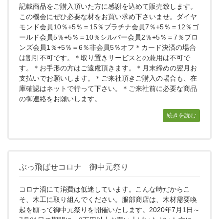
記載商品をご購入頂いた方に感謝を込めて販売致します。
この機会にぜひ必要な材をお買い求め下さいませ。ダイヤ
モンド会員10％+5％＝15％プラチナ会員7％+5％＝12％ゴ
ールド会員5％+5％＝10％シルバー会員2％+5％＝7％ブロ
ンズ会員1％+5％＝6％非会員5％オフ＊カード決済の場合
は割引不可です。＊取り置きサービスとの兼用は不可で
す。＊お手形の方はご遠慮頂きます。＊月末締めの翌月お
支払いでお願いします。＊ご来社頂きご購入の場合も、在
庫確認はネットで行って下さい。＊ご来社前に必要な商品
の御連絡をお願いします。
続きを読む
ぶっ飛ばせコロナ 御中元祭り
コロナ渦にて消費は低迷しています。こんな時だからこ
そ、木工に取り組んでください。服部商店は、木材需要喚
起を願って御中元祭りを開催いたします。2020年7月1日～