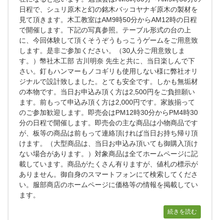
日程で、シュリ原木と幻の銘木バッコヤナギ原木の製材を
見て頂きます。木工教室はAM9時50分からAM12時の日程
で開催します。下記の写真参照。テーブル形式の台の上
に、今回体験して頂くそうぞうもっこうゲームをご用意致
します。是非ご参加ください。（30人分ご用意致しま
す。）幣社木工部 古川明奈 先生と共に、当日楽しんで下
さい。釘もハンマーもノコギリも使用しない様に弊社オリ
ジナルで設計致しました。とても安全です。しかも無垢材
の本物です。当日お申込み頂く方は2,500円をご負担願い
ます。前もって申込み頂く方は2,000円です。家族揃って
のご参加歓迎します。即売会はPM12時30分からPM4時30
分の日程で開催します。即売会の主な商品は小物商品です
が、板等の商品は前もって連絡頂ければ当日お持ち帰り頂
けます。（大型商品は、当日お申込み頂いても御購入頂け
ない場合があります。）対象商品は全てホームページに記
載しています。商品がたくさん有りますが、値札の標示が
ありません。御自身のスマートフォンにて検索してくださ
い。服部商店のホームページに価格等の情報を掲載してい
ます。
続きを読む