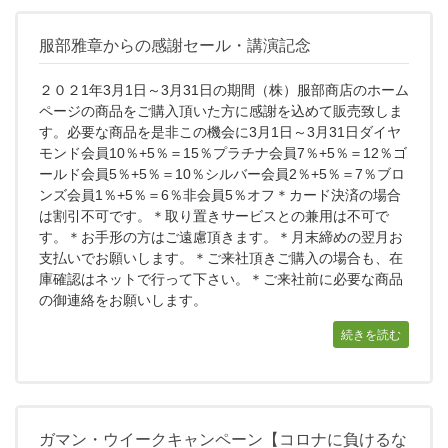
服部雅章からの感謝セール・講演記念
２０２1年3月1日～3月31日の期間（株）服部商店のホーム
ページの商品をご購入頂いた方に感謝を込めて販売致しま
す。必要な商品を是非この機会に3月1日～3月31日ダイヤ
モンド会員10％+5％＝15％プラチナ会員7％+5％＝12％ゴ
ールド会員5％+5％＝10％シルバー会員2％+5％＝7％ブロ
ンズ会員1％+5％＝6％非会員5％オフ＊カード決済の場合
は割引不可です。＊取り置きサービスとの兼用は不可で
す。＊お手形の方はご遠慮頂きます。＊月末締めの翌月お
支払いでお願いします。＊ご来社頂きご購入の場合も、在
庫確認はネットで行って下さい。＊ご来社前に必要な商品
の御連絡をお願いします。
続きを読む
ガマン・ウイークキャンペーン【コロナに負けるな