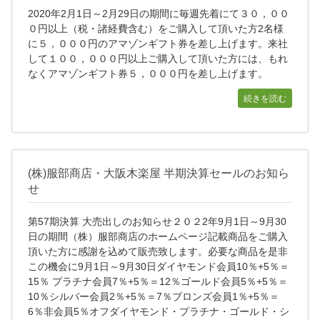
2020年2月1日～2月29日の期間に毎週先着にて３０，００
０円以上（税・諸経費含む）をご購入して頂いた方2名様
に５，０００円のアマゾンギフト券を差し上げます。来社
して１００，０００円以上ご購入して頂いた方には、もれ
なくアマゾンギフト券５，０００円を差し上げます。
続きを読む
(株)服部商店・大阪木楽屋 半期決算セールのお知ら
せ
第57期決算 大売出しのお知らせ２０２2年9月1日～9月30
日の期間（株）服部商店のホームページ記載商品をご購入
頂いた方に感謝を込めて販売致します。必要な商品を是非
この機会に9月1日～9月30日ダイヤモンド会員10％+5％＝
15％ プラチナ会員7％+5％＝12％ゴールド会員5％+5％＝
10％シルバー会員2％+5％＝7％ブロンズ会員1％+5％＝
6％非会員5％オフダイヤモンド・プラチナ・ゴールド・シ