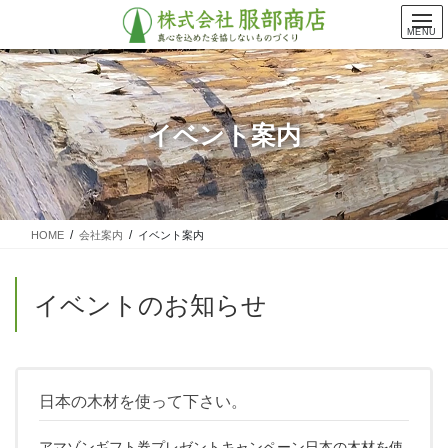
コ
ナ
ン
ビ
MENU
テ
ゲ
ン
ー
ツ
シ
に
ョ
イベント案内
移
ン
動
に
移
動
HOME
会社案内
イベント案内
イベントのお知らせ
日本の木材を使って下さい。
アマゾンギフト券プレゼントキャンペーン日本の木材を使