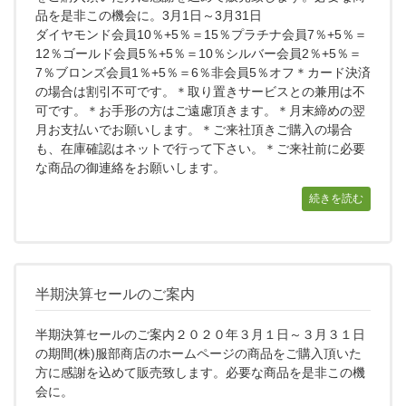
品を是非この機会に。3月1日～3月31日
ダイヤモンド会員10％+5％＝15％プラチナ会員7％+5％＝
12％ゴールド会員5％+5％＝10％シルバー会員2％+5％＝
7％ブロンズ会員1％+5％＝6％非会員5％オフ＊カード決済
の場合は割引不可です。＊取り置きサービスとの兼用は不
可です。＊お手形の方はご遠慮頂きます。＊月末締めの翌
月お支払いでお願いします。＊ご来社頂きご購入の場合
も、在庫確認はネットで行って下さい。＊ご来社前に必要
な商品の御連絡をお願いします。
続きを読む
半期決算セールのご案内
半期決算セールのご案内２０２０年３月１日～３月３１日
の期間(株)服部商店のホームページの商品をご購入頂いた
方に感謝を込めて販売致します。必要な商品を是非この機
会に。