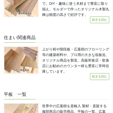
で。DIY・趣味に使う木材まで豊富に取り
揃え。モルダーで作ったオリジナル木製丸
棒は精度の高さで好評です。
続きを読む
住まい関連商品
上がり框や階段板・広葉樹のフローリング
等の建築材料や、プロ用の大きな俎板迄、
オリジナル商品を製造。高級和食店・飲食
店にお勧めのカウンター材も豊富に常時在
庫しています。
続きを読む
平板 一覧
世界中の広葉樹を直輸入 製材・直販する
服部商店の販売商品、平板の一覧。広葉