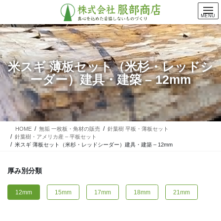
コ
ナ
ン
ビ
MENU
テ
ゲ
ン
ー
ツ
シ
に
ョ
米スギ 薄板セット（米杉・レッドシ
移
ン
ーダー）建具・建築 – 12mm
動
に
移
動
HOME
無垢 一枚板・角材の販売
針葉樹 平板・薄板セット
針葉樹・アメリカ産 – 平板セット
米スギ 薄板セット（米杉・レッドシーダー）建具・建築 – 12mm
厚み別分類
12mm
15mm
17mm
18mm
21mm