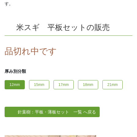
す。
米スギ 平板セットの販売
品切れ中です
厚み別分類
12mm
15mm
17mm
18mm
21mm
針葉樹：平板・薄板セット 一覧 へ戻る