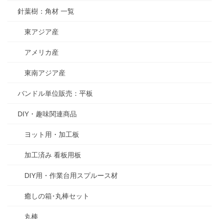
針葉樹：角材 一覧
東アジア産
アメリカ産
東南アジア産
バンドル単位販売：平板
DIY・趣味関連商品
ヨット用・加工板
加工済み 看板用板
DIY用・作業台用スプルース材
癒しの箱･丸棒セット
丸棒