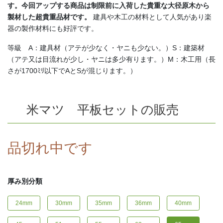
す。今回アップする商品は制限前に入荷した貴重な大径原木から
製材した
超貴重品材です。
建具や木工の材料として人気があり楽
器の製作材料にも好評です。
等級 A：建具材（アテが少なく・ヤニも少ない。）S：建築材
（アテ又は目流れが少し・ヤニは多少有ります。）M：木工用（長
さが1700ﾐﾘ以下でAとSが混じります。）
米マツ 平板セットの販売
品切れ中です
厚み別分類
24mm
30mm
35mm
36mm
40mm