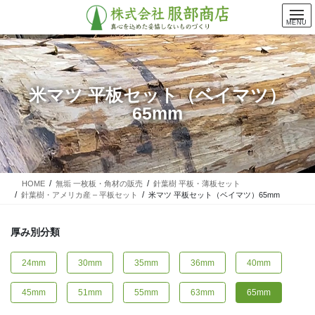
コ
ナ
ン
ビ
MENU
テ
ゲ
ン
ー
ツ
シ
に
ョ
米マツ 平板セット（ベイマツ）
移
ン
65mm
動
に
移
動
HOME
無垢 一枚板・角材の販売
針葉樹 平板・薄板セット
針葉樹・アメリカ産 – 平板セット
米マツ 平板セット（ベイマツ）65mm
厚み別分類
24mm
30mm
35mm
36mm
40mm
45mm
51mm
55mm
63mm
65mm