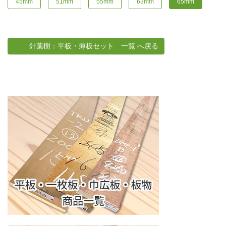
45mm
51mm
55mm
63mm
65mm
針葉樹：平板・薄板セット 一覧 へ戻る