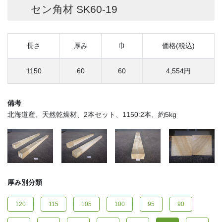
セン角材 SK60-19
長さ
厚み
巾
価格(税込)
1150
60
60
4,554円
備考
北海道産、天然乾燥材、2本セット、1150:2本、約5kg
厚み別分類
120
115
105
100
95
90