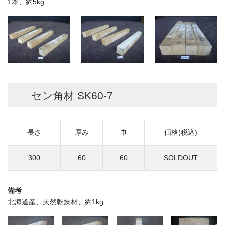
1本、約5kg
セン角材 SK60-7
長さ
厚み
巾
価格(税込)
300
60
60
SOLDOUT
備考
北海道産、天然乾燥材、約1kg