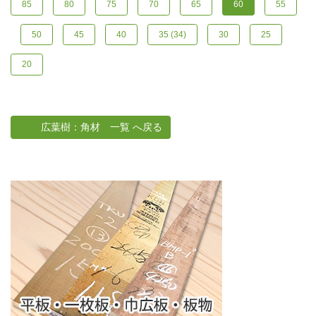
85
80
75
70
65
60
55
50
45
40
35 (34)
30
25
20
広葉樹：角材 一覧 へ戻る