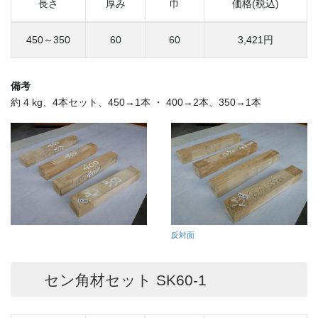
長さ
厚み
巾
価格(税込)
450～350
60
60
3,421円
備考
約 4 kg、4本セット、450→1本 ・ 400→2本、350→1本
反対面
セン角材セット SK60-1