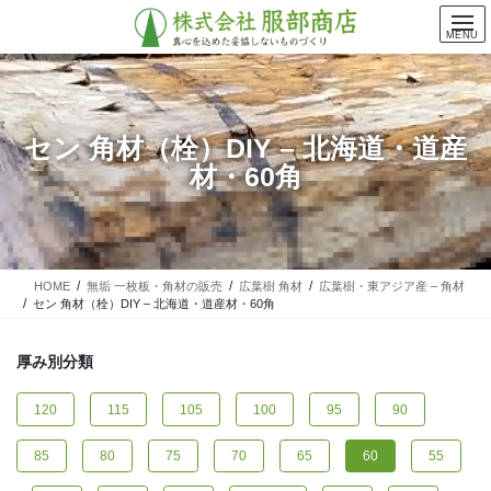
コ
ナ
ン
ビ
MENU
テ
ゲ
ン
ー
ツ
シ
に
ョ
セン 角材（栓）DIY – 北海道・道産
移
ン
材・60角
動
に
移
動
HOME
無垢 一枚板・角材の販売
広葉樹 角材
広葉樹・東アジア産 – 角材
セン 角材（栓）DIY – 北海道・道産材・60角
厚み別分類
120
115
105
100
95
90
85
80
75
70
65
60
55