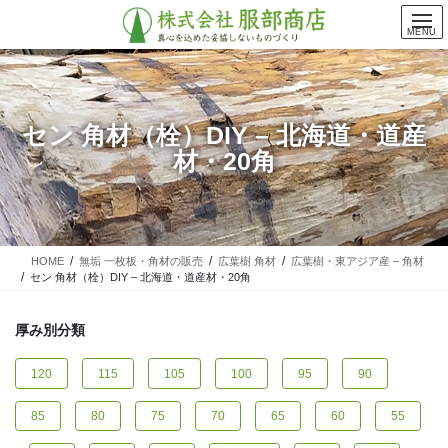
コ
ナ
ン
ビ
MENU
テ
ゲ
ン
ー
ツ
シ
に
ョ
セン 角材（栓）DIY – 北海道・道産
移
ン
材・20角
動
に
移
動
HOME
無垢 一枚板・角材の販売
広葉樹 角材
広葉樹・東アジア産 – 角材
セン 角材（栓）DIY – 北海道・道産材・20角
厚み別分類
120
115
105
100
95
90
85
80
75
70
65
60
55