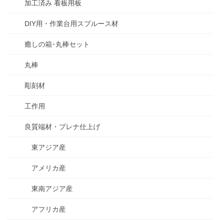
加工済み 看板用板
DIY用・作業台用スプルース材
癒しの箱･丸棒セット
丸棒
彫刻材
工作用
良質端材・プレナ仕上げ
東アジア産
アメリカ産
東南アジア産
アフリカ産