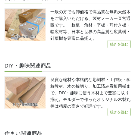
一般の方でも卸価格で高品質な無垢天然木
をご購入いただける、製材メーカー直営通
販です。一枚板・角材・平板・耳付き板・
幅広材等、日本と世界の高品質な広葉樹・
針葉樹を豊富に品揃え。
続きを読む
DIY・趣味関連商品
良質な端材や本格的な彫刻材・工作板・学
校教材、木の輪切り、加工済み看板用板ま
で。DIY・趣味に使う木材まで豊富に取り
揃え。モルダーで作ったオリジナル木製丸
棒は精度の高さで好評です。
続きを読む
住まい関連商品