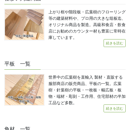
上がり框や階段板・広葉樹のフローリング
等の建築材料や、プロ用の大きな俎板迄、
オリジナル商品を製造。高級和食店・飲食
店にお勧めのカウンター材も豊富に常時在
庫しています。
続きを読む
平板 一覧
世界中の広葉樹を直輸入 製材・直販する
服部商店の販売商品、平板の一覧。広葉
樹・針葉樹の平板・一枚板・幅広板・板
物・端材・彫刻・工作用、住宅部材の半加
工品など多数。
続きを読む
角材 一覧