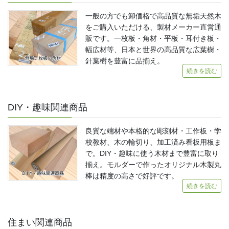
一般の方でも卸価格で高品質な無垢天然木
をご購入いただける、製材メーカー直営通
販です。一枚板・角材・平板・耳付き板・
幅広材等、日本と世界の高品質な広葉樹・
針葉樹を豊富に品揃え。
続きを読む
DIY・趣味関連商品
良質な端材や本格的な彫刻材・工作板・学
校教材、木の輪切り、加工済み看板用板ま
で。DIY・趣味に使う木材まで豊富に取り
揃え。モルダーで作ったオリジナル木製丸
棒は精度の高さで好評です。
続きを読む
住まい関連商品