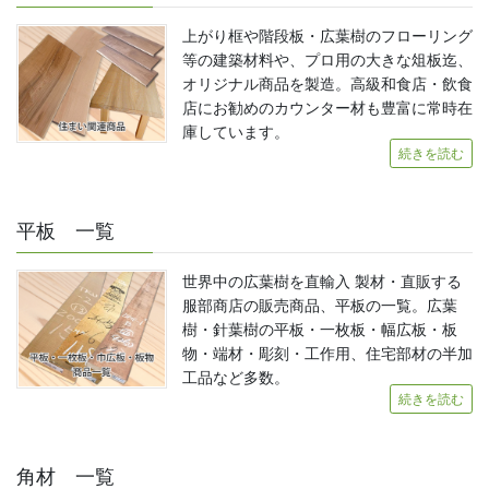
上がり框や階段板・広葉樹のフローリング
等の建築材料や、プロ用の大きな俎板迄、
オリジナル商品を製造。高級和食店・飲食
店にお勧めのカウンター材も豊富に常時在
庫しています。
続きを読む
平板 一覧
世界中の広葉樹を直輸入 製材・直販する
服部商店の販売商品、平板の一覧。広葉
樹・針葉樹の平板・一枚板・幅広板・板
物・端材・彫刻・工作用、住宅部材の半加
工品など多数。
続きを読む
角材 一覧