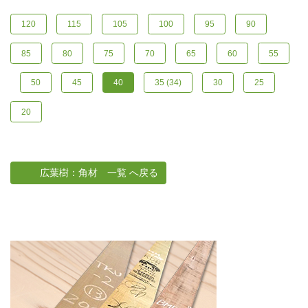
120
115
105
100
95
90
85
80
75
70
65
60
55
50
45
40
35 (34)
30
25
20
広葉樹：角材 一覧 へ戻る