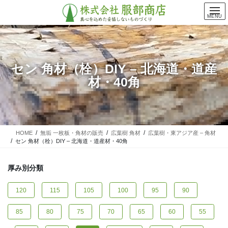
コ
ナ
ン
ビ
MENU
テ
ゲ
ン
ー
ツ
シ
に
ョ
セン 角材（栓）DIY – 北海道・道産
移
ン
材・40角
動
に
移
動
HOME
無垢 一枚板・角材の販売
広葉樹 角材
広葉樹・東アジア産 – 角材
セン 角材（栓）DIY – 北海道・道産材・40角
厚み別分類
120
115
105
100
95
90
85
80
75
70
65
60
55