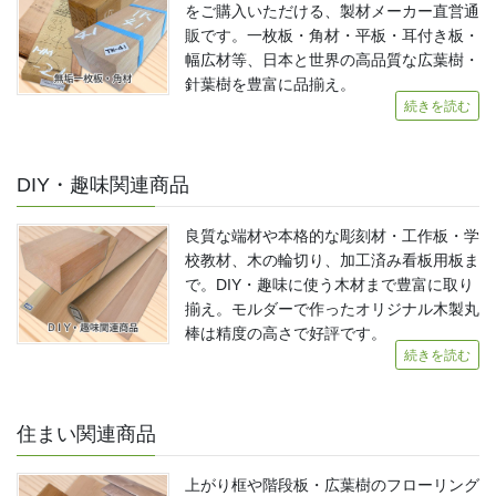
をご購入いただける、製材メーカー直営通
販です。一枚板・角材・平板・耳付き板・
幅広材等、日本と世界の高品質な広葉樹・
針葉樹を豊富に品揃え。
続きを読む
DIY・趣味関連商品
良質な端材や本格的な彫刻材・工作板・学
校教材、木の輪切り、加工済み看板用板ま
で。DIY・趣味に使う木材まで豊富に取り
揃え。モルダーで作ったオリジナル木製丸
棒は精度の高さで好評です。
続きを読む
住まい関連商品
上がり框や階段板・広葉樹のフローリング