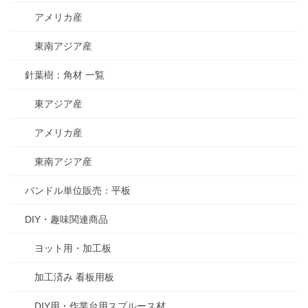
アメリカ産
東南アジア産
針葉樹：角材 一覧
東アジア産
アメリカ産
東南アジア産
バンドル単位販売：平板
DIY・趣味関連商品
ヨット用・加工板
加工済み 看板用板
DIY用・作業台用スプルース材