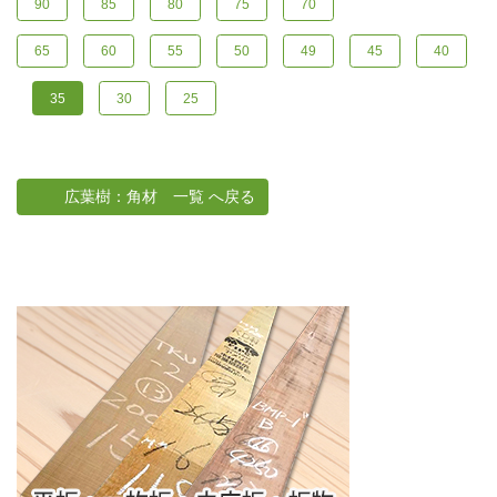
90
85
80
75
70
65
60
55
50
49
45
40
35
30
25
広葉樹：角材 一覧 へ戻る