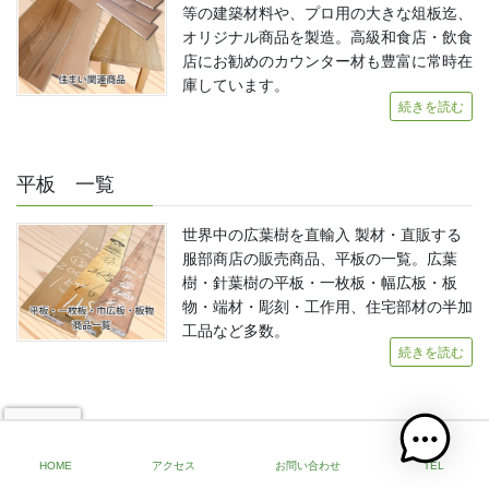
等の建築材料や、プロ用の大きな俎板迄、
オリジナル商品を製造。高級和食店・飲食
店にお勧めのカウンター材も豊富に常時在
庫しています。
続きを読む
平板 一覧
世界中の広葉樹を直輸入 製材・直販する
服部商店の販売商品、平板の一覧。広葉
樹・針葉樹の平板・一枚板・幅広板・板
物・端材・彫刻・工作用、住宅部材の半加
工品など多数。
続きを読む
角材 一覧
HOME
アクセス
お問い合わせ
TEL
世界中の広葉樹を直輸入 製材・直販する