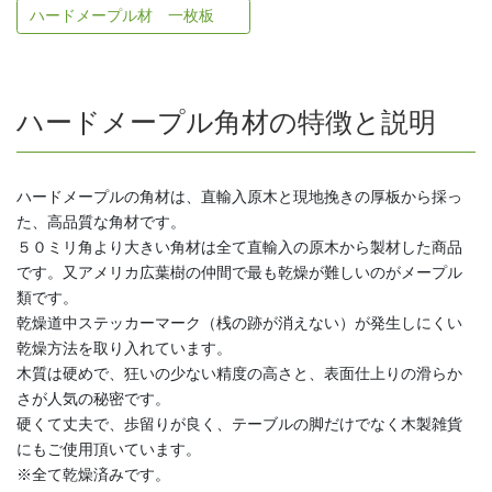
ハードメープル材 一枚板
ハードメープル角材の特徴と説明
ハードメープルの角材は、直輸入原木と現地挽きの厚板から採っ
た、高品質な角材です。
５０ミリ角より大きい角材は全て直輸入の原木から製材した商品
です。又アメリカ広葉樹の仲間で最も乾燥が難しいのがメープル
類です。
乾燥道中ステッカーマーク（桟の跡が消えない）が発生しにくい
乾燥方法を取り入れています。
木質は硬めで、狂いの少ない精度の高さと、表面仕上りの滑らか
さが人気の秘密です。
硬くて丈夫で、歩留りが良く、テーブルの脚だけでなく木製雑貨
にもご使用頂いています。
※全て乾燥済みです。