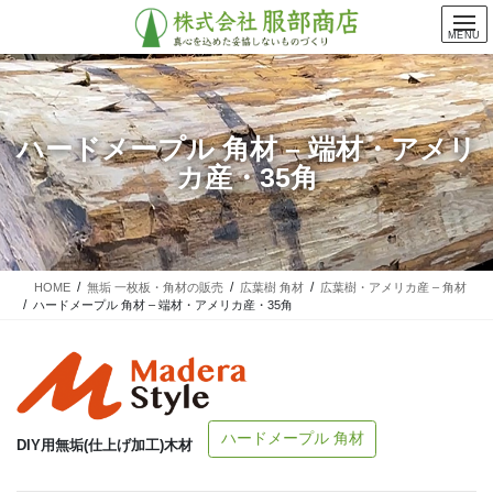
コ
ナ
ン
ビ
MENU
テ
ゲ
ン
ー
ツ
シ
に
ョ
ハードメープル 角材 – 端材・アメリ
移
ン
カ産・35角
動
に
移
動
HOME
無垢 一枚板・角材の販売
広葉樹 角材
広葉樹・アメリカ産 – 角材
ハードメープル 角材 – 端材・アメリカ産・35角
ハードメープル 角材
DIY用無垢(仕上げ加工)木材