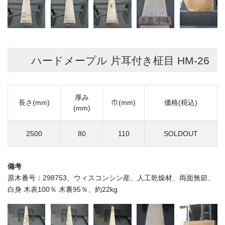
ハードメープル 片耳付き柾目 HM-26
厚み
長さ(mm)
巾(mm)
価格(税込)
(mm)
2500
80
110
SOLDOUT
備考
原木番号：298753、ウィスコンシン産、人工乾燥材、両面無節、
白身 木表100％ 木裏95％、約22kg