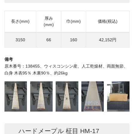
厚み
長さ(mm)
巾(mm)
価格(税込)
(mm)
3150
66
160
42,152円
備考
原木番号：138455、ウィスコンシン産、人工乾燥材、両面無節、
白身 木表95％ 木裏90％、約26kg
ハードメープル 柾目 HM-17