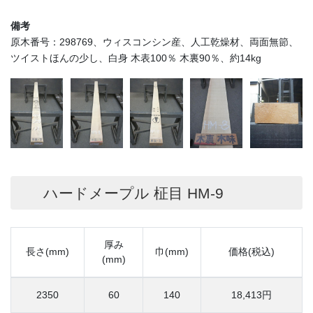
備考
原木番号：298769、ウィスコンシン産、人工乾燥材、両面無節、
ツイストほんの少し、白身 木表100％ 木裏90％、約14kg
ハードメープル 柾目 HM-9
厚み
長さ(mm)
巾(mm)
価格(税込)
(mm)
2350
60
140
18,413円