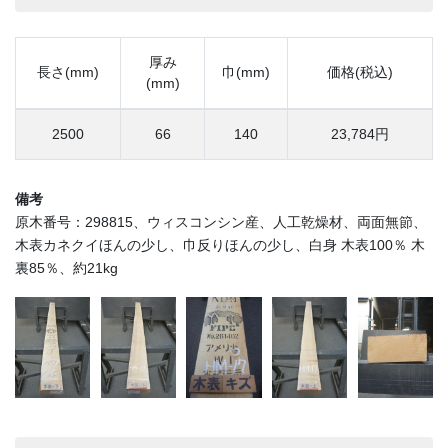
厚み
長さ(mm)
巾(mm)
価格(税込)
(mm)
2500
66
140
23,784円
備考
原木番号：298815、ウィスコンシン産、人工乾燥材、両面無節、
木表カネクイほんの少し、巾反りほんの少し、白身 木表100％ 木
裏85％、約21kg