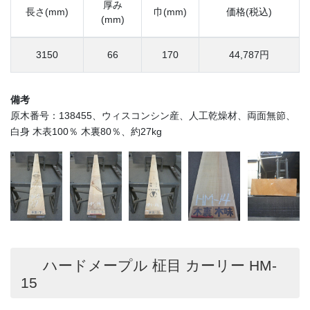
厚み
長さ(mm)
巾(mm)
価格(税込)
(mm)
3150
66
170
44,787円
備考
原木番号：138455、ウィスコンシン産、人工乾燥材、両面無節、
白身 木表100％ 木裏80％、約27kg
ハードメープル 柾目 カーリー HM-
15