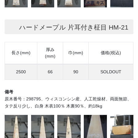
ハードメープル 片耳付き柾目 HM-21
厚み
長さ(mm)
巾(mm)
価格(税込)
(mm)
2500
66
90
SOLDOUT
備考
原木番号：298795、ウィスコンシン産、人工乾燥材、両面無節、
タテ反り少し、白身 木表100％ 木裏90％、約18kg