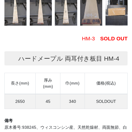
HM-3
SOLD OUT
ハードメープル 両耳付き板目 HM-4
厚み
長さ(mm)
巾(mm)
価格(税込)
(mm)
2650
45
340
SOLDOUT
備考
原木番号:938245、ウィスコンシン産、天然乾燥材、両面無節、白