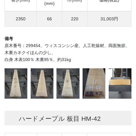
長さ(mm)
巾(mm)
価格(税込)
(mm)
2350
66
220
31,003円
備考
原木番号：299454、ウィスコンシン産、人工乾燥材、両面無節、
木裏カネクイほんの少し、
白身 木表100％ 木裏95％、約31kg
ハードメープル 板目 HM-42