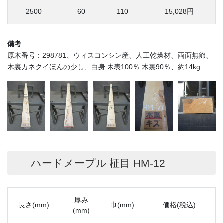
2500
60
110
15,028円
備考
原木番号：298781、ウィスコンシン産、人工乾燥材、両面無節、
木裏カネクイほんの少し、白身 木表100％ 木裏90％、約14kg
ハードメープル 柾目 HM-12
厚み
長さ(mm)
巾(mm)
価格(税込)
(mm)