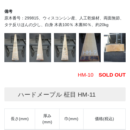
備考
原木番号：299815、ウィスコンシン産、人工乾燥材、両面無節、
タテ反りほんの少し、白身 木表100％ 木裏80％、約20kg
HM-10
SOLD OUT
ハードメープル 柾目 HM-11
厚み
長さ(mm)
巾(mm)
価格(税込)
(mm)