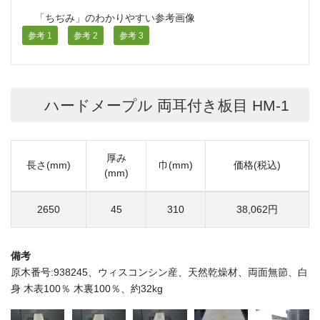
「ちぢみ」のわかりやすい参考画像
参考 1
参考 2
参考 3
ハードメープル 両耳付き板目 HM-1
厚み
長さ(mm)
巾(mm)
価格(税込)
(mm)
2650
45
310
38,062円
備考
原木番号:938245、ウィスコンシン産、天然乾燥材、両面無節、白
身 木表100％ 木裏100％、約32kg