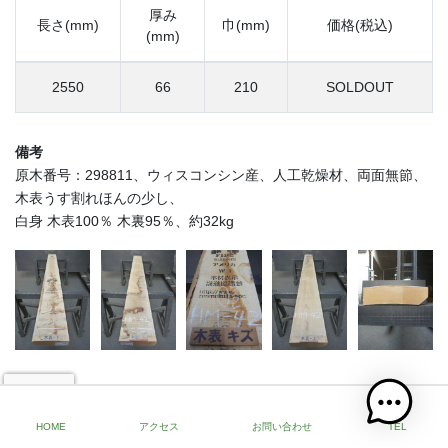
厚み
長さ(mm)
巾(mm)
価格(税込)
(mm)
2550
66
210
SOLDOUT
備考
原木番号：298811、ウィスコンシン産、人工乾燥材、両面無節、
木表うす割れほんの少し、
白身 木表100％ 木裏95％、約32kg
HM-43
SOLD OUT
HOME
アクセス
お問い合わせ
TEL