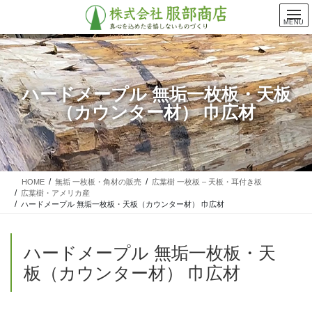
コ
ナ
ン
ビ
MENU
テ
ゲ
ン
ー
ツ
シ
に
ョ
ハードメープル 無垢一枚板・天板
移
ン
（カウンター材） 巾広材
動
に
移
動
HOME
無垢 一枚板・角材の販売
広葉樹 一枚板 – 天板・耳付き板
広葉樹・アメリカ産
ハードメープル 無垢一枚板・天板（カウンター材） 巾広材
ハードメープル 無垢一枚板・天
板（カウンター材） 巾広材