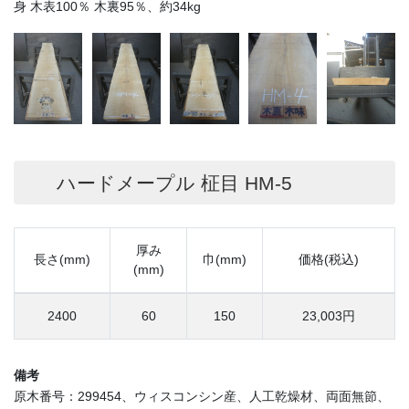
身 木表100％ 木裏95％、約34kg
ハードメープル 柾目 HM-5
厚み
長さ(mm)
巾(mm)
価格(税込)
(mm)
2400
60
150
23,003円
備考
原木番号：299454、ウィスコンシン産、人工乾燥材、両面無節、