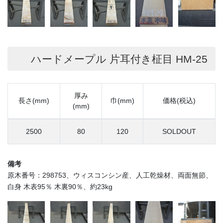
ハードメープル 片耳付き柾目 HM-25
厚み
長さ(mm)
巾(mm)
価格(税込)
(mm)
2500
80
120
SOLDOUT
備考
原木番号：298753、ウィスコンシン産、人工乾燥材、両面無節、
白身 木表95％ 木裏90％、約23kg