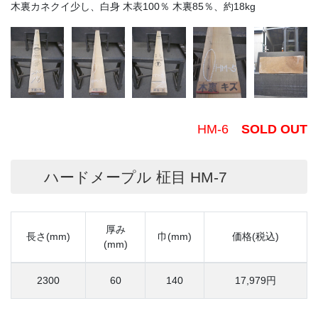
木裏カネクイ少し、白身 木表100％ 木裏85％、約18kg
HM-6
SOLD OUT
ハードメープル 柾目 HM-7
厚み
長さ(mm)
巾(mm)
価格(税込)
(mm)
2300
60
140
17,979円