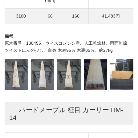
(mm)
3100
66
160
41,483円
備考
原木番号：138455、ウィスコンシン産、人工乾燥材、両面無節、
ツイストほんの少し、白身 木表95％ 木裏85％、約27kg
ハードメープル 柾目 カーリー HM-
14