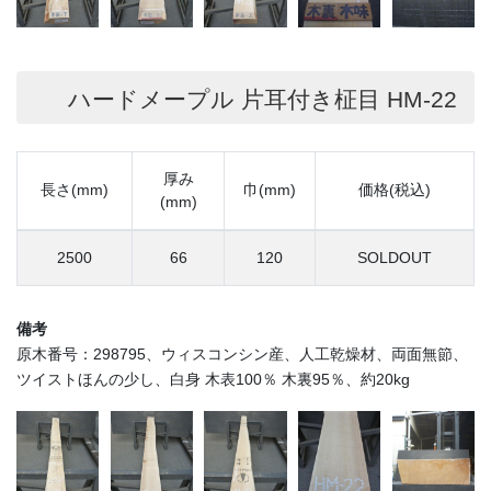
ハードメープル 片耳付き柾目 HM-22
厚み
長さ(mm)
巾(mm)
価格(税込)
(mm)
2500
66
120
SOLDOUT
備考
原木番号：298795、ウィスコンシン産、人工乾燥材、両面無節、
ツイストほんの少し、白身 木表100％ 木裏95％、約20kg