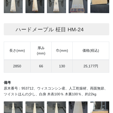
ハードメープル 柾目 HM-24
厚み
長さ(mm)
巾(mm)
価格(税込)
(mm)
2850
66
130
25,177円
備考
原木番号：953712、ウィスコンシン産、人工乾燥材、両面無節、
ツイストほんの少し、白身 木表100％ 木裏100％、約22kg