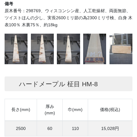
備考
原木番号：298769、ウィスコンシン産、人工乾燥材、両面無節、
ツイストほんの少し、実長2600ミリ節の為2300ミリ寸検、白身 木
表100％ 木裏75％、約18kg
ハードメープル 柾目 HM-8
厚み
長さ(mm)
巾(mm)
価格(税込)
(mm)
2500
60
110
15,028円