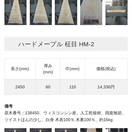
ハードメープル 柾目 HM-2
厚み
長さ(mm)
巾(mm)
価格(税込)
(mm)
2450
60
110
14,336円
備考
原木番号：138450、ウィスコンシン産、人工乾燥材、両面無節、
ツイストほんの少し、白身 木表100％ 木裏100％、約16kg