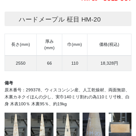
ハードメープル 柾目 HM-20
厚み
長さ(mm)
巾(mm)
価格(税込)
(mm)
2550
66
110
18,328円
備考
原木番号：299378、ウィスコンシン産、人工乾燥材、両面無節、
木裏カネクイほんの少し、実巾140ミリ割れの為110ミリ寸検、白
身 木表100％ 木裏95％、約19kg