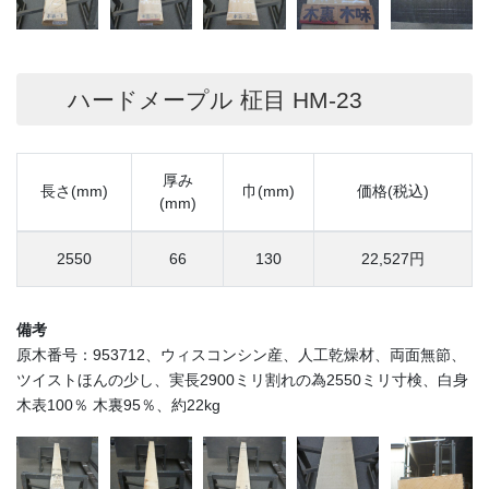
ハードメープル 柾目 HM-23
厚み
長さ(mm)
巾(mm)
価格(税込)
(mm)
2550
66
130
22,527円
備考
原木番号：953712、ウィスコンシン産、人工乾燥材、両面無節、
ツイストほんの少し、実長2900ミリ割れの為2550ミリ寸検、白身
木表100％ 木裏95％、約22kg