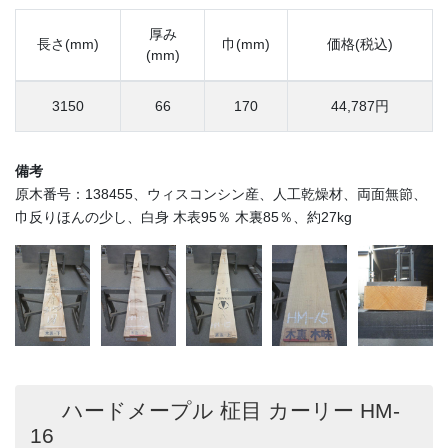
厚み
長さ(mm)
巾(mm)
価格(税込)
(mm)
3150
66
170
44,787円
備考
原木番号：138455、ウィスコンシン産、人工乾燥材、両面無節、
巾反りほんの少し、白身 木表95％ 木裏85％、約27kg
ハードメープル 柾目 カーリー HM-
16