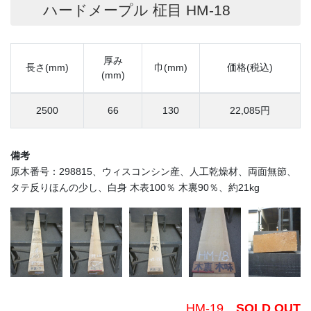
ハードメープル 柾目 HM-18
厚み
長さ(mm)
巾(mm)
価格(税込)
(mm)
2500
66
130
22,085円
備考
原木番号：298815、ウィスコンシン産、人工乾燥材、両面無節、
タテ反りほんの少し、白身 木表100％ 木裏90％、約21kg
HM-19
SOLD OUT