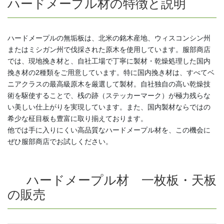
ハードメープル材の特徴と説明
ハードメープルの無垢板は、北米の銘木産地、ウィスコンシン州
またはミシガン州で伐採された原木を使用しています。服部商店
では、現地挽き材と、自社工場で丁寧に製材・乾燥処理した国内
挽き材の2種類をご用意しています。特に国内挽き材は、すべてベ
ニアクラスの最高級原木を厳選して製材。自社独自の高い乾燥技
術を駆使することで、桟の跡（ステッカーマーク）が極力残らな
い美しい仕上がりを実現しています。また、国内製材ならではの
希少な柾目板も豊富に取り揃えております。
他では手に入りにくい高品質なハードメープル材を、この機会に
ぜひ服部商店でお試しください。
ハードメープル材 一枚板・天板
の販売