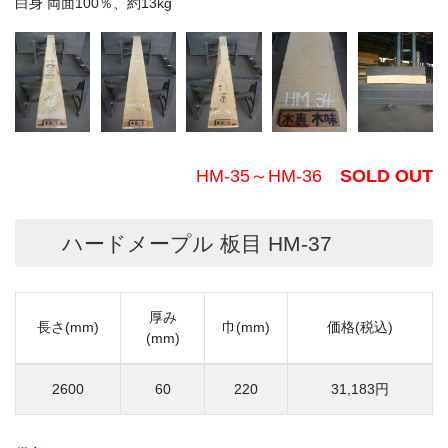
白身 両面100％、約13kg
HM-35～HM-36
SOLD OUT
ハードメープル 板目 HM-37
厚み
長さ(mm)
巾(mm)
価格(税込)
(mm)
2600
60
220
31,183円