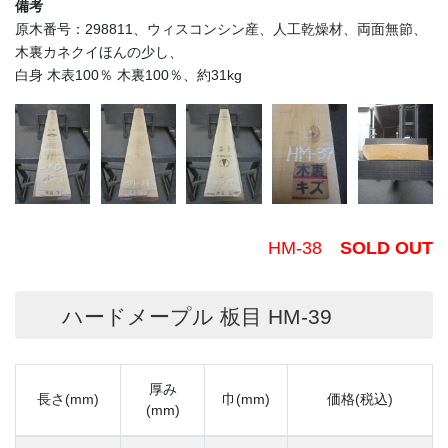
備考
原木番号：298811、ウィスコンシン産、人工乾燥材、両面無節、
木裏カネクイほんの少し、
白身 木表100％ 木裏100％、約31kg
HM-38
SOLD OUT
ハードメープル 板目 HM-39
厚み
長さ(mm)
巾(mm)
価格(税込)
(mm)