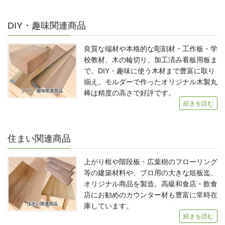
DIY・趣味関連商品
良質な端材や本格的な彫刻材・工作板・学
校教材、木の輪切り、加工済み看板用板ま
で。DIY・趣味に使う木材まで豊富に取り
揃え。モルダーで作ったオリジナル木製丸
棒は精度の高さで好評です。
続きを読む
住まい関連商品
上がり框や階段板・広葉樹のフローリング
等の建築材料や、プロ用の大きな俎板迄、
オリジナル商品を製造。高級和食店・飲食
店にお勧めのカウンター材も豊富に常時在
庫しています。
続きを読む