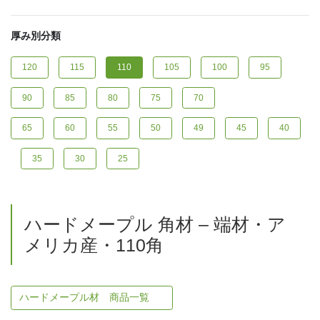
厚み別分類
120
115
110
105
100
95
90
85
80
75
70
65
60
55
50
49
45
40
35
30
25
ハードメープル 角材 – 端材・ア
メリカ産・110角
ハードメープル材 商品一覧