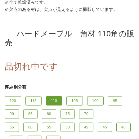
※全て乾燥済みです。
※欠点のある材は、欠点が見えるように撮影しています。
ハードメープル 角材 110角の販
売
品切れ中です
厚み別分類
120
115
110
105
100
95
90
85
80
75
70
65
60
55
50
49
45
40