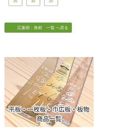
35
30
25
広葉樹：角材 一覧 へ戻る