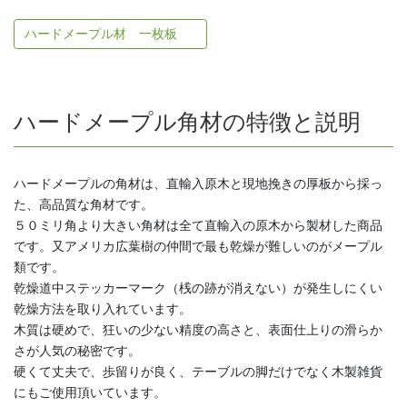
ハードメープル材 一枚板
ハードメープル角材の特徴と説明
ハードメープルの角材は、直輸入原木と現地挽きの厚板から採っ
た、高品質な角材です。
５０ミリ角より大きい角材は全て直輸入の原木から製材した商品
です。又アメリカ広葉樹の仲間で最も乾燥が難しいのがメープル
類です。
乾燥道中ステッカーマーク（桟の跡が消えない）が発生しにくい
乾燥方法を取り入れています。
木質は硬めで、狂いの少ない精度の高さと、表面仕上りの滑らか
さが人気の秘密です。
硬くて丈夫で、歩留りが良く、テーブルの脚だけでなく木製雑貨
にもご使用頂いています。