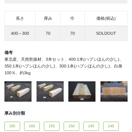
長さ
厚み
巾
価格(税込)
400～300
70
70
SOLDOUT
備考
東北産、天然乾燥材、3本セット、400:1本(ハブシほんの少し)、
350:1本(ハブシほんの少し)、300:1本(ハブシほんの少し)、白身
100％、約3kg
厚み別分類
165
160
155
150
145
140