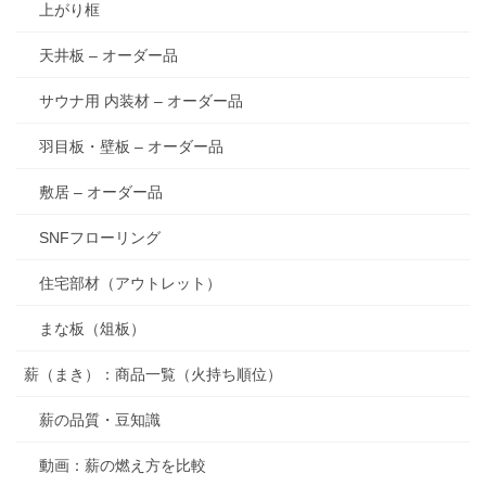
上がり框
天井板 – オーダー品
サウナ用 内装材 – オーダー品
羽目板・壁板 – オーダー品
敷居 – オーダー品
SNFフローリング
住宅部材（アウトレット）
まな板（俎板）
薪（まき）：商品一覧（火持ち順位）
薪の品質・豆知識
動画：薪の燃え方を比較