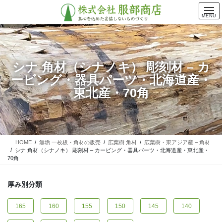
コ
ナ
ン
ビ
MENU
テ
ゲ
ン
ー
ツ
シ
に
ョ
シナ 角材（シナノキ） 彫刻材 – カ
移
ン
ービング・器具パーツ・北海道産・
動
に
移
東北産・70角
動
HOME
無垢 一枚板・角材の販売
広葉樹 角材
広葉樹・東アジア産 – 角材
シナ 角材（シナノキ） 彫刻材 – カービング・器具パーツ・北海道産・東北産・
70角
厚み別分類
165
160
155
150
145
140