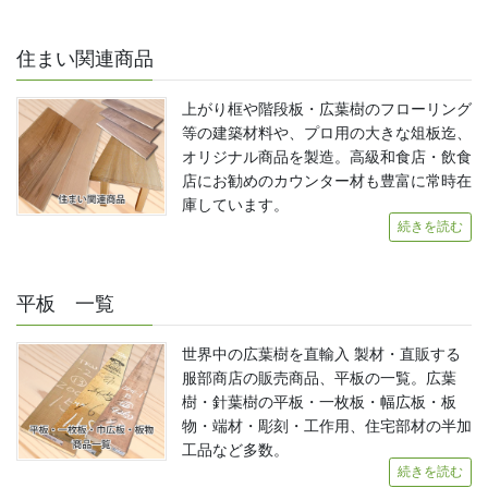
住まい関連商品
上がり框や階段板・広葉樹のフローリング
等の建築材料や、プロ用の大きな俎板迄、
オリジナル商品を製造。高級和食店・飲食
店にお勧めのカウンター材も豊富に常時在
庫しています。
続きを読む
平板 一覧
世界中の広葉樹を直輸入 製材・直販する
服部商店の販売商品、平板の一覧。広葉
樹・針葉樹の平板・一枚板・幅広板・板
物・端材・彫刻・工作用、住宅部材の半加
工品など多数。
続きを読む