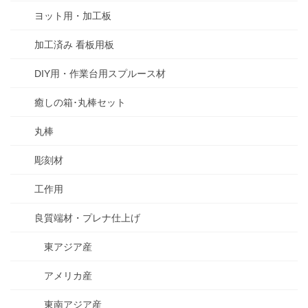
ヨット用・加工板
加工済み 看板用板
DIY用・作業台用スプルース材
癒しの箱･丸棒セット
丸棒
彫刻材
工作用
良質端材・プレナ仕上げ
東アジア産
アメリカ産
東南アジア産