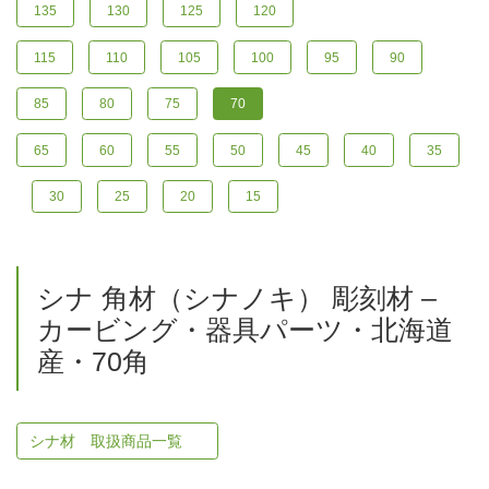
135
130
125
120
115
110
105
100
95
90
85
80
75
70
65
60
55
50
45
40
35
30
25
20
15
シナ 角材（シナノキ） 彫刻材 –
カービング・器具パーツ・北海道
産・70角
シナ材 取扱商品一覧