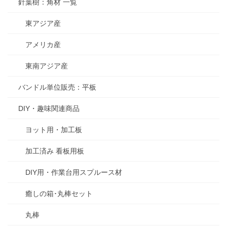
針葉樹：角材 一覧
東アジア産
アメリカ産
東南アジア産
バンドル単位販売：平板
DIY・趣味関連商品
ヨット用・加工板
加工済み 看板用板
DIY用・作業台用スプルース材
癒しの箱･丸棒セット
丸棒