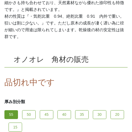
細かさも持ち合わせており、天然素材ながら優れた捺印性も特徴
です。』と掲載されています。
材の性質は『・気乾比重 0.94、絶乾比重 0.91 内外で重い。
狂いは割に少ない。』です。ただし原木の成長が凄く遅い為に径
が細いので用途は限られてしまいます。乾燥後の材の安定性は抜
群です。
オノオレ 角材の販売
品切れ中です
厚み別分類
55
50
45
40
35
30
20
15