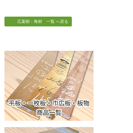
広葉樹：角材 一覧 へ戻る