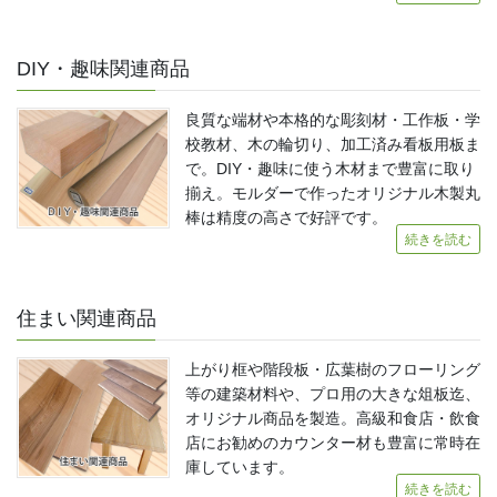
DIY・趣味関連商品
良質な端材や本格的な彫刻材・工作板・学
校教材、木の輪切り、加工済み看板用板ま
で。DIY・趣味に使う木材まで豊富に取り
揃え。モルダーで作ったオリジナル木製丸
棒は精度の高さで好評です。
続きを読む
住まい関連商品
上がり框や階段板・広葉樹のフローリング
等の建築材料や、プロ用の大きな俎板迄、
オリジナル商品を製造。高級和食店・飲食
店にお勧めのカウンター材も豊富に常時在
庫しています。
続きを読む