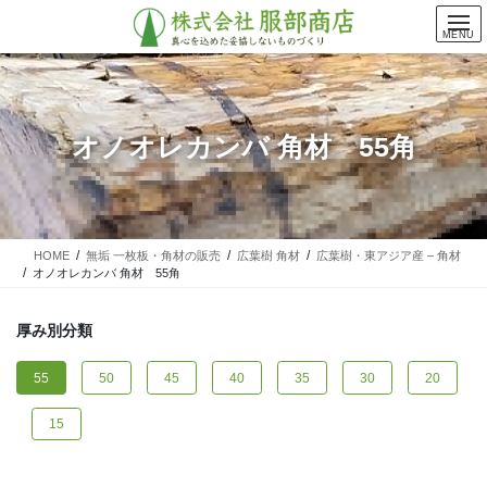
コ
ナ
ン
ビ
MENU
テ
ゲ
ン
ー
ツ
シ
に
ョ
オノオレカンバ 角材 55角
移
ン
動
に
移
動
HOME
無垢 一枚板・角材の販売
広葉樹 角材
広葉樹・東アジア産 – 角材
オノオレカンバ 角材 55角
厚み別分類
55
50
45
40
35
30
20
15