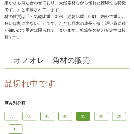
細かさも持ち合わせており、天然素材ながら優れた捺印性も特徴
です。』と掲載されています。
材の性質は『・気乾比重 0.94、絶乾比重 0.91 内外で重い。
狂いは割に少ない。』です。ただし原木の成長が凄く遅い為に径
が細いので用途は限られてしまいます。乾燥後の材の安定性は抜
群です。
オノオレ 角材の販売
品切れ中です
厚み別分類
55
50
45
40
35
30
20
15