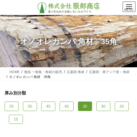
コ
ナ
ン
ビ
MENU
テ
ゲ
ン
ー
ツ
シ
に
ョ
オノオレカンバ 角材 35角
移
ン
動
に
移
動
HOME
無垢 一枚板・角材の販売
広葉樹 角材
広葉樹・東アジア産 – 角材
オノオレカンバ 角材 35角
厚み別分類
55
50
45
40
35
30
20
15