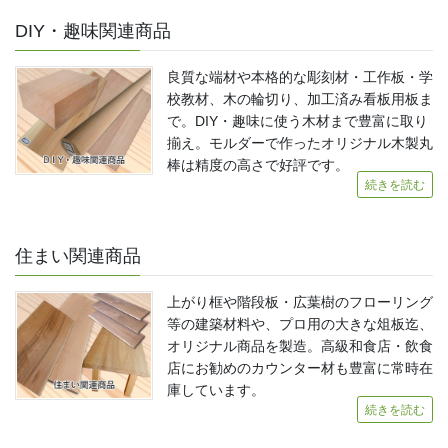
DIY・趣味関連商品
良質な端材や本格的な彫刻材・工作板・学
校教材、木の輪切り、加工済み看板用板ま
で。DIY・趣味に使う木材まで豊富に取り
揃え。モルダーで作ったオリジナル木製丸
棒は精度の高さで好評です。
続きを読む
住まい関連商品
上がり框や階段板・広葉樹のフローリング
等の建築材料や、プロ用の大きな俎板迄、
オリジナル商品を製造。高級和食店・飲食
店にお勧めのカウンター材も豊富に常時在
庫しています。
続きを読む