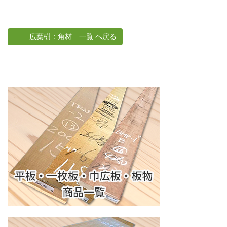
広葉樹：角材 一覧 へ戻る