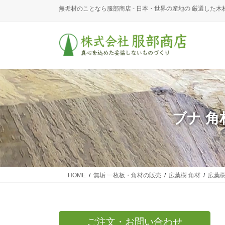
コ
ナ
無垢材のことなら服部商店 - 日本・世界の産地の 厳選した木
ン
ビ
テ
ゲ
ン
ー
ツ
シ
に
ョ
移
ン
動
に
移
動
ブナ 角
HOME
無垢 一枚板・角材の販売
広葉樹 角材
広葉樹
ご注文・お問い合わせ