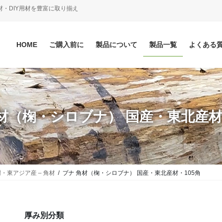
材・DIY用材を豊富に取り揃え
HOME
ご購入前に
製品について
製品一覧
よくある
材（椈・シロブナ） 国産・東北産材
・東アジア産 – 角材
ブナ 角材（椈・シロブナ） 国産・東北産材・105角
厚み別分類