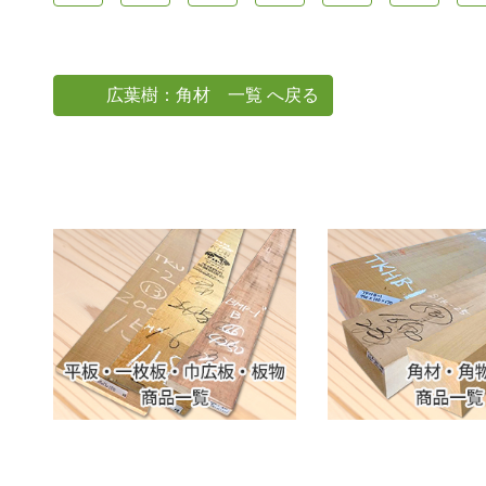
広葉樹：角材 一覧 へ戻る