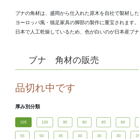
ブナの角材は、盛岡から仕入れた原木を自社で製材し
ヨーロッパ風・猫足家具の脚部の製作に重宝されます
日本で人工乾燥しているため、色が白いのが日本産ブ
ブナ 角材の販売
品切れ中です
厚み別分類
105
100
95
90
85
80
55
50
45
40
35
30
2