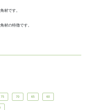
た角材です。
。
ナ角材の特徴です。
75
70
65
60
5