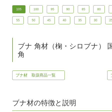
105
100
95
90
85
80
55
50
45
40
35
30
2
ブナ 角材（椈・シロブナ） 国
角
ブナ材 取扱商品一覧
ブナ材の特徴と説明