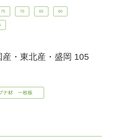
75
70
65
60
5
産・東北産・盛岡 105
ブナ材 一枚板