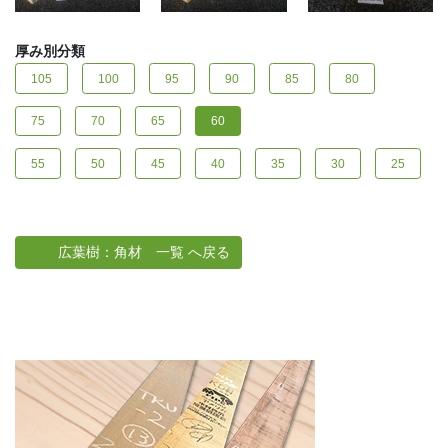
厚み別分類
105
100
95
90
85
80
75
70
65
60
55
50
45
40
35
30
25
広葉樹：角材 一覧 へ戻る