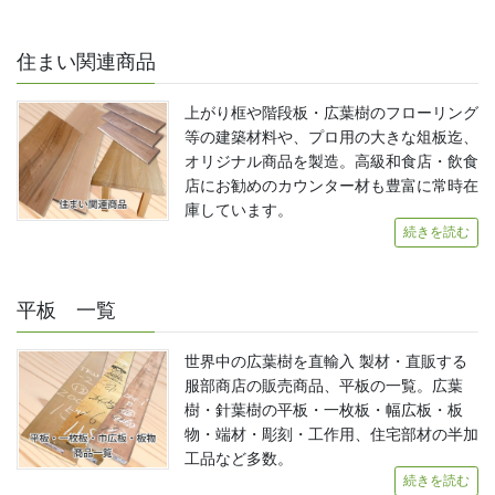
住まい関連商品
上がり框や階段板・広葉樹のフローリング
等の建築材料や、プロ用の大きな俎板迄、
オリジナル商品を製造。高級和食店・飲食
店にお勧めのカウンター材も豊富に常時在
庫しています。
続きを読む
平板 一覧
世界中の広葉樹を直輸入 製材・直販する
服部商店の販売商品、平板の一覧。広葉
樹・針葉樹の平板・一枚板・幅広板・板
物・端材・彫刻・工作用、住宅部材の半加
工品など多数。
続きを読む