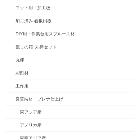
ヨット用・加工板
加工済み 看板用板
DIY用・作業台用スプルース材
癒しの箱･丸棒セット
丸棒
彫刻材
工作用
良質端材・プレナ仕上げ
東アジア産
アメリカ産
東南アジア産