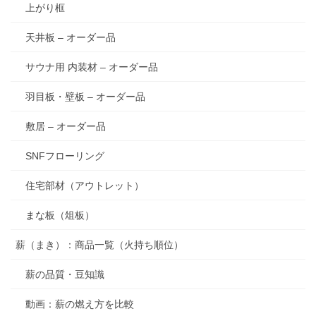
上がり框
天井板 – オーダー品
サウナ用 内装材 – オーダー品
羽目板・壁板 – オーダー品
敷居 – オーダー品
SNFフローリング
住宅部材（アウトレット）
まな板（俎板）
薪（まき）：商品一覧（火持ち順位）
薪の品質・豆知識
動画：薪の燃え方を比較