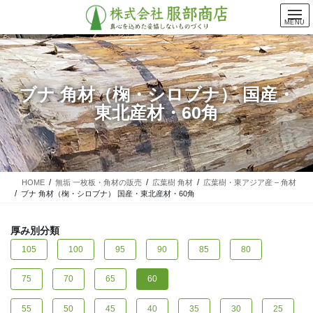
コ
ナ
ン
ビ
MENU
テ
ゲ
ン
ー
ツ
シ
に
ョ
ブナ 角材（椈・シロブナ） 国産・
移
ン
東北産材・60角
動
に
移
動
HOME
無垢 一枚板・角材の販売
広葉樹 角材
広葉樹・東アジア産 – 角材
ブナ 角材（椈・シロブナ） 国産・東北産材・60角
厚み別分類
105
100
95
90
85
80
75
70
65
60
55
50
45
40
35
30
25