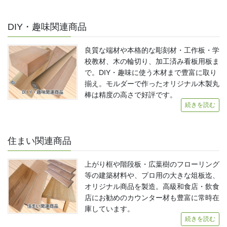
DIY・趣味関連商品
良質な端材や本格的な彫刻材・工作板・学
校教材、木の輪切り、加工済み看板用板ま
で。DIY・趣味に使う木材まで豊富に取り
揃え。モルダーで作ったオリジナル木製丸
棒は精度の高さで好評です。
続きを読む
住まい関連商品
上がり框や階段板・広葉樹のフローリング
等の建築材料や、プロ用の大きな俎板迄、
オリジナル商品を製造。高級和食店・飲食
店にお勧めのカウンター材も豊富に常時在
庫しています。
続きを読む