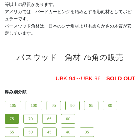
等以上の品質があります。
アメリカでは、バードカービングを始めとする彫刻材としてポピ
ュラーです。
バースウッド角材は、日本のシナ角材よりも柔らかさの木質が安
定しています。
バスウッド 角材 75角の販売
UBK-94～UBK-96
SOLD OUT
厚み別分類
105
100
95
90
85
80
75
70
65
60
55
50
45
40
35