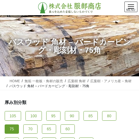
コ
ナ
ン
ビ
MENU
テ
ゲ
ン
ー
ツ
シ
に
ョ
バスウッド 角材 – バードカービン
移
ン
グ・彫刻材・75角
動
に
移
動
HOME
無垢 一枚板・角材の販売
広葉樹 角材
広葉樹・アメリカ産 – 角材
バスウッド 角材 – バードカービング・彫刻材・75角
厚み別分類
105
100
95
90
85
80
75
70
65
60