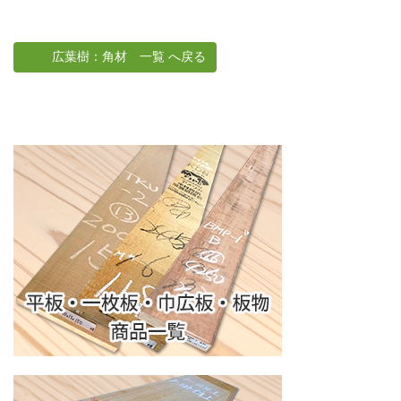
広葉樹：角材 一覧 へ戻る