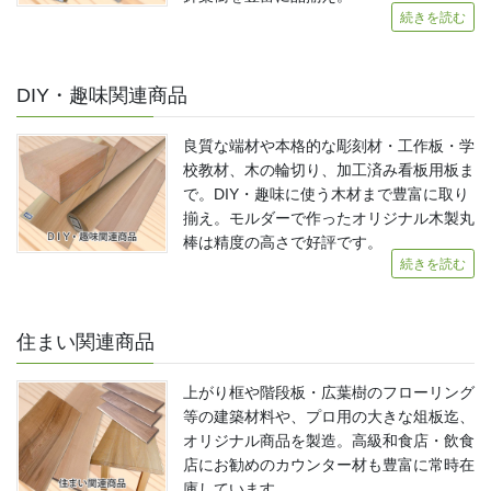
続きを読む
DIY・趣味関連商品
良質な端材や本格的な彫刻材・工作板・学
校教材、木の輪切り、加工済み看板用板ま
で。DIY・趣味に使う木材まで豊富に取り
揃え。モルダーで作ったオリジナル木製丸
棒は精度の高さで好評です。
続きを読む
住まい関連商品
上がり框や階段板・広葉樹のフローリング
等の建築材料や、プロ用の大きな俎板迄、
オリジナル商品を製造。高級和食店・飲食
店にお勧めのカウンター材も豊富に常時在
庫しています。