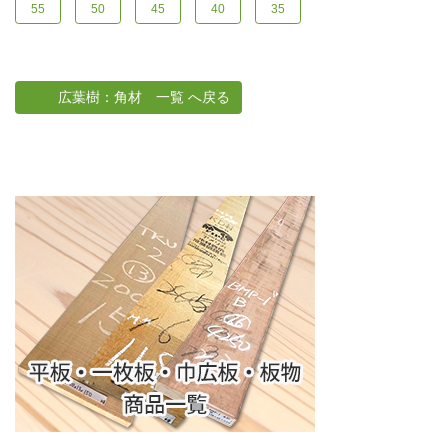
55
50
45
40
35
広葉樹：角材 一覧 へ戻る