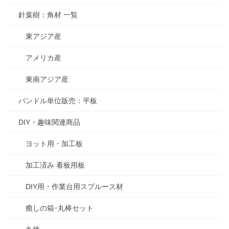
針葉樹：角材 一覧
東アジア産
アメリカ産
東南アジア産
バンドル単位販売：平板
DIY・趣味関連商品
ヨット用・加工板
加工済み 看板用板
DIY用・作業台用スプルース材
癒しの箱･丸棒セット