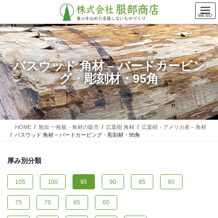
コ
ナ
ン
ビ
MENU
テ
ゲ
ン
ー
ツ
シ
に
ョ
バスウッド 角材 – バードカービン
移
ン
グ・彫刻材・95角
動
に
移
動
HOME
無垢 一枚板・角材の販売
広葉樹 角材
広葉樹・アメリカ産 – 角材
バスウッド 角材 – バードカービング・彫刻材・95角
厚み別分類
105
100
95
90
85
80
75
70
65
60