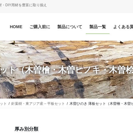
材・DIY用材を豊富に取り揃え
HOME
ご購入前に
製品について
製品一覧
よくある
セット（木曽檜・木曽ヒノキ・木曽桧
セット
針葉樹・東アジア産 – 平板セット
木曽ひのき 薄板セット（木曽檜・木曽
厚み別分類