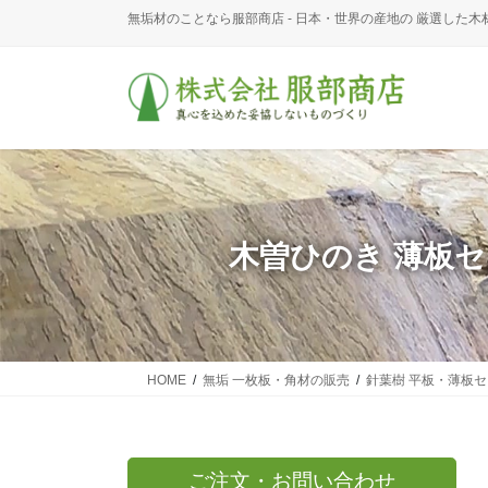
コ
ナ
無垢材のことなら服部商店 - 日本・世界の産地の 厳選した木
ン
ビ
テ
ゲ
ン
ー
ツ
シ
に
ョ
移
ン
動
に
移
動
木曽ひのき 薄板
HOME
無垢 一枚板・角材の販売
針葉樹 平板・薄板
ご注文・お問い合わせ