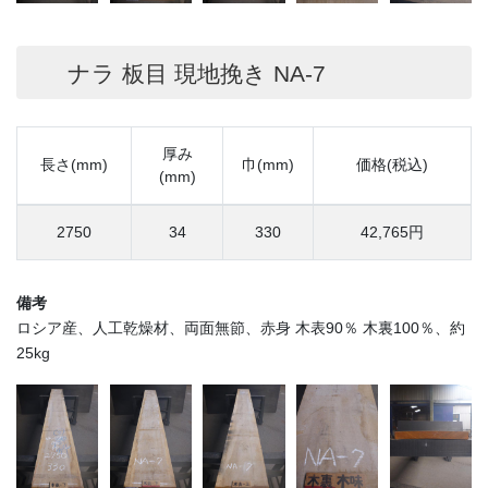
ナラ 板目 現地挽き NA-7
厚み
長さ(mm)
巾(mm)
価格(税込)
(mm)
2750
34
330
42,765円
備考
ロシア産、人工乾燥材、両面無節、赤身 木表90％ 木裏100％、約
25kg