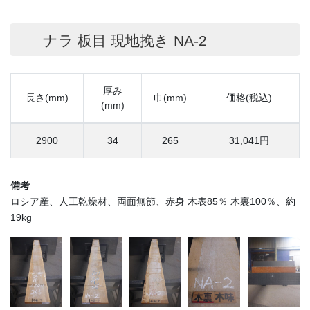
ナラ 板目 現地挽き NA-2
厚み
長さ(mm)
巾(mm)
価格(税込)
(mm)
2900
34
265
31,041円
備考
ロシア産、人工乾燥材、両面無節、赤身 木表85％ 木裏100％、約
19kg