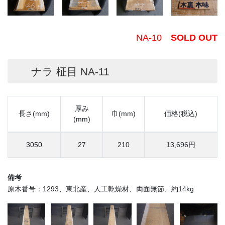
NA-10
SOLD OUT
ナラ 柾目 NA-11
厚み
長さ(mm)
巾(mm)
価格(税込)
(mm)
3050
27
210
13,696円
備考
原木番号：1293、東北産、人工乾燥材、両面無節、約14kg