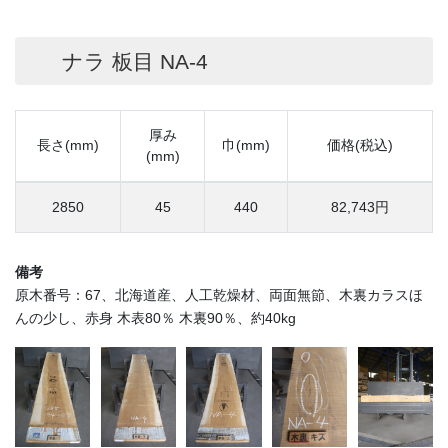
ナラ 板目 NA-4
厚み
長さ(mm)
巾(mm)
価格(税込)
(mm)
2850
45
440
82,743円
備考
原木番号：67、北海道産、人工乾燥材、両面無節、木裏カラスほ
んの少し、赤身 木表80％ 木裏90％、約40kg