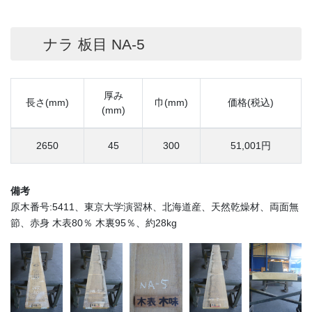
ナラ 板目 NA-5
厚み
長さ(mm)
巾(mm)
価格(税込)
(mm)
2650
45
300
51,001円
備考
原木番号:5411、東京大学演習林、北海道産、天然乾燥材、両面無
節、赤身 木表80％ 木裏95％、約28kg