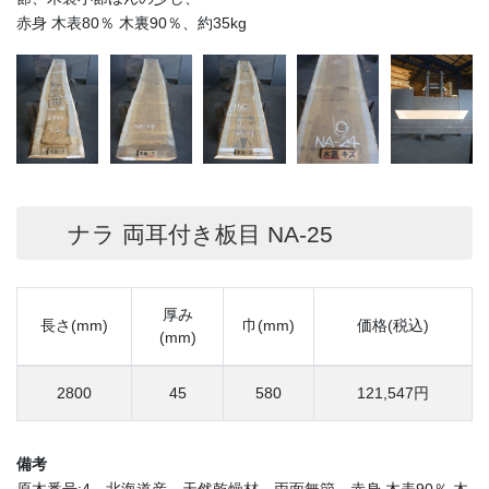
赤身 木表80％ 木裏90％、約35kg
ナラ 両耳付き板目 NA-25
厚み
長さ(mm)
巾(mm)
価格(税込)
(mm)
2800
45
580
121,547円
備考
原木番号:4、北海道産、天然乾燥材、両面無節、赤身 木表90％ 木