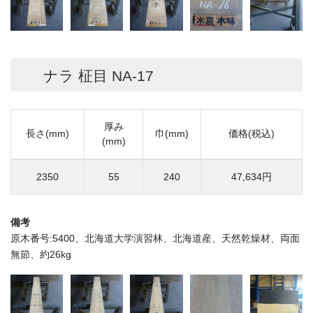
ナラ 柾目 NA-17
厚み
長さ(mm)
巾(mm)
価格(税込)
(mm)
2350
55
240
47,634円
備考
原木番号:5400、北海道大学演習林、北海道産、天然乾燥材、両面
無節、約26kg