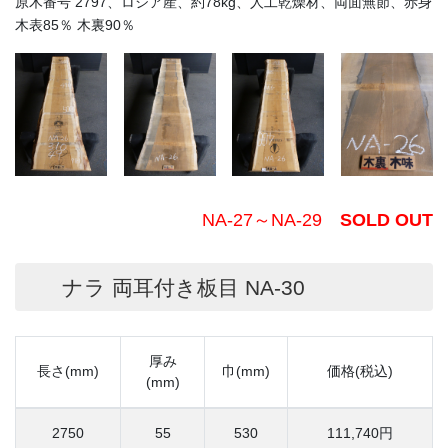
原木番号 2797、ロシア産、約78kg、人工乾燥材、両面無節、赤身
木表85％ 木裏90％
NA-27～NA-29
SOLD OUT
ナラ 両耳付き板目 NA-30
厚み
長さ(mm)
巾(mm)
価格(税込)
(mm)
2750
55
530
111,740円