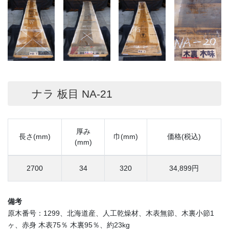
ナラ 板目 NA-21
厚み
長さ(mm)
巾(mm)
価格(税込)
(mm)
2700
34
320
34,899円
備考
原木番号：1299、北海道産、人工乾燥材、木表無節、木裏小節1
ヶ、赤身 木表75％ 木裏95％、約23kg