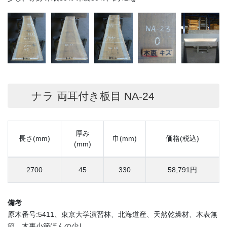
ナラ 両耳付き板目 NA-24
厚み
長さ(mm)
巾(mm)
価格(税込)
(mm)
2700
45
330
58,791円
備考
原木番号:5411、東京大学演習林、北海道産、天然乾燥材、木表無
節、木裏小節ほんの少し、