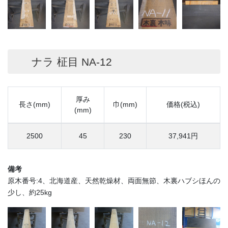
ナラ 柾目 NA-12
厚み
長さ(mm)
巾(mm)
価格(税込)
(mm)
2500
45
230
37,941円
備考
原木番号:4、北海道産、天然乾燥材、両面無節、木裏ハブシほんの
少し、約25kg