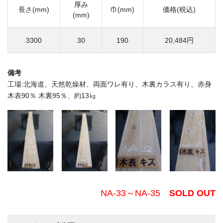
厚み
長さ(mm)
巾(mm)
価格(税込)
(mm)
3300
30
190
20,484円
備考
工場:北海道、天然乾燥材、両面ワレ有り、木裏カラス有り、赤身
木表90％ 木裏95％、約13㎏
NA-33～NA-35
SOLD OUT