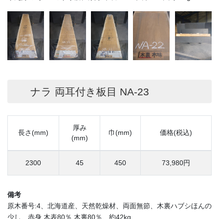
ナラ 両耳付き板目 NA-23
厚み
長さ(mm)
巾(mm)
価格(税込)
(mm)
2300
45
450
73,980円
備考
原木番号:4、北海道産、天然乾燥材、両面無節、木裏ハブシほんの
少し、赤身 木表80％ 木裏80％、約42kg