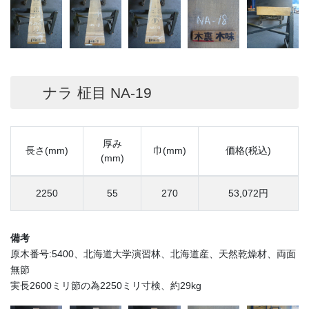
ナラ 柾目 NA-19
厚み
長さ(mm)
巾(mm)
価格(税込)
(mm)
2250
55
270
53,072円
備考
原木番号:5400、北海道大学演習林、北海道産、天然乾燥材、両面
無節
実長2600ミリ節の為2250ミリ寸検、約29kg