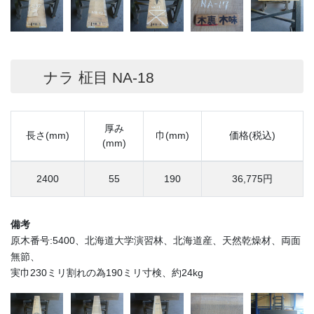
ナラ 柾目 NA-18
厚み
長さ(mm)
巾(mm)
価格(税込)
(mm)
2400
55
190
36,775円
備考
原木番号:5400、北海道大学演習林、北海道産、天然乾燥材、両面
無節、
実巾230ミリ割れの為190ミリ寸検、約24kg