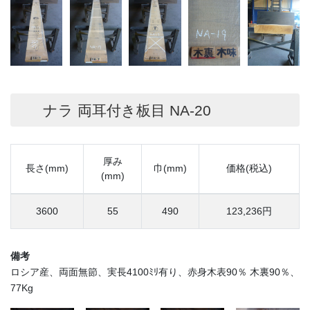
ナラ 両耳付き板目 NA-20
厚み
長さ(mm)
巾(mm)
価格(税込)
(mm)
3600
55
490
123,236円
備考
ロシア産、両面無節、実長4100ﾐﾘ有り、赤身木表90％ 木裏90％、
77Kg