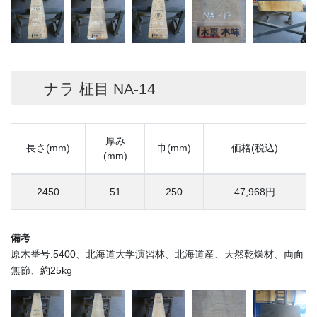
ナラ 柾目 NA-14
厚み
長さ(mm)
巾(mm)
価格(税込)
(mm)
2450
51
250
47,968円
備考
原木番号:5400、北海道大学演習林、北海道産、天然乾燥材、両面
無節、約25kg