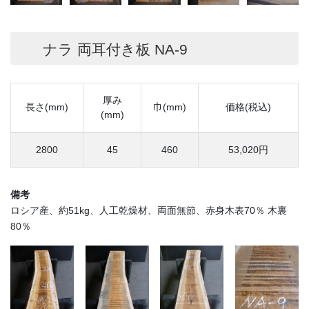
ナラ 両耳付き板 NA-9
厚み
長さ(mm)
巾(mm)
価格(税込)
(mm)
2800
45
460
53,020円
備考
ロシア産、約51kg、人工乾燥材、両面無節、赤身木表70％ 木裏
80％