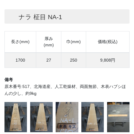
ナラ 柾目 NA-1
厚み
長さ(mm)
巾(mm)
価格(税込)
(mm)
1700
27
250
9,808円
備考
原木番号:517、北海道産、人工乾燥材、両面無節、木表ハブシほ
んの少し、約9kg