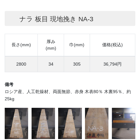
ナラ 板目 現地挽き NA-3
厚み
長さ(mm)
巾(mm)
価格(税込)
(mm)
2800
34
305
36,794円
備考
ロシア産、人工乾燥材、両面無節、赤身 木表80％ 木裏95％、約
25kg