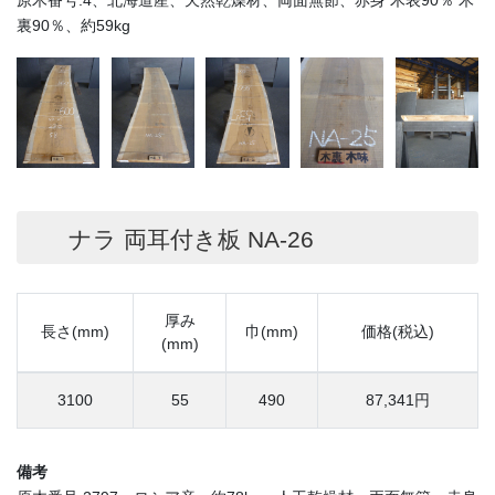
裏90％、約59kg
ナラ 両耳付き板 NA-26
厚み
長さ(mm)
巾(mm)
価格(税込)
(mm)
3100
55
490
87,341円
備考