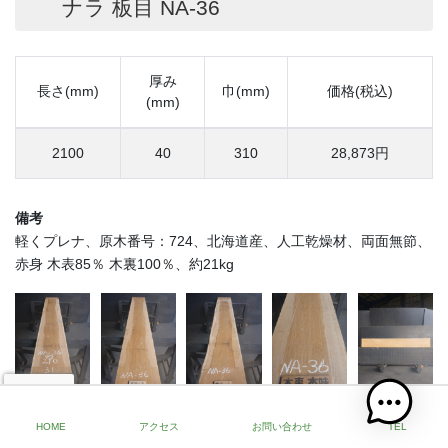
ナラ 板目 NA-36
厚み
長さ(mm)
巾(mm)
価格(税込)
(mm)
2100
40
310
28,873円
備考
軽くプレナ、原木番号：724、北海道産、人工乾燥材、両面無節、
赤身 木表85％ 木裏100％、約21kg
HOME
アクセス
お問い合わせ
TEL