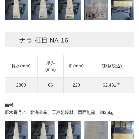
ナラ 柾目 NA-16
厚み
長さ(mm)
巾(mm)
価格(税込)
(mm)
2800
66
220
62,431円
備考
原木番号:4、北海道産、天然乾燥材、両面無節、約35kg