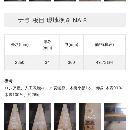
ナラ 板目 現地挽き NA-8
厚み
長さ(mm)
巾(mm)
価格(税込)
(mm)
2850
34
360
49,731円
備考
ロシア産、人工乾燥材、木表無節、木裏小節1ヶ、赤身 木表90％
木裏100％、約26kg