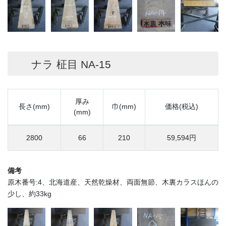
ナラ 柾目 NA-15
厚み
長さ(mm)
巾(mm)
価格(税込)
(mm)
2800
66
210
59,594円
備考
原木番号:4、北海道産、天然乾燥材、両面無節、木裏カラスほんの
少し、約33kg