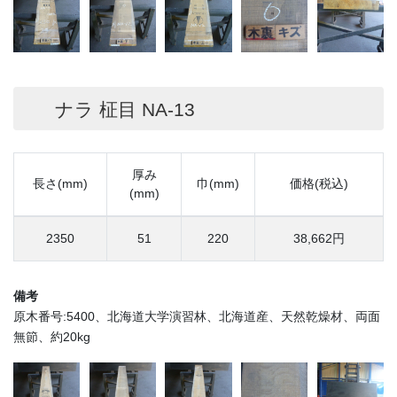
ナラ 柾目 NA-13
厚み
長さ(mm)
巾(mm)
価格(税込)
(mm)
2350
51
220
38,662円
備考
原木番号:5400、北海道大学演習林、北海道産、天然乾燥材、両面
無節、約20kg