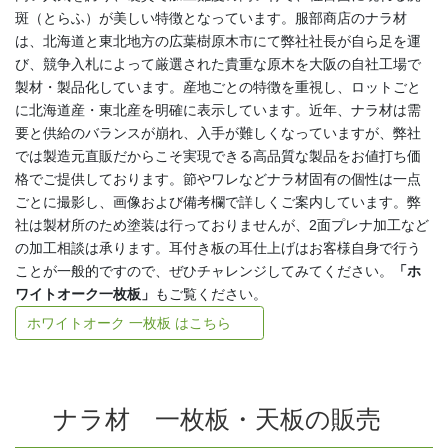
斑（とらふ）が美しい特徴となっています。服部商店のナラ材
は、北海道と東北地方の広葉樹原木市にて弊社社長が自ら足を運
び、競争入札によって厳選された貴重な原木を大阪の自社工場で
製材・製品化しています。産地ごとの特徴を重視し、ロットごと
に北海道産・東北産を明確に表示しています。近年、ナラ材は需
要と供給のバランスが崩れ、入手が難しくなっていますが、弊社
では製造元直販だからこそ実現できる高品質な製品をお値打ち価
格でご提供しております。節やワレなどナラ材固有の個性は一点
ごとに撮影し、画像および備考欄で詳しくご案内しています。弊
社は製材所のため塗装は行っておりませんが、2面プレナ加工など
の加工相談は承ります。耳付き板の耳仕上げはお客様自身で行う
ことが一般的ですので、ぜひチャレンジしてみてください。
「ホ
ワイトオーク一枚板」
もご覧ください。
ホワイトオーク 一枚板 はこちら
ナラ材 一枚板・天板の販売