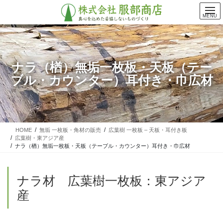
コ
ナ
ン
ビ
MENU
テ
ゲ
ン
ー
ツ
シ
に
ョ
ナラ（楢）無垢一枚板・天板（テー
移
ン
ブル・カウンター）耳付き・巾広材
動
に
移
動
HOME
無垢 一枚板・角材の販売
広葉樹 一枚板 – 天板・耳付き板
広葉樹・東アジア産
ナラ（楢）無垢一枚板・天板（テーブル・カウンター）耳付き・巾広材
ナラ材 広葉樹一枚板：東アジア
産