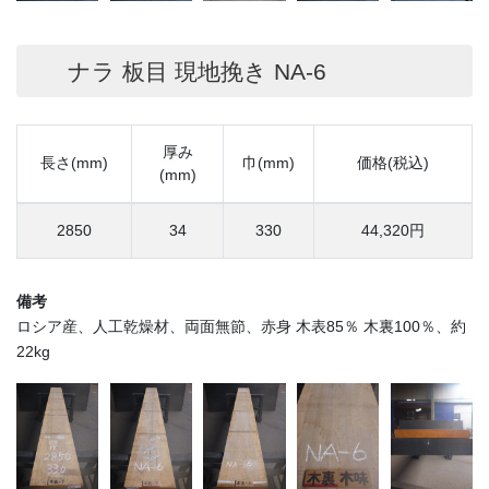
ナラ 板目 現地挽き NA-6
厚み
長さ(mm)
巾(mm)
価格(税込)
(mm)
2850
34
330
44,320円
備考
ロシア産、人工乾燥材、両面無節、赤身 木表85％ 木裏100％、約
22kg