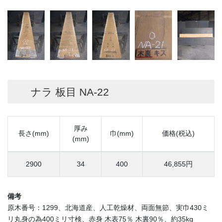
ナラ 板目 NA-22
厚み
長さ(mm)
巾(mm)
価格(税込)
(mm)
2900
34
400
46,855円
備考
原木番号：1299、北海道産、人工乾燥材、両面無節、実巾430ミ
リ丸身の為400ミリ寸検、赤身 木表75％ 木裏90％、約35kg