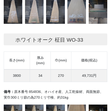
ホワイトオーク 柾目 WO-33
厚み
長さ(mm)
巾(mm)
価格(税込)
(mm)
3800
34
270
49,731円
備考：
原木番号:854836、オハイオ産、人工乾燥材、両面無節、
実巾300ミリ節の為270ミリ寸検、約31kg