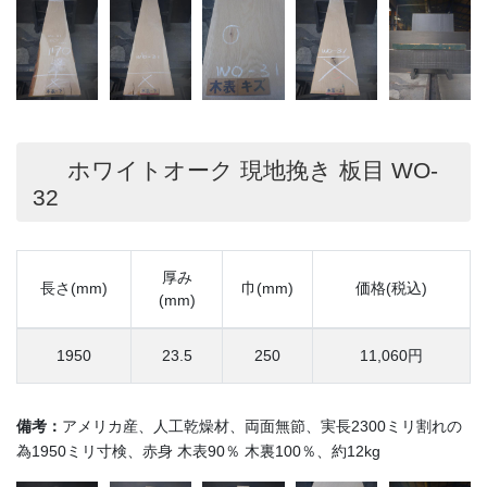
ホワイトオーク 現地挽き 板目 WO-
32
厚み
長さ(mm)
巾(mm)
価格(税込)
(mm)
1950
23.5
250
11,060円
備考：
アメリカ産、人工乾燥材、両面無節、実長2300ミリ割れの
為1950ミリ寸検、赤身 木表90％ 木裏100％、約12kg