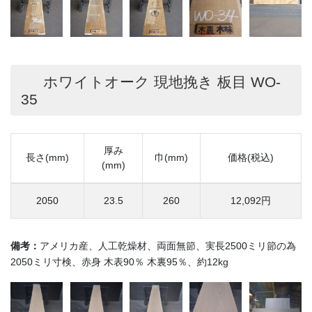
ホワイトオーク 現地挽き 板目 WO-
35
厚み
長さ(mm)
巾(mm)
価格(税込)
(mm)
2050
23.5
260
12,092円
備考：
アメリカ産、人工乾燥材、両面無節、実長2500ミリ節の為
2050ミリ寸検、赤身 木表90％ 木裏95％、約12kg