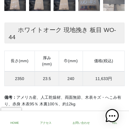
ホワイトオーク 現地挽き 板目 WO-
44
厚み
長さ(mm)
巾(mm)
価格(税込)
(mm)
2350
23.5
240
11,633円
備考：
アメリカ産、人工乾燥材、両面無節、木表キズ・へこみ有
り、赤身 木表95％ 木裏100％、約12kg
HOME
アクセス
お問い合わせ
TEL