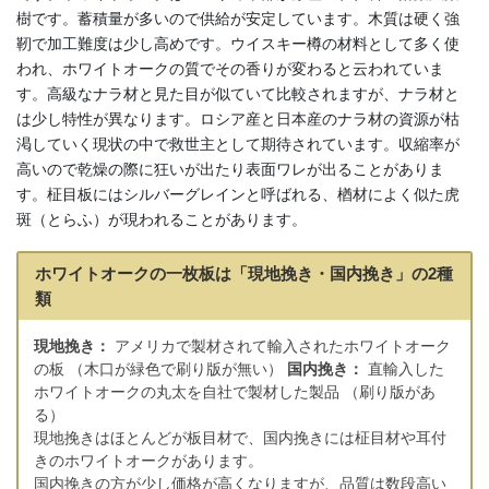
樹です。蓄積量が多いので供給が安定しています。木質は硬く強
靭で加工難度は少し高めです。ウイスキー樽の材料として多く使
われ、ホワイトオークの質でその香りが変わると云われていま
す。高級なナラ材と見た目が似ていて比較されますが、ナラ材と
は少し特性が異なります。ロシア産と日本産のナラ材の資源が枯
渇していく現状の中で救世主として期待されています。収縮率が
高いので乾燥の際に狂いが出たり表面ワレが出ることがありま
す。柾目板にはシルバーグレインと呼ばれる、楢材によく似た虎
斑（とらふ）が現われることがあります。
ホワイトオークの一枚板は「現地挽き・国内挽き」の2種
類
現地挽き：
アメリカで製材されて輸入されたホワイトオーク
の板 （木口が緑色で刷り版が無い）
国内挽き：
直輸入した
ホワイトオークの丸太を自社で製材した製品 （刷り版があ
る）
現地挽きはほとんどが板目材で、国内挽きには柾目材や耳付
きのホワイトオークがあります。
国内挽きの方が少し価格が高くなりますが、品質は数段高い