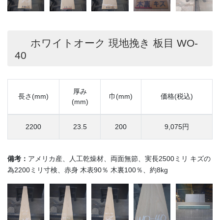
ホワイトオーク 現地挽き 板目 WO-
40
厚み
長さ(mm)
巾(mm)
価格(税込)
(mm)
2200
23.5
200
9,075円
備考：
アメリカ産、人工乾燥材、両面無節、実長2500ミリ キズの
為2200ミリ寸検、赤身 木表90％ 木裏100％、約8kg