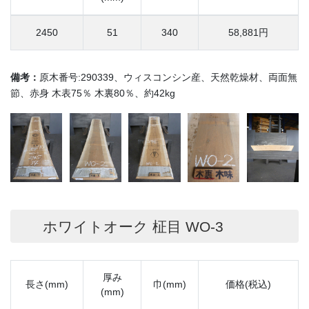
2450
51
340
58,881円
備考：
原木番号:290339、ウィスコンシン産、天然乾燥材、両面無
節、赤身 木表75％ 木裏80％、約42kg
ホワイトオーク 柾目 WO-3
厚み
長さ(mm)
巾(mm)
価格(税込)
(mm)