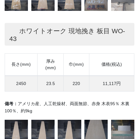
ホワイトオーク 現地挽き 板目 WO-
43
厚み
長さ(mm)
巾(mm)
価格(税込)
(mm)
2450
23.5
220
11,117円
備考：
アメリカ産、人工乾燥材、両面無節、赤身 木表95％ 木裏
100％、約9kg