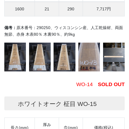
1600
21
290
7,717円
備考：
原木番号：290250、ウィスコンシン産、人工乾燥材、両面
無節、赤身 木表80％ 木裏90％、約9kg
WO-14
SOLD OUT
ホワイトオーク 柾目 WO-15
厚み
長さ(mm)
巾(mm)
価格(税込)