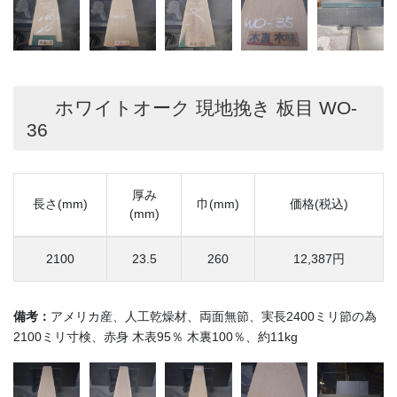
ホワイトオーク 現地挽き 板目 WO-
36
厚み
長さ(mm)
巾(mm)
価格(税込)
(mm)
2100
23.5
260
12,387円
備考：
アメリカ産、人工乾燥材、両面無節、実長2400ミリ節の為
2100ミリ寸検、赤身 木表95％ 木裏100％、約11kg