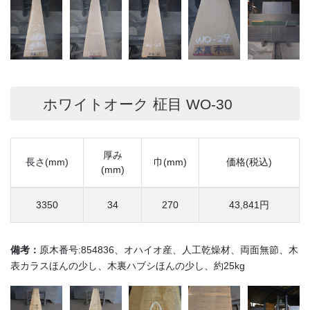
ホワイトオーク 柾目 WO-30
厚み
長さ(mm)
巾(mm)
価格(税込)
(mm)
3350
34
270
43,841円
備考：
原木番号:854836、オハイオ産、人工乾燥材、両面無節、木
表カラスほんの少し、木裏ハブシほんの少し、約25kg