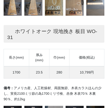
ホワイトオーク 現地挽き 板目 WO-
31
厚み
長さ(mm)
巾(mm)
価格(税込)
(mm)
1700
23.5
280
10,799円
備考：
アメリカ産、人工乾燥材、両面無節、木表カラスほんの少
し、実長2100ミリ節の為1700ミリ寸検、赤身 木表70％ 木裏
90％、約12kg