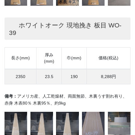
ホワイトオーク 現地挽き 板目 WO-
39
厚み
長さ(mm)
巾(mm)
価格(税込)
(mm)
2350
23.5
190
8,288円
備考：
アメリカ産、人工乾燥材、両面無節、木裏うす割れ有り、
赤身 木表80％ 木裏95％、約9kg