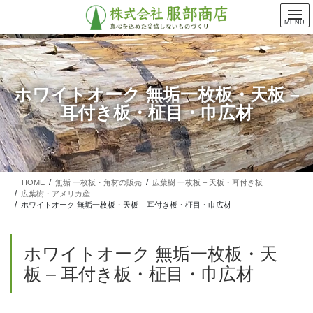
コ
ナ
ン
ビ
MENU
テ
ゲ
ン
ー
ツ
シ
に
ョ
ホワイトオーク 無垢一枚板・天板 –
移
ン
耳付き板・柾目・巾広材
動
に
移
動
HOME
無垢 一枚板・角材の販売
広葉樹 一枚板 – 天板・耳付き板
広葉樹・アメリカ産
ホワイトオーク 無垢一枚板・天板 – 耳付き板・柾目・巾広材
ホワイトオーク 無垢一枚板・天
板 – 耳付き板・柾目・巾広材