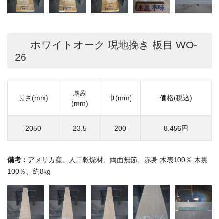
ホワイトオーク 現地挽き 板目 WO-
26
厚み
長さ(mm)
巾(mm)
価格(税込)
(mm)
2050
23.5
200
8,456円
備考：
アメリカ産、人工乾燥材、両面無節、赤身 木表100％ 木裏
100％、約8kg