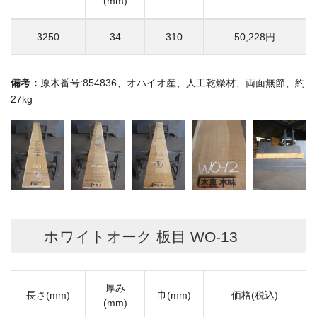
(mm)
3250
34
310
50,228円
備考：
原木番号:854836、オハイオ産、人工乾燥材、両面無節、約
27kg
ホワイトオーク 板目 WO-13
厚み
長さ(mm)
巾(mm)
価格(税込)
(mm)