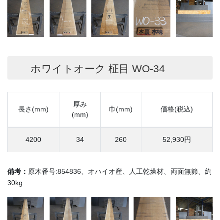
ホワイトオーク 柾目 WO-34
厚み
長さ(mm)
巾(mm)
価格(税込)
(mm)
4200
34
260
52,930円
備考：
原木番号:854836、オハイオ産、人工乾燥材、両面無節、約
30kg