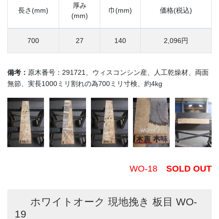
厚み
長さ(mm)
巾(mm)
価格(税込)
(mm)
700
27
140
2,096円
備考：
原木番号：291721、ウィスコンシン産、人工乾燥材、両面
無節、実長1000ミリ割れの為700ミリ寸検、約4kg
WO-18
SOLD OUT
ホワイトオーク 現地挽き 板目 WO-
19