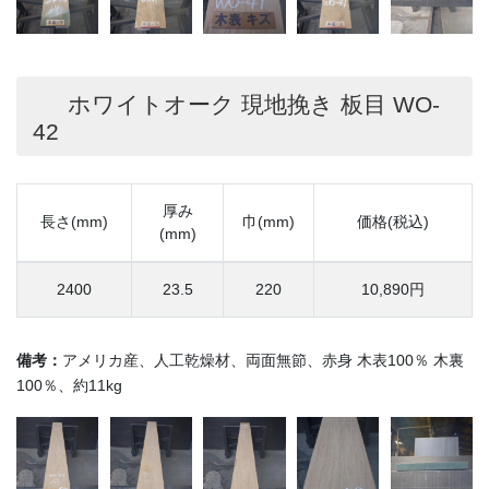
ホワイトオーク 現地挽き 板目 WO-
42
厚み
長さ(mm)
巾(mm)
価格(税込)
(mm)
2400
23.5
220
10,890円
備考：
アメリカ産、人工乾燥材、両面無節、赤身 木表100％ 木裏
100％、約11kg