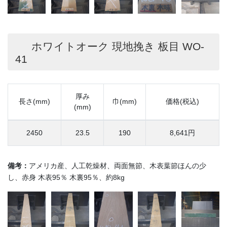
ホワイトオーク 現地挽き 板目 WO-
41
厚み
長さ(mm)
巾(mm)
価格(税込)
(mm)
2450
23.5
190
8,641円
備考：
アメリカ産、人工乾燥材、両面無節、木表葉節ほんの少
し、赤身 木表95％ 木裏95％、約8kg