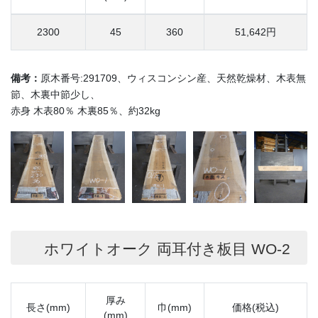
2300
45
360
51,642円
備考：
原木番号:291709、ウィスコンシン産、天然乾燥材、木表無
節、木裏中節少し、
赤身 木表80％ 木裏85％、約32kg
ホワイトオーク 両耳付き板目 WO-2
厚み
長さ(mm)
巾(mm)
価格(税込)
(mm)