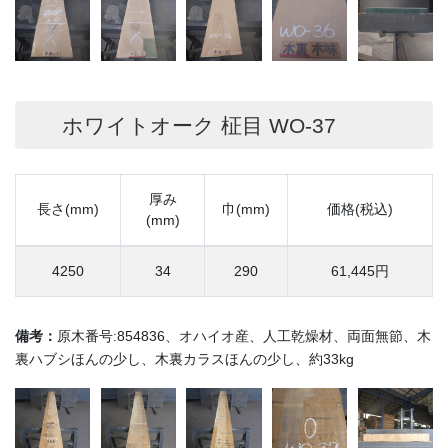
ホワイトオーク 柾目 WO-37
厚み
長さ(mm)
巾(mm)
価格(税込)
(mm)
4250
34
290
61,445円
備考：
原木番号:854836、オハイオ産、人工乾燥材、両面無節、木
裏ハブシほんの少し、木裏カラスほんの少し、約33kg