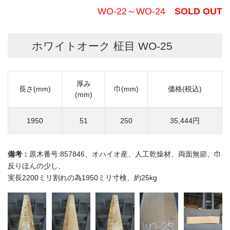
WO-22～WO-24
SOLD OUT
ホワイトオーク 柾目 WO-25
厚み
長さ(mm)
巾(mm)
価格(税込)
(mm)
1950
51
250
35,444円
備考：
原木番号:857846、オハイオ産、人工乾燥材、両面無節、巾
反りほんの少し、
実長2200ミリ割れの為1950ミリ寸検、約25kg