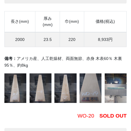
厚み
長さ(mm)
巾(mm)
価格(税込)
(mm)
2000
23.5
220
8,933円
備考：
アメリカ産、人工乾燥材、両面無節、赤身 木表60％ 木裏
95％、約8kg
WO-20
SOLD OUT