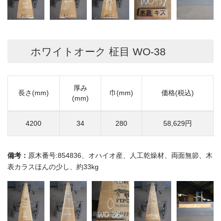
ホワイトオーク 柾目 WO-38
厚み
長さ(mm)
巾(mm)
価格(税込)
(mm)
4200
34
280
58,629円
備考：
原木番号:854836、オハイオ産、人工乾燥材、両面無節、木
表カラスほんの少し、約33kg