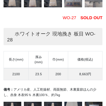
WO-27
SOLD OUT
ホワイトオーク 現地挽き 板目 WO-
28
厚み
長さ(mm)
巾(mm)
価格(税込)
(mm)
2100
23.5
200
8,663円
備考：
アメリカ産、人工乾燥材、両面無節、木裏葉節ほんの少
し、赤身 木表95％ 木裏100％、約7kg