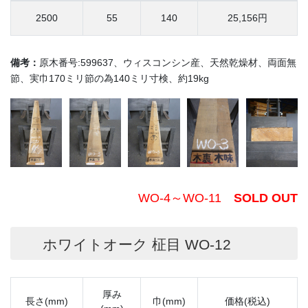
2500
55
140
25,156円
備考：
原木番号:599637、ウィスコンシン産、天然乾燥材、両面無
節、実巾170ミリ節の為140ミリ寸検、約19kg
WO-4～WO-11
SOLD OUT
ホワイトオーク 柾目 WO-12
厚み
長さ(mm)
巾(mm)
価格(税込)