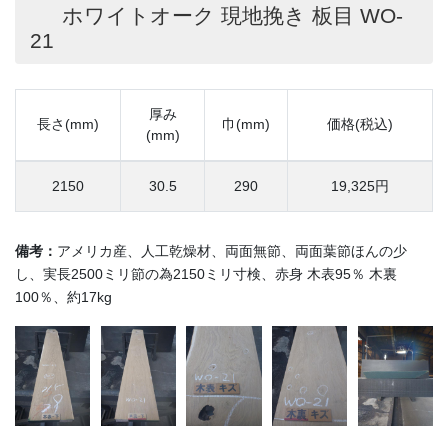
ホワイトオーク 現地挽き 板目 WO-
21
厚み
長さ(mm)
巾(mm)
価格(税込)
(mm)
2150
30.5
290
19,325円
備考：
アメリカ産、人工乾燥材、両面無節、両面葉節ほんの少
し、実長2500ミリ節の為2150ミリ寸検、赤身 木表95％ 木裏
100％、約17kg