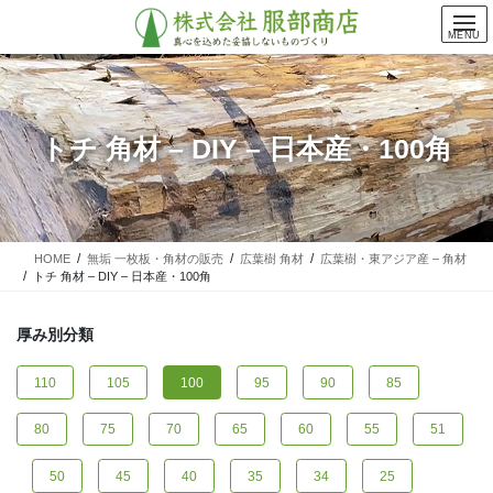
コ
ナ
ン
ビ
MENU
テ
ゲ
ン
ー
ツ
シ
に
ョ
トチ 角材 – DIY – 日本産・100角
移
ン
動
に
移
動
HOME
無垢 一枚板・角材の販売
広葉樹 角材
広葉樹・東アジア産 – 角材
トチ 角材 – DIY – 日本産・100角
厚み別分類
110
105
100
95
90
85
80
75
70
65
60
55
51
50
45
40
35
34
25