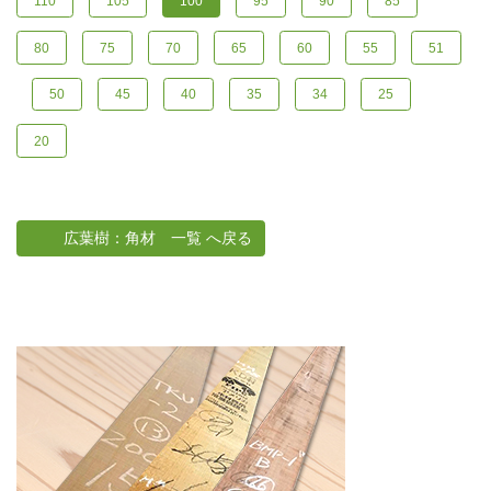
110
105
100
95
90
85
80
75
70
65
60
55
51
50
45
40
35
34
25
20
広葉樹：角材 一覧 へ戻る