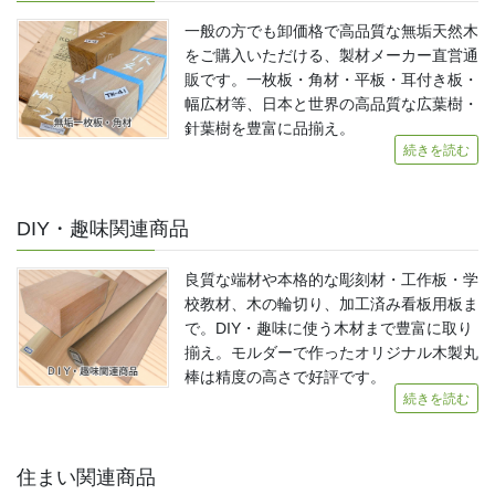
一般の方でも卸価格で高品質な無垢天然木
をご購入いただける、製材メーカー直営通
販です。一枚板・角材・平板・耳付き板・
幅広材等、日本と世界の高品質な広葉樹・
針葉樹を豊富に品揃え。
続きを読む
DIY・趣味関連商品
良質な端材や本格的な彫刻材・工作板・学
校教材、木の輪切り、加工済み看板用板ま
で。DIY・趣味に使う木材まで豊富に取り
揃え。モルダーで作ったオリジナル木製丸
棒は精度の高さで好評です。
続きを読む
住まい関連商品