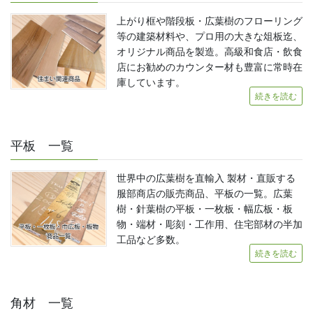
上がり框や階段板・広葉樹のフローリング
等の建築材料や、プロ用の大きな俎板迄、
オリジナル商品を製造。高級和食店・飲食
店にお勧めのカウンター材も豊富に常時在
庫しています。
続きを読む
平板 一覧
世界中の広葉樹を直輸入 製材・直販する
服部商店の販売商品、平板の一覧。広葉
樹・針葉樹の平板・一枚板・幅広板・板
物・端材・彫刻・工作用、住宅部材の半加
工品など多数。
続きを読む
角材 一覧