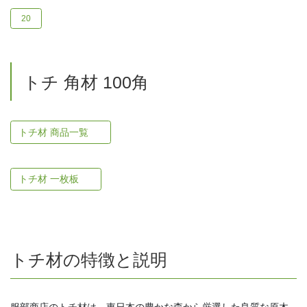
20
トチ 角材 100角
トチ材 商品一覧
トチ材 一枚板
トチ材の特徴と説明
服部商店のトチ材は、東日本の豊かな森から厳選した良質な原木