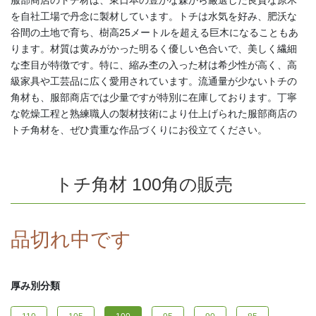
を自社工場で丹念に製材しています。トチは水気を好み、肥沃な
谷間の土地で育ち、樹高25メートルを超える巨木になることもあ
ります。材質は黄みがかった明るく優しい色合いで、美しく繊細
な杢目が特徴です。特に、縮み杢の入った材は希少性が高く、高
級家具や工芸品に広く愛用されています。流通量が少ないトチの
角材も、服部商店では少量ですが特別に在庫しております。丁寧
な乾燥工程と熟練職人の製材技術により仕上げられた服部商店の
トチ角材を、ぜひ貴重な作品づくりにお役立てください。
トチ角材 100角の販売
品切れ中です
厚み別分類