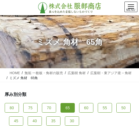
コ
ナ
ン
ビ
MENU
テ
ゲ
ン
ー
ツ
シ
に
ョ
ミズメ 角材 65角
移
ン
動
に
移
動
HOME
無垢 一枚板・角材の販売
広葉樹 角材
広葉樹・東アジア産 – 角材
ミズメ 角材 65角
厚み別分類
80
75
70
65
60
55
50
45
40
35
30