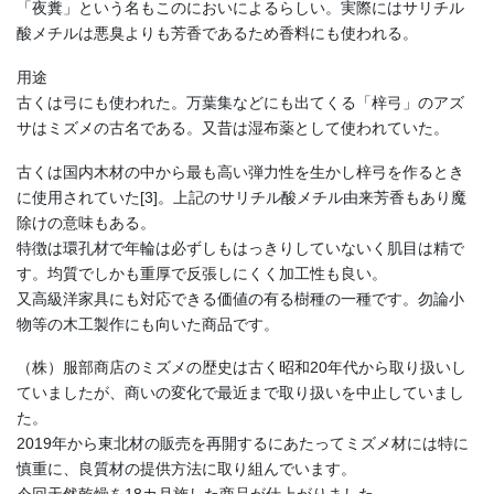
「夜糞」という名もこのにおいによるらしい。実際にはサリチル
酸メチルは悪臭よりも芳香であるため香料にも使われる。
用途
古くは弓にも使われた。万葉集などにも出てくる「梓弓」のアズ
サはミズメの古名である。又昔は湿布薬として使われていた。
古くは国内木材の中から最も高い弾力性を生かし梓弓を作るとき
に使用されていた[3]。上記のサリチル酸メチル由来芳香もあり魔
除けの意味もある。
特徴は環孔材で年輪は必ずしもはっきりしていないく肌目は精で
す。均質でしかも重厚で反張しにくく加工性も良い。
又高級洋家具にも対応できる価値の有る樹種の一種です。勿論小
物等の木工製作にも向いた商品です。
（株）服部商店のミズメの歴史は古く昭和20年代から取り扱いし
ていましたが、商いの変化で最近まで取り扱いを中止していまし
た。
2019年から東北材の販売を再開するにあたってミズメ材には特に
慎重に、良質材の提供方法に取り組んでいます。