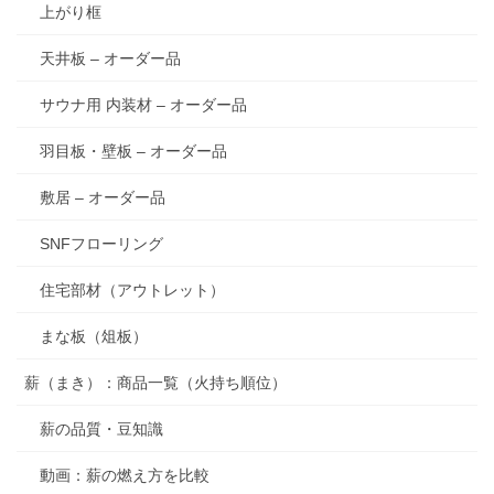
上がり框
天井板 – オーダー品
サウナ用 内装材 – オーダー品
羽目板・壁板 – オーダー品
敷居 – オーダー品
SNFフローリング
住宅部材（アウトレット）
まな板（俎板）
薪（まき）：商品一覧（火持ち順位）
薪の品質・豆知識
動画：薪の燃え方を比較