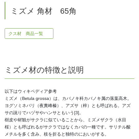
ミズメ 角材 65角
クス材 商品一覧
ミズメ材の特徴と説明
以下はウィキペディア参考
ミズメ（Betula grossa）は、カバノキ科カバノキ属の落葉高木。
ヨグソミネバリ（夜糞峰榛）、アズサ（梓）とも呼ばれる。アズ
サの訛りでハヅサやハンサともいう[3]。
樹皮や材観がサクラに似ていることから、ミズメザクラ（水目
桜）とも呼ばれるがサクラではなくカバの一種です。サリチル酸
メチルを多く含み、枝を折ると独特のにおいがする。