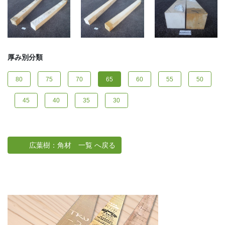
厚み別分類
80
75
70
65
60
55
50
45
40
35
30
広葉樹：角材 一覧 へ戻る