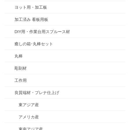
ヨット用・加工板
加工済み 看板用板
DIY用・作業台用スプルース材
癒しの箱･丸棒セット
丸棒
彫刻材
工作用
良質端材・プレナ仕上げ
東アジア産
アメリカ産
東南アジア産