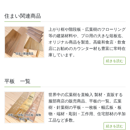
住まい関連商品
上がり框や階段板・広葉樹のフローリング
等の建築材料や、プロ用の大きな俎板迄、
オリジナル商品を製造。高級和食店・飲食
店にお勧めのカウンター材も豊富に常時在
庫しています。
続きを読む
平板 一覧
世界中の広葉樹を直輸入 製材・直販する
服部商店の販売商品、平板の一覧。広葉
樹・針葉樹の平板・一枚板・幅広板・板
物・端材・彫刻・工作用、住宅部材の半加
工品など多数。
続きを読む