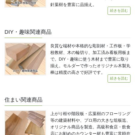
針葉樹を豊富に品揃え。
続きを読む
DIY・趣味関連商品
良質な端材や本格的な彫刻材・工作板・学
校教材、木の輪切り、加工済み看板用板ま
で。DIY・趣味に使う木材まで豊富に取り
揃え。モルダーで作ったオリジナル木製丸
棒は精度の高さで好評です。
続きを読む
住まい関連商品
上がり框や階段板・広葉樹のフローリング
等の建築材料や、プロ用の大きな俎板迄、
オリジナル商品を製造。高級和食店・飲食
店にお勧めのカウンター材も豊富に常時在