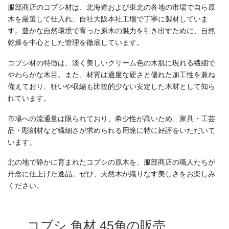
服部商店のコブシ材は、北海道および東北の各地の市場で自ら原
木を厳選して仕入れ、自社大阪本社工場で丁寧に製材していま
す。豊かな自然環境で育った原木の魅力を引き出すために、自然
乾燥を中心とした管理を徹底しています。
コブシ材の特徴は、淡く美しいクリーム色の木肌に現れる繊細で
やわらかな木目。また、材質は適度な硬さと優れた加工性を兼ね
備えており、狂いや収縮も比較的少ない安定した木材として知ら
れています。
市場への流通量は限られており、希少性が高いため、家具・工芸
品・彫刻材など繊細さが求められる用途に特に好評をいただいて
います。
北の地で静かに育まれたコブシの原木を、服部商店の職人たちが
丹念に仕上げた逸品。ぜひ、天然木が織りなす美しさをお楽しみ
ください。
コブシ 角材 45角の販売