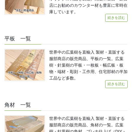
店にお勧めのカウンター材も豊富に常時在
庫しています。
続きを読む
平板 一覧
世界中の広葉樹を直輸入 製材・直販する
服部商店の販売商品、平板の一覧。広葉
樹・針葉樹の平板・一枚板・幅広板・板
物・端材・彫刻・工作用、住宅部材の半加
工品など多数。
続きを読む
角材 一覧
世界中の広葉樹を直輸入 製材・直販する
服部商店の販売商品、角材の一覧。広葉
樹・針葉樹の角材、プレナ仕上げ（DIY・