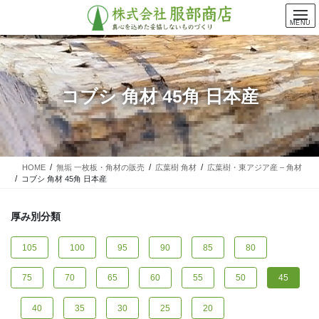
コ
ナ
ン
ビ
MENU
テ
ゲ
ン
ー
ツ
シ
に
ョ
コブシ 角材 45角 日本産
移
ン
動
に
移
動
HOME
無垢 一枚板・角材の販売
広葉樹 角材
広葉樹・東アジア産 – 角材
コブシ 角材 45角 日本産
厚み別分類
105
100
95
90
85
80
75
70
65
60
55
50
45
40
35
30
25
20