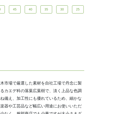
0
45
40
35
30
25
原木市場で厳選した素材を自社工場で丹念に製
するカエデ科の落葉広葉樹で、淡く上品な色調
兼ね備え、加工性にも優れているため、細かな
、楽器や工芸品など幅広い用途にお使いいただ
が少なく、服部商店でも少量ですが大小さまざ