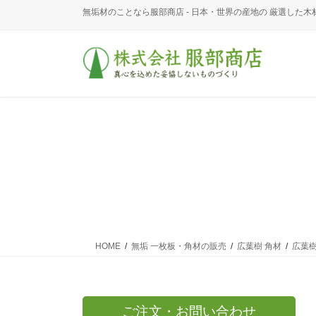
コ
ナ
無垢材のことなら服部商店 - 日本・世界の産地の 厳選した木
ン
ビ
テ
ゲ
ン
ー
ツ
シ
に
ョ
移
ン
動
に
移
動
HOME
無垢 一枚板・角材の販売
広葉樹 角材
広葉樹
ご注文・お問い合わせ