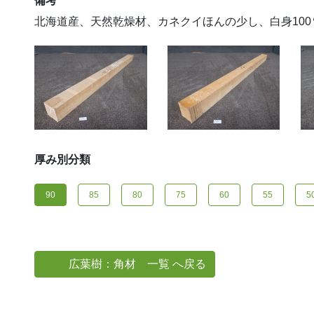
備考
北海道産、天然乾燥材、カネクイほんの少し、白身100％
厚み別分類
90
85
80
75
60
55
5
広葉樹：角材 一覧 へ戻る