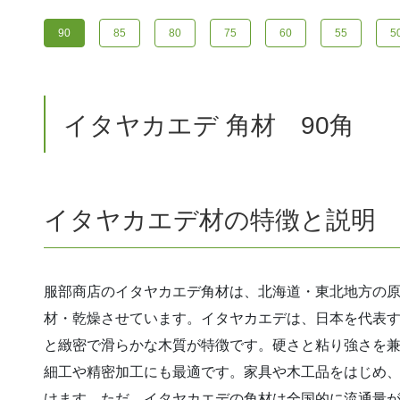
90
85
80
75
60
55
5
イタヤカエデ 角材 90角
イタヤカエデ材の特徴と説明
服部商店のイタヤカエデ角材は、北海道・東北地方の
材・乾燥させています。イタヤカエデは、日本を代表
と緻密で滑らかな木質が特徴です。硬さと粘り強さを
細工や精密加工にも最適です。家具や木工品をはじめ
けます。ただ、イタヤカエデの角材は全国的に流通量