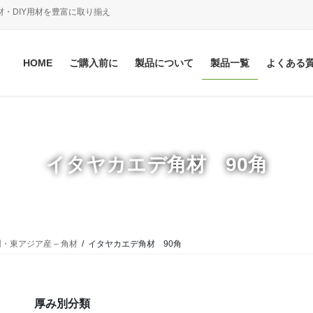
材・DIY用材を豊富に取り揃え
HOME
ご購入前に
製品について
製品一覧
よくある
イタヤカエデ角材 90角
・東アジア産 – 角材
イタヤカエデ角材 90角
厚み別分類