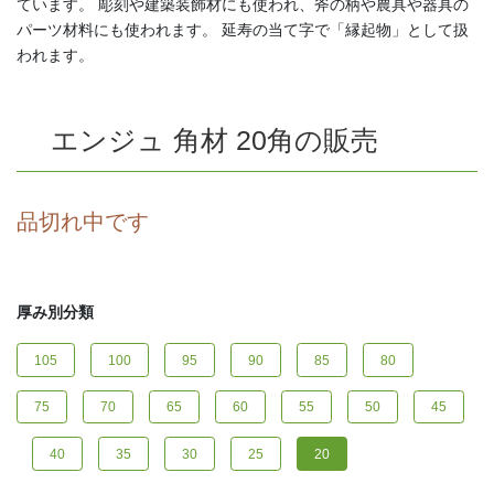
ています。 彫刻や建築装飾材にも使われ、斧の柄や農具や器具の
パーツ材料にも使われます。 延寿の当て字で「縁起物」として扱
われます。
エンジュ 角材 20角の販売
品切れ中です
厚み別分類
105
100
95
90
85
80
75
70
65
60
55
50
45
40
35
30
25
20