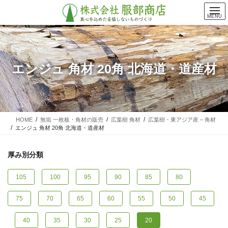
コ
ナ
ン
ビ
MENU
テ
ゲ
ン
ー
ツ
シ
に
ョ
エンジュ 角材 20角 北海道・道産材
移
ン
動
に
移
動
HOME
無垢 一枚板・角材の販売
広葉樹 角材
広葉樹・東アジア産 – 角材
エンジュ 角材 20角 北海道・道産材
厚み別分類
105
100
95
90
85
80
75
70
65
60
55
50
45
40
35
30
25
20