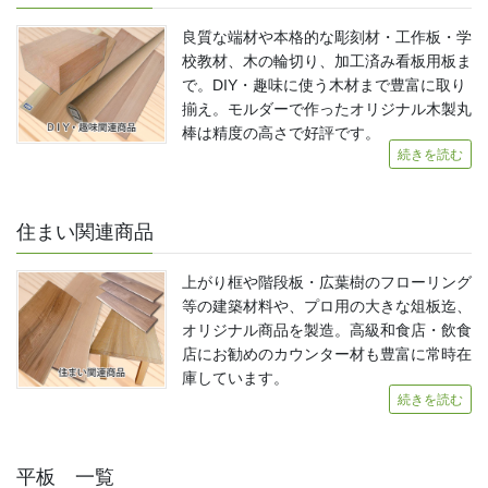
良質な端材や本格的な彫刻材・工作板・学
校教材、木の輪切り、加工済み看板用板ま
で。DIY・趣味に使う木材まで豊富に取り
揃え。モルダーで作ったオリジナル木製丸
棒は精度の高さで好評です。
続きを読む
住まい関連商品
上がり框や階段板・広葉樹のフローリング
等の建築材料や、プロ用の大きな俎板迄、
オリジナル商品を製造。高級和食店・飲食
店にお勧めのカウンター材も豊富に常時在
庫しています。
続きを読む
平板 一覧