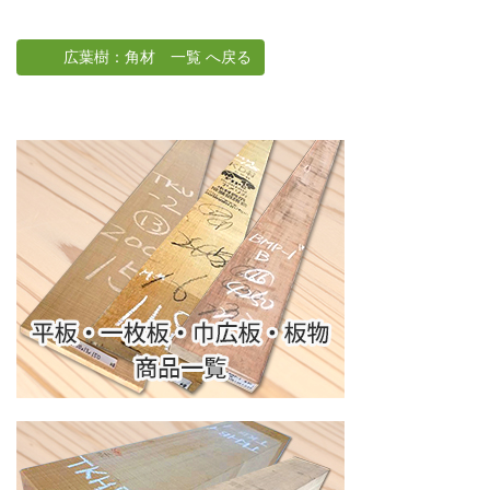
広葉樹：角材 一覧 へ戻る