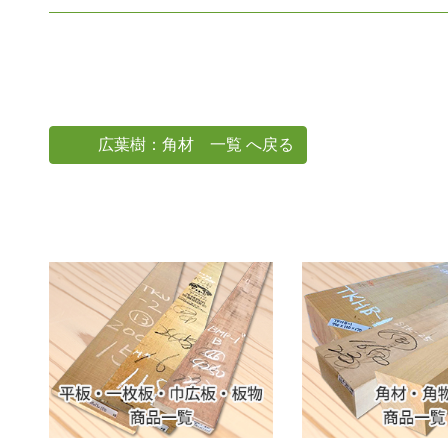
広葉樹：角材 一覧 へ戻る