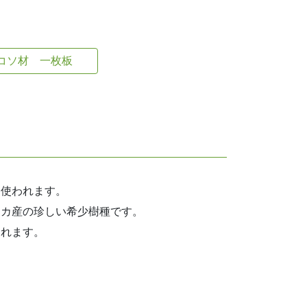
コソ材 一枚板
に使われます。
リカ産の珍しい希少樹種です。
われます。