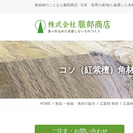
コ
ナ
無垢材のことなら服部商店 - 日本・世界の産地の 厳選した木
ン
ビ
テ
ゲ
ン
ー
ツ
シ
に
ョ
移
ン
動
に
移
動
コソ（紅紫檀）角材 
HOME
無垢 一枚板・角材の販売
広葉樹 角材
広葉樹
ご注文・お問い合わせ