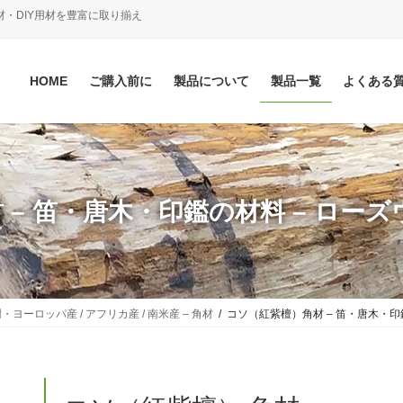
材・DIY用材を豊富に取り揃え
HOME
ご購入前に
製品について
製品一覧
よくある
– 笛・唐木・印鑑の材料 – ローズ
・ヨーロッパ産 / アフリカ産 / 南米産 – 角材
コソ（紅紫檀）角材 – 笛・唐木・印鑑