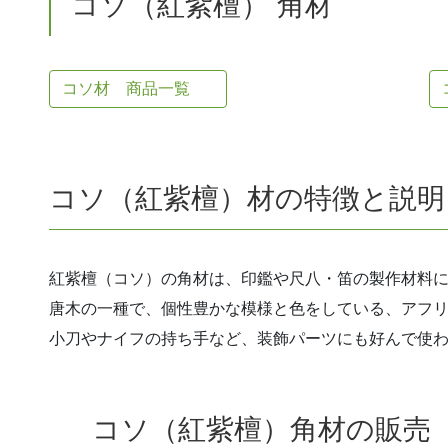
コソ（紅紫檀） 角材
コソ材 商品一覧
コソ（紅紫檀）材の特徴と説明
紅紫檀（コソ）の角材は、印鑑や尺八・笛の製作材料
唐木の一種で、個性豊かな模様と色をしている、アフ
小刀やナイフの持ち手など、装飾パーツにも好んで使
コソ（紅紫檀）角材の販売