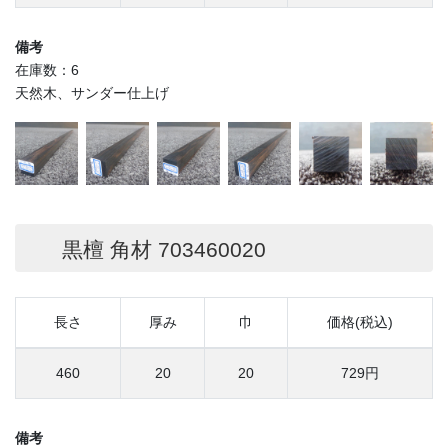
備考
在庫数：6
天然木、サンダー仕上げ
黒檀 角材 703460020
長さ
厚み
巾
価格(税込)
460
20
20
729円
備考