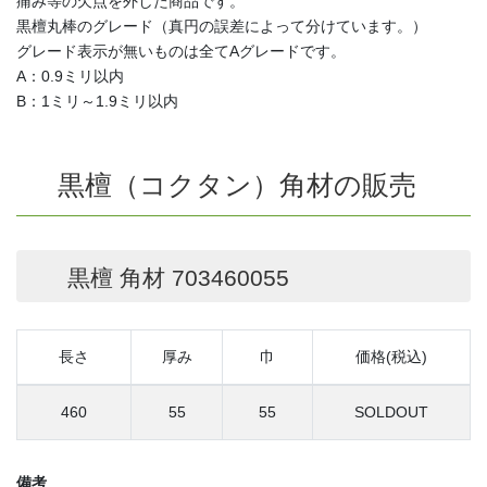
痛み等の欠点を外した商品です。
黒檀丸棒のグレード（真円の誤差によって分けています。）
グレード表示が無いものは全てAグレードです。
A：0.9ミリ以内
B：1ミリ～1.9ミリ以内
黒檀（コクタン）角材の販売
黒檀 角材 703460055
長さ
厚み
巾
価格(税込)
460
55
55
SOLDOUT
備考