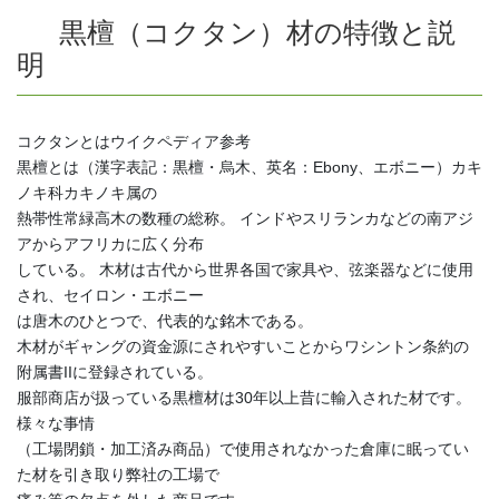
黒檀（コクタン）材の特徴と説
明
コクタンとはウイクペディア参考
黒檀とは（漢字表記：黒檀・烏木、英名：Ebony、エボニー）カキ
ノキ科カキノキ属の
熱帯性常緑高木の数種の総称。 インドやスリランカなどの南アジ
アからアフリカに広く分布
している。 木材は古代から世界各国で家具や、弦楽器などに使用
され、セイロン・エボニー
は唐木のひとつで、代表的な銘木である。
木材がギャングの資金源にされやすいことからワシントン条約の
附属書IIに登録されている。
服部商店が扱っている黒檀材は30年以上昔に輸入された材です。
様々な事情
（工場閉鎖・加工済み商品）で使用されなかった倉庫に眠ってい
た材を引き取り弊社の工場で