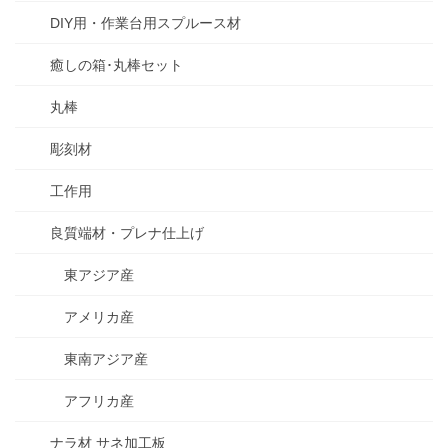
DIY用・作業台用スプルース材
癒しの箱･丸棒セット
丸棒
彫刻材
工作用
良質端材・プレナ仕上げ
東アジア産
アメリカ産
東南アジア産
アフリカ産
ナラ材 サネ加工板