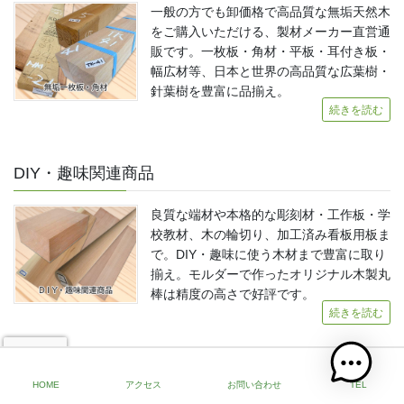
一般の方でも卸価格で高品質な無垢天然木
をご購入いただける、製材メーカー直営通
販です。一枚板・角材・平板・耳付き板・
幅広材等、日本と世界の高品質な広葉樹・
針葉樹を豊富に品揃え。
続きを読む
DIY・趣味関連商品
良質な端材や本格的な彫刻材・工作板・学
校教材、木の輪切り、加工済み看板用板ま
で。DIY・趣味に使う木材まで豊富に取り
揃え。モルダーで作ったオリジナル木製丸
棒は精度の高さで好評です。
続きを読む
住まい関連商品
HOME
アクセス
お問い合わせ
TEL