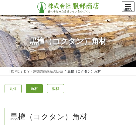
コ
ナ
ン
ビ
MENU
テ
ゲ
ン
ー
ツ
シ
に
ョ
黒檀（コクタン）角材
移
ン
動
に
移
動
HOME
DIY・趣味関連商品の販売
黒檀（コクタン）角材
丸棒
角材
板材
黒檀（コクタン）角材