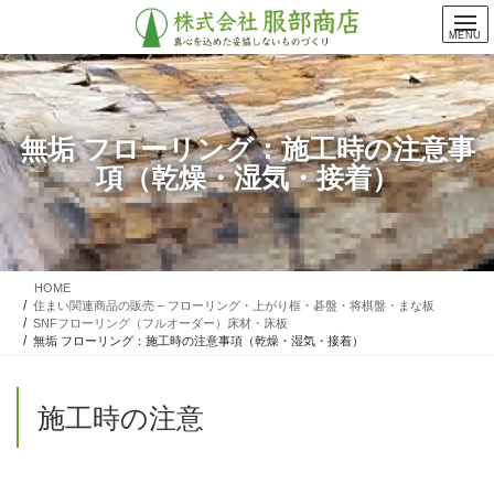
コ
ナ
ン
ビ
MENU
テ
ゲ
ン
ー
ツ
シ
に
ョ
無垢 フローリング：施工時の注意事
移
ン
項（乾燥・湿気・接着）
動
に
移
動
HOME
住まい関連商品の販売 – フローリング・上がり框・碁盤・将棋盤・まな板
SNFフローリング（フルオーダー）床材・床板
無垢 フローリング：施工時の注意事項（乾燥・湿気・接着）
施工時の注意