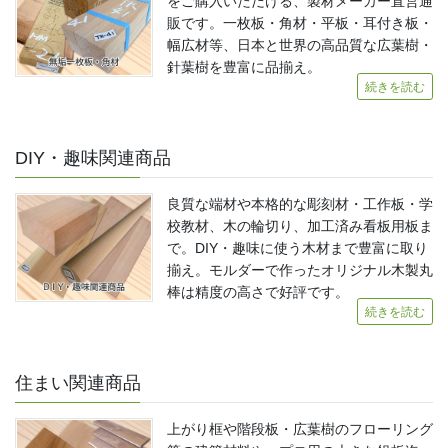
をご購入いただける、製材メーカー直営通
販です。一枚板・角材・平板・耳付き板・
幅広材等、日本と世界の高品質な広葉樹・
針葉樹を豊富に品揃え。
続きを読む
DIY・趣味関連商品
良質な端材や本格的な彫刻材・工作板・学
校教材、木の輪切り、加工済み看板用板ま
で。DIY・趣味に使う木材まで豊富に取り
揃え。モルダーで作ったオリジナル木製丸
棒は精度の高さで好評です。
続きを読む
住まい関連商品
上がり框や階段板・広葉樹のフローリング