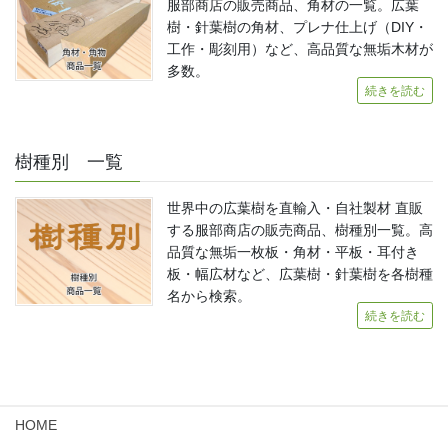
服部商店の販売商品、角材の一覧。広葉
樹・針葉樹の角材、プレナ仕上げ（DIY・
工作・彫刻用）など、高品質な無垢木材が
多数。
続きを読む
樹種別 一覧
世界中の広葉樹を直輸入・自社製材 直販
する服部商店の販売商品、樹種別一覧。高
品質な無垢一枚板・角材・平板・耳付き
板・幅広材など、広葉樹・針葉樹を各樹種
名から検索。
続きを読む
HOME