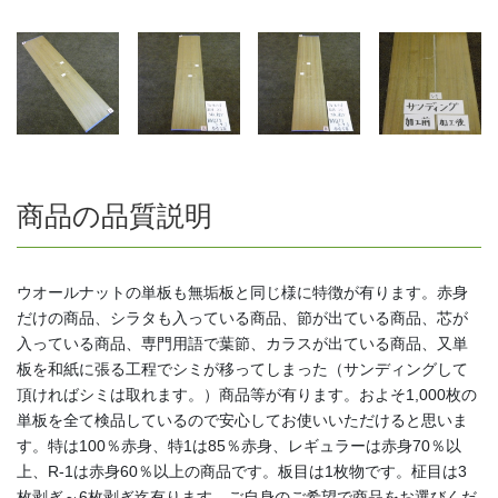
商品の品質説明
ウオールナットの単板も無垢板と同じ様に特徴が有ります。赤身
だけの商品、シラタも入っている商品、節が出ている商品、芯が
入っている商品、専門用語で葉節、カラスが出ている商品、又単
板を和紙に張る工程でシミが移ってしまった（サンディングして
頂ければシミは取れます。）商品等が有ります。およそ1,000枚の
単板を全て検品しているので安心してお使いいただけると思いま
す。特は100％赤身、特1は85％赤身、レギュラーは赤身70％以
上、R-1は赤身60％以上の商品です。板目は1枚物です。柾目は3
枚剥ぎ～6枚剥ぎ迄有ります。ご自身のご希望で商品をお選びくだ