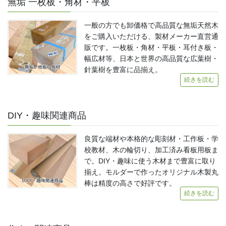
無垢 一枚板・角材・平板
一般の方でも卸価格で高品質な無垢天然木
をご購入いただける、製材メーカー直営通
販です。一枚板・角材・平板・耳付き板・
幅広材等、日本と世界の高品質な広葉樹・
針葉樹を豊富に品揃え。
続きを読む
DIY・趣味関連商品
良質な端材や本格的な彫刻材・工作板・学
校教材、木の輪切り、加工済み看板用板ま
で。DIY・趣味に使う木材まで豊富に取り
揃え。モルダーで作ったオリジナル木製丸
棒は精度の高さで好評です。
続きを読む