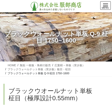
コ
ナ
ン
ビ
MENU
テ
ゲ
ン
ー
ツ
シ
に
ョ
ブラックウォールナット単板 Q-9 柾
移
ン
目 1750~1600
動
に
移
動
HOME
無垢 一枚板・角材の販売
広葉樹 – 単板（突き板）
ブラックウォールナット単板（突き板）板目・柾目
ブラックウォールナット単板 Q-9 柾目 1750~1600
ブラックウオールナット単板
柾目（極厚設計0.55mm）