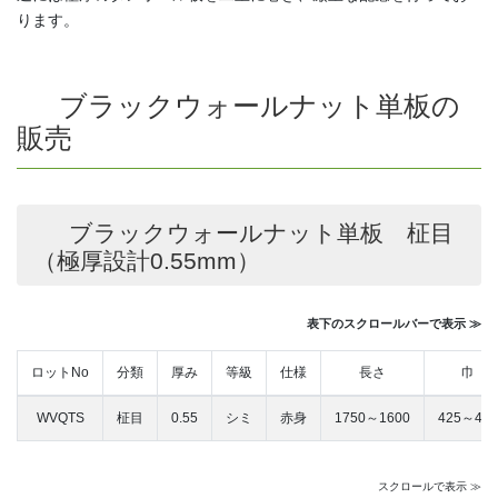
ります。
ブラックウォールナット単板の
販売
ブラックウォールナット単板 柾目
（極厚設計0.55mm）
表下のスクロールバーで表示 ≫
ロットNo
分類
厚み
等級
仕様
長さ
巾
WVQTS
柾目
0.55
シミ
赤身
1750～1600
425～400
スクロールで表示 ≫