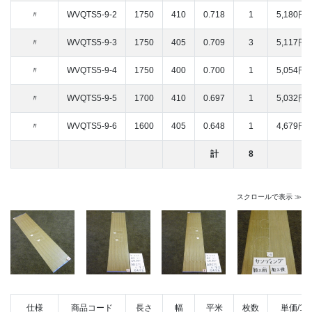
〃
WVQTS5-9-2
1750
410
0.718
1
5,180円/
〃
WVQTS5-9-3
1750
405
0.709
3
5,117円/
〃
WVQTS5-9-4
1750
400
0.700
1
5,054円/
〃
WVQTS5-9-5
1700
410
0.697
1
5,032円/
〃
WVQTS5-9-6
1600
405
0.648
1
4,679円/
計
8
スクロールで表示 ≫
仕様
商品コード
長さ
幅
平米
枚数
単価/1