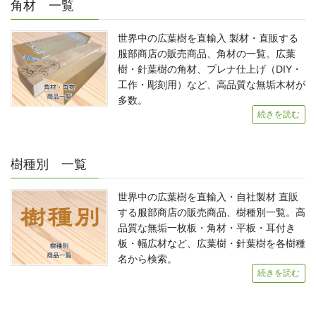
角材 一覧
世界中の広葉樹を直輸入 製材・直販する
服部商店の販売商品、角材の一覧。広葉
樹・針葉樹の角材、プレナ仕上げ（DIY・
工作・彫刻用）など、高品質な無垢木材が
多数。
続きを読む
樹種別 一覧
世界中の広葉樹を直輸入・自社製材 直販
する服部商店の販売商品、樹種別一覧。高
品質な無垢一枚板・角材・平板・耳付き
板・幅広材など、広葉樹・針葉樹を各樹種
名から検索。
続きを読む