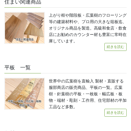
住まい関連商品
上がり框や階段板・広葉樹のフローリング
等の建築材料や、プロ用の大きな俎板迄、
オリジナル商品を製造。高級和食店・飲食
店にお勧めのカウンター材も豊富に常時在
庫しています。
続きを読む
平板 一覧
世界中の広葉樹を直輸入 製材・直販する
服部商店の販売商品、平板の一覧。広葉
樹・針葉樹の平板・一枚板・幅広板・板
物・端材・彫刻・工作用、住宅部材の半加
工品など多数。
続きを読む