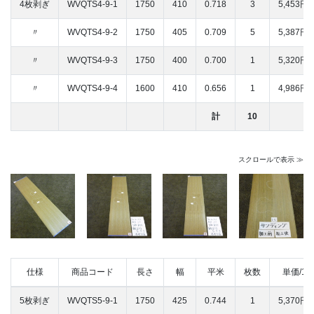
4枚剥ぎ
WVQTS4-9-1
1750
410
0.718
3
5,453円/
〃
WVQTS4-9-2
1750
405
0.709
5
5,387円/
〃
WVQTS4-9-3
1750
400
0.700
1
5,320円/
〃
WVQTS4-9-4
1600
410
0.656
1
4,986円/
計
10
スクロールで表示 ≫
仕様
商品コード
長さ
幅
平米
枚数
単価/1
5枚剥ぎ
WVQTS5-9-1
1750
425
0.744
1
5,370円/