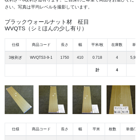
さい。写真は平均レベルを撮影しています。
ブラックウォールナット材 柾目
WVQTS（シミほんの少し有り）
仕様
商品コード
長さ
幅
平米/枚
在庫数
単価
3枚剥ぎ
WVQTS3-9-1
1750
410
0.718
4
5,99
計
4
仕様
商品コード
長さ
幅
平米
枚数
単価/1