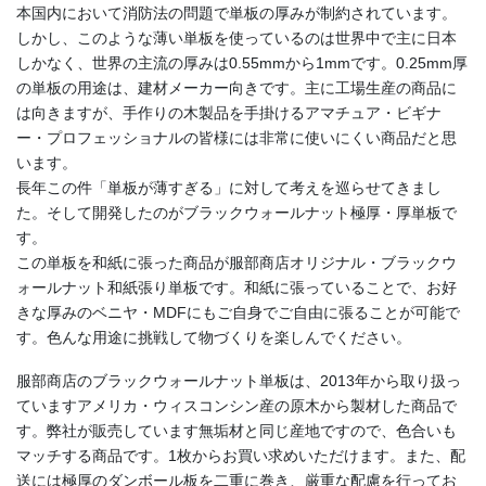
本国内において消防法の問題で単板の厚みが制約されています。
しかし、このような薄い単板を使っているのは世界中で主に日本
しかなく、世界の主流の厚みは0.55mmから1mmです。0.25mm厚
の単板の用途は、建材メーカー向きです。主に工場生産の商品に
は向きますが、手作りの木製品を手掛けるアマチュア・ビギナ
ー・プロフェッショナルの皆様には非常に使いにくい商品だと思
います。
長年この件「単板が薄すぎる」に対して考えを巡らせてきまし
た。そして開発したのがブラックウォールナット極厚・厚単板で
す。
この単板を和紙に張った商品が服部商店オリジナル・ブラックウ
ォールナット和紙張り単板です。和紙に張っていることで、お好
きな厚みのベニヤ・MDFにもご自身でご自由に張ることが可能で
す。色んな用途に挑戦して物づくりを楽しんでください。
服部商店のブラックウォールナット単板は、2013年から取り扱っ
ていますアメリカ・ウィスコンシン産の原木から製材した商品で
す。弊社が販売しています無垢材と同じ産地ですので、色合いも
マッチする商品です。1枚からお買い求めいただけます。また、配
送には極厚のダンボール板を二重に巻き、厳重な配慮を行ってお