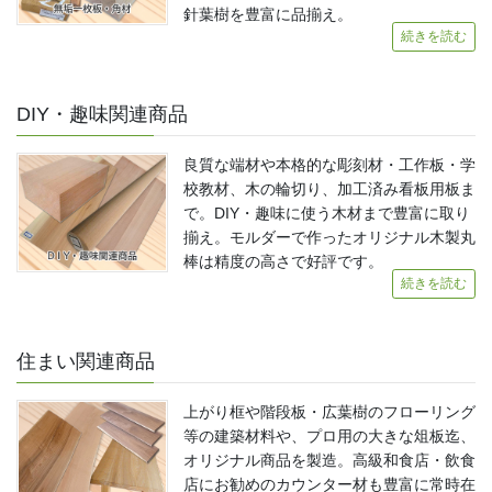
針葉樹を豊富に品揃え。
続きを読む
DIY・趣味関連商品
良質な端材や本格的な彫刻材・工作板・学
校教材、木の輪切り、加工済み看板用板ま
で。DIY・趣味に使う木材まで豊富に取り
揃え。モルダーで作ったオリジナル木製丸
棒は精度の高さで好評です。
続きを読む
住まい関連商品
上がり框や階段板・広葉樹のフローリング
等の建築材料や、プロ用の大きな俎板迄、
オリジナル商品を製造。高級和食店・飲食
店にお勧めのカウンター材も豊富に常時在