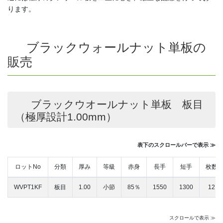
ります。
ブラックウォールナット単板の
販売
ブラックウオールナット単板 板目
（極厚設計1.00mm）
表下のスクロールバーで表示 ≫
ロットNo
分類
厚み
等級
赤身
長手
短手
枚数
WVPT1KF
板目
1.00
小節
85％
1550
1300
12
スクロールで表示 ≫