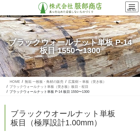
コ
ナ
ン
ビ
MENU
テ
ゲ
ン
ー
ツ
シ
に
ョ
ブラックウォールナット単板 P-14
移
ン
板目 1550〜1300
動
に
移
動
HOME
無垢 一枚板・角材の販売
広葉樹 – 単板（突き板）
ブラックウォールナット単板（突き板）板目・柾目
ブラックウォールナット単板 P-14 板目 1550〜1300
ブラックウオールナット単板
板目（極厚設計1.00mm）