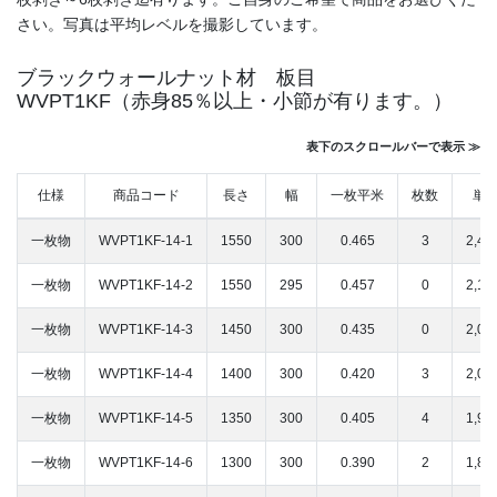
さい。写真は平均レベルを撮影しています。
ブラックウォールナット材 板目
WVPT1KF（赤身85％以上・小節が有ります。）
表下のスクロールバーで表示 ≫
仕様
商品コード
長さ
幅
一枚平米
枚数
単価
一枚物
WVPT1KF-14-1
1550
300
0.465
3
2,4
一枚物
WVPT1KF-14-2
1550
295
0.457
0
2,1
一枚物
WVPT1KF-14-3
1450
300
0.435
0
2,0
一枚物
WVPT1KF-14-4
1400
300
0.420
3
2,0
一枚物
WVPT1KF-14-5
1350
300
0.405
4
1,9
一枚物
WVPT1KF-14-6
1300
300
0.390
2
1,8