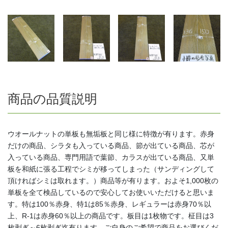
商品の品質説明
ウオールナットの単板も無垢板と同じ様に特徴が有ります。赤身
だけの商品、シラタも入っている商品、節が出ている商品、芯が
入っている商品、専門用語で葉節、カラスが出ている商品、又単
板を和紙に張る工程でシミが移ってしまった（サンディングして
頂ければシミは取れます。）商品等が有ります。およそ1,000枚の
単板を全て検品しているので安心してお使いいただけると思いま
す。特は100％赤身、特1は85％赤身、レギュラーは赤身70％以
上、R-1は赤身60％以上の商品です。板目は1枚物です。柾目は3
枚剥ぎ～6枚剥ぎ迄有ります。ご自身のご希望で商品をお選びくだ