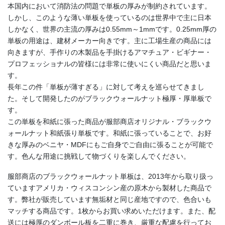
本国内において消防法の問題で単板の厚みが制約されています。
しかし、このような薄い単板を使っているのは世界中で主に日本
しかなく、世界の主流の厚みは0.55mm～1mmです。0.25mm厚の
単板の用途は、建材メーカー向きです。主に工場生産の商品には
向きますが、手作りの木製品を手掛けるアマチュア・ビギナー・
プロフェッショナルの皆様には非常に使いにくい商品だと思いま
す。
長年この件「単板が薄すぎる」に対して考えを巡らせてきまし
た。そして開発したのがブラックウォールナット極厚・厚単板で
す。
この単板を和紙に張った商品が服部商店オリジナル・ブラックウ
ォールナット和紙張り単板です。和紙に張っていることで、お好
きな厚みのベニヤ・MDFにもご自身でご自由に張ることが可能で
す。色んな用途に挑戦して物づくりを楽しんでください。
服部商店のブラックウォールナット単板は、2013年から取り扱っ
ていますアメリカ・ウィスコンシン産の原木から製材した商品で
す。弊社が販売しています無垢材と同じ産地ですので、色合いも
マッチする商品です。1枚からお買い求めいただけます。また、配
送には極厚のダンボール板を二重に巻き、厳重な配慮を行ってお