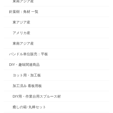
東南アジア産
針葉樹：角材 一覧
東アジア産
アメリカ産
東南アジア産
バンドル単位販売：平板
DIY・趣味関連商品
ヨット用・加工板
加工済み 看板用板
DIY用・作業台用スプルース材
癒しの箱･丸棒セット