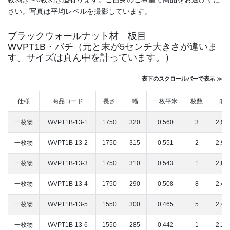
さい。写真は平均レベルを撮影しています。
ブラックウォールナット材 板目
WVPT1B・バチ（元と末が5センチ大きさが違いま
す。サイズは真ん中を計っています。）
表下のスクロールバーで表示 ≫
仕様
商品コード
長さ
幅
一枚平米
枚数
単価
一枚物
WVPT1B-13-1
1750
320
0.560
3
2,9
一枚物
WVPT1B-13-2
1750
315
0.551
2
2,9
一枚物
WVPT1B-13-3
1750
310
0.543
1
2,8
一枚物
WVPT1B-13-4
1750
290
0.508
8
2,4
一枚物
WVPT1B-13-5
1550
300
0.465
5
2,4
一枚物
WVPT1B-13-6
1550
285
0.442
1
2,1