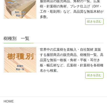
服部商店の販売商品、角材の一覧。広葉
樹・針葉樹の角材、プレナ仕上げ（DIY・
工作・彫刻用）など、高品質な無垢木材が
多数。
続きを読む
樹種別 一覧
世界中の広葉樹を直輸入・自社製材 直販
する服部商店の販売商品、樹種別一覧。高
品質な無垢一枚板・角材・平板・耳付き
板・幅広材など、広葉樹・針葉樹を各樹種
名から検索。
続きを読む
HOME