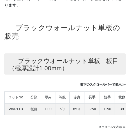
ります。
ブラックウォールナット単板の
販売
ブラックウオールナット単板 板目
（極厚設計1.00mm）
表下のスクロールバーで表示 ≫
ロットNo
分類
厚み
等級
赤身
長手
短手
枚数
WVPT1B
板目
1.00
ﾊﾞﾁ
85％
1750
1150
39
スクロールで表示 ≫