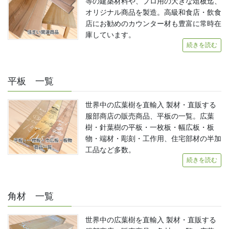
等の建築材料や、プロ用の大きな俎板迄、
オリジナル商品を製造。高級和食店・飲食
店にお勧めのカウンター材も豊富に常時在
庫しています。
続きを読む
平板 一覧
世界中の広葉樹を直輸入 製材・直販する
服部商店の販売商品、平板の一覧。広葉
樹・針葉樹の平板・一枚板・幅広板・板
物・端材・彫刻・工作用、住宅部材の半加
工品など多数。
続きを読む
角材 一覧
世界中の広葉樹を直輸入 製材・直販する