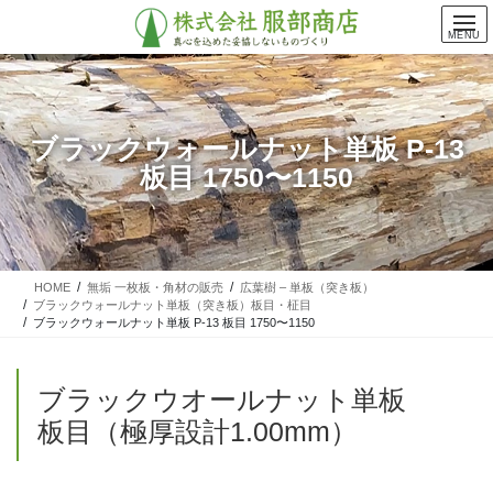
コ
ナ
ン
ビ
MENU
テ
ゲ
ン
ー
ツ
シ
に
ョ
ブラックウォールナット単板 P-13
移
ン
板目 1750〜1150
動
に
移
動
HOME
無垢 一枚板・角材の販売
広葉樹 – 単板（突き板）
ブラックウォールナット単板（突き板）板目・柾目
ブラックウォールナット単板 P-13 板目 1750〜1150
ブラックウオールナット単板
板目（極厚設計1.00mm）