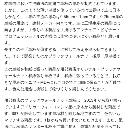
本国内において消防法の問題で単板の厚みが制約されています。
しかし、このような薄い単板を使っているのは世界中で主に日本
しかなく、世界の主流の厚みは0.55mm～1mmです。0.25mm厚の
単板の用途は、建材メーカー向きです。主に工場生産の商品には
向きますが、手作りの木製品を手掛けるアマチュア・ビギナー・
プロフェッショナルの皆様には非常に使いにくい商品だと思いま
す。
長年この件「単板が薄すぎる」に対して考えを巡らせてきまし
た。そして開発したのがブラックウォールナット極厚・厚単板で
す。
この単板を和紙に張った商品が服部商店オリジナル・ブラックウ
ォールナット和紙張り単板です。和紙に張っていることで、お好
きな厚みのベニヤ・MDFにもご自身でご自由に張ることが可能で
す。色んな用途に挑戦して物づくりを楽しんでください。
服部商店のブラックウォールナット単板は、2013年から取り扱っ
ていますアメリカ・ウィスコンシン産の原木から製材した商品で
す。弊社が販売しています無垢材と同じ産地ですので、色合いも
マッチする商品です。1枚からお買い求めいただけます。また、配
送には極厚のダンボール板を二重に巻き、厳重な配慮を行ってお