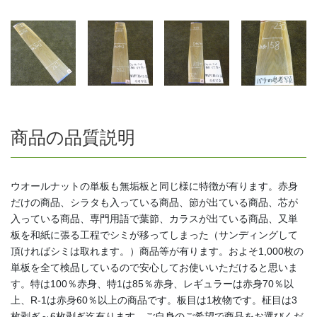
商品の品質説明
ウオールナットの単板も無垢板と同じ様に特徴が有ります。赤身
だけの商品、シラタも入っている商品、節が出ている商品、芯が
入っている商品、専門用語で葉節、カラスが出ている商品、又単
板を和紙に張る工程でシミが移ってしまった（サンディングして
頂ければシミは取れます。）商品等が有ります。およそ1,000枚の
単板を全て検品しているので安心してお使いいただけると思いま
す。特は100％赤身、特1は85％赤身、レギュラーは赤身70％以
上、R-1は赤身60％以上の商品です。板目は1枚物です。柾目は3
枚剥ぎ～6枚剥ぎ迄有ります。ご自身のご希望で商品をお選びくだ