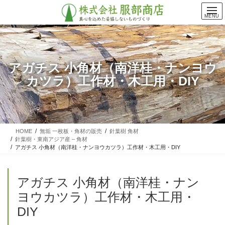
コ
ナ
ン
ビ
MENU
テ
ゲ
ン
ー
ツ
シ
に
ョ
アガチス 小角材（南洋桂・ナンヨウ
移
ン
カツラ）工作材・木工用・DIY
動
に
移
動
HOME
無垢 一枚板・角材の販売
針葉樹 角材
針葉樹・東南アジア産 – 角材
アガチス 小角材（南洋桂・ナンヨウカツラ）工作材・木工用・DIY
アガチス 小角材（南洋桂・ナン
ヨウカツラ）工作材・木工用・
DIY