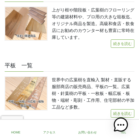
上がり框や階段板・広葉樹のフローリング
等の建築材料や、プロ用の大きな俎板迄、
オリジナル商品を製造。高級和食店・飲食
店にお勧めのカウンター材も豊富に常時在
庫しています。
続きを読む
平板 一覧
世界中の広葉樹を直輸入 製材・直販する
服部商店の販売商品、平板の一覧。広葉
樹・針葉樹の平板・一枚板・幅広板・板
物・端材・彫刻・工作用、住宅部材の半加
工品など多数。
続きを読む
HOME
アクセス
お問い合わせ
TEL
角材 一覧