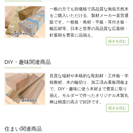
一般の方でも卸価格で高品質な無垢天然木
をご購入いただける、製材メーカー直営通
販です。一枚板・角材・平板・耳付き板・
幅広材等、日本と世界の高品質な広葉樹・
針葉樹を豊富に品揃え。
続きを読む
DIY・趣味関連商品
良質な端材や本格的な彫刻材・工作板・学
校教材、木の輪切り、加工済み看板用板ま
で。DIY・趣味に使う木材まで豊富に取り
揃え。モルダーで作ったオリジナル木製丸
棒は精度の高さで好評です。
続きを読む
住まい関連商品