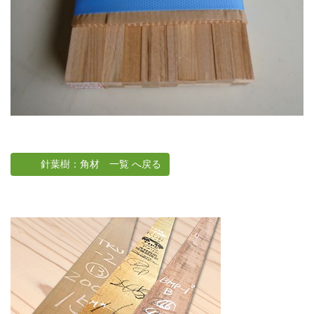
針葉樹：角材 一覧 へ戻る