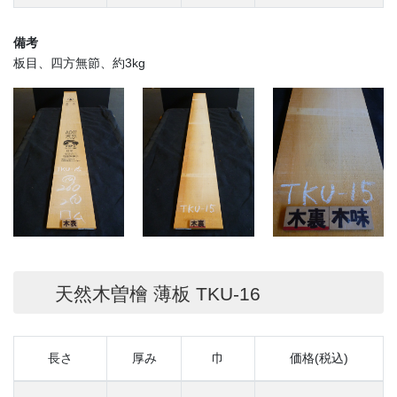
備考
板目、四方無節、約3kg
天然木曽檜 薄板 TKU-16
長さ
厚み
巾
価格(税込)