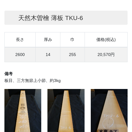
天然木曽檜 薄板 TKU-6
長さ
厚み
巾
価格(税込)
2600
14
255
20,570円
備考
板目、三方無節上小節、約3kg