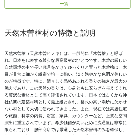
一覧
天然木曽檜材の特徴と説明
天然木曽檜（天然木曽ヒノキ）は、一般的に「木曽檜」と呼ば
れ、日本を代表する希少な最高級材のひとつです。木曽の厳しい
自然環境の中で長い歳月をかけてゆっくりと育った木曽檜は、木
目が非常に細かく緻密で均一に揃い、淡く艶やかな色調が美しい
のが特徴です。特に、清々しく品格あふれる香りの強さが最大の
魅力であり、この天然の香りは、心身ともに安らぎを与えてくれ
る贅沢な素材として高く評価されています。日本では古くから神
社仏閣の建築材料として最上級とされ、格式の高い場所に欠かせ
ない材として大切に使われてきました。また、現在では高級住宅
や旅館、料亭の内装、浴室、家具、カウンターなど、上質な空間
演出に重宝されています。希少価値が高いために流通量は非常に
限られており、服部商店では厳選した天然木曽檜のみを確保し、