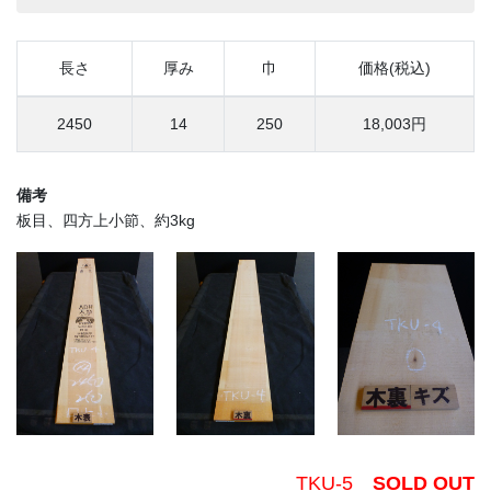
長さ
厚み
巾
価格(税込)
2450
14
250
18,003円
備考
板目、四方上小節、約3kg
TKU-5
SOLD OUT