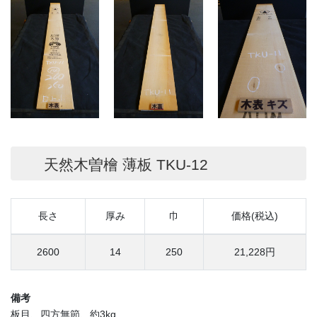
天然木曽檜 薄板 TKU-12
長さ
厚み
巾
価格(税込)
2600
14
250
21,228円
備考
板目、四方無節、約3kg