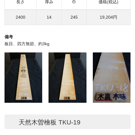
長さ
厚み
巾
価格(税込)
2400
14
245
19,204円
備考
板目、四方無節、約3kg
天然木曽檜板 TKU-19