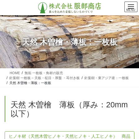
コ
ナ
ン
ビ
MENU
テ
ゲ
ン
ー
ツ
シ
に
ョ
天然 木曽檜・薄板：一枚板
移
ン
動
に
移
動
HOME
無垢 一枚板・角材の販売
針葉樹 一枚板 – 天板・柾目・厚盤 ・耳付き板
針葉樹・東アジア産：一枚板
天然 木曽檜・薄板：一枚板
天然 木曽檜 薄板（厚み：20mm
以下）
ヒノキ材（天然木曽ヒノキ・天然ヒノキ・人工ヒノキ） 商品