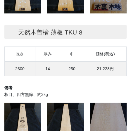
天然木曽檜 薄板 TKU-8
長さ
厚み
巾
価格(税込)
2600
14
250
21,228円
備考
板目、四方無節、約3kg