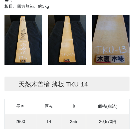
板目、四方無節、約3kg
天然木曽檜 薄板 TKU-14
長さ
厚み
巾
価格(税込)
2600
14
255
20,570円