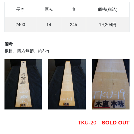
長さ
厚み
巾
価格(税込)
2400
14
245
19,204円
備考
板目、四方無節、約3kg
TKU-20
SOLD OUT