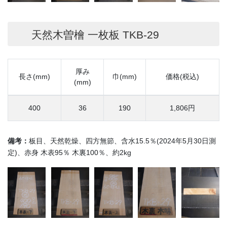
天然木曽檜 一枚板 TKB-29
厚み
長さ(mm)
巾(mm)
価格(税込)
(mm)
400
36
190
1,806円
備考：
板目、天然乾燥、四方無節、含水15.5％(2024年5月30日測
定)、赤身 木表95％ 木裏100％、約2kg