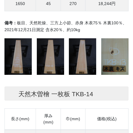
1650
45
270
18,244円
備考：
板目、天然乾燥、三方上小節、赤身 木表75％ 木裏100％、
2021年12月21日測定 含水20％、約10kg
天然木曽檜 一枚板 TKB-14
厚み
長さ(mm)
巾(mm)
価格(税込)
(mm)