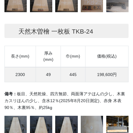
天然木曽檜 一枚板 TKB-24
厚み
長さ(mm)
巾(mm)
価格(税込)
(mm)
2300
49
445
198,600円
備考：
板目、天然乾燥、四方無節、両面薄アテほんの少し、木裏
カスリほんの少し、含水12％(2025年8月20日測定)、赤身 木表
90％、木裏95％、約25kg