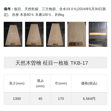
備考：
板目、天然乾燥、三方無節、含水19.0％(2024年5月30日測
定)、赤身 木表80％ 木裏100％、約8kg
天然木曽檜 柾目一枚板 TKB-17
厚み
長さ(mm)
巾(mm)
価格(税込)
(mm)
1300
45
170
6,564円