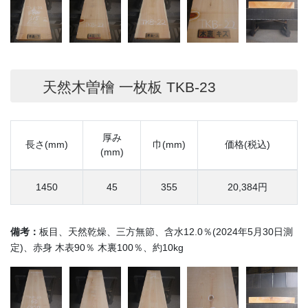
天然木曽檜 一枚板 TKB-23
厚み
長さ(mm)
巾(mm)
価格(税込)
(mm)
1450
45
355
20,384円
備考：
板目、天然乾燥、三方無節、含水12.0％(2024年5月30日測
定)、赤身 木表90％ 木裏100％、約10kg