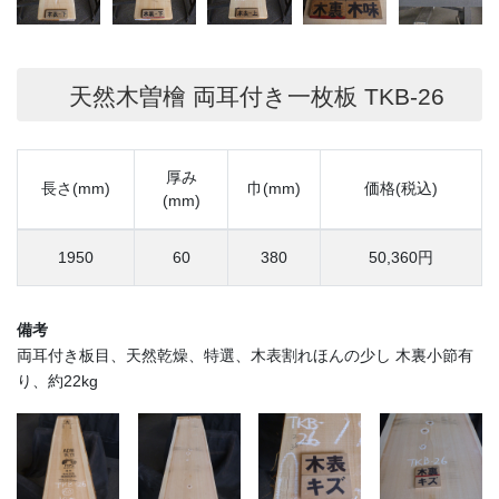
天然木曽檜 両耳付き一枚板 TKB-26
厚み
長さ(mm)
巾(mm)
価格(税込)
(mm)
1950
60
380
50,360円
備考
両耳付き板目、天然乾燥、特選、木表割れほんの少し 木裏小節有
り、約22kg