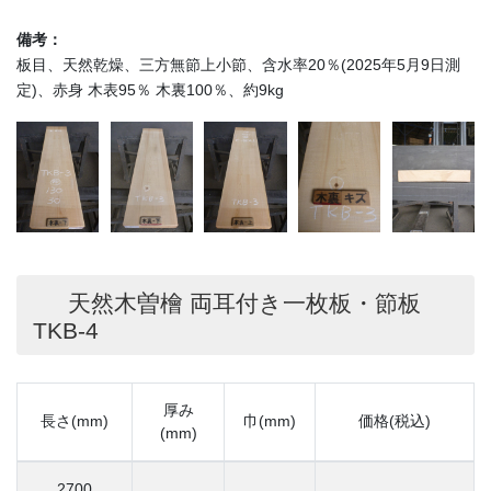
備考：
板目、天然乾燥、三方無節上小節、含水率20％(2025年5月9日測
定)、赤身 木表95％ 木裏100％、約9kg
天然木曽檜 両耳付き一枚板・節板
TKB-4
厚み
長さ(mm)
巾(mm)
価格(税込)
(mm)
2700