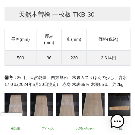
天然木曽檜 一枚板 TKB-30
厚み
長さ(mm)
巾(mm)
価格(税込)
(mm)
500
36
220
2,614円
備考：
板目、天然乾燥、四方無節、木裏カスリほんの少し、含水
17.0％(2024年5月30日測定)、赤身 木表65％ 木裏85％、約2kg
HOME
アクセス
お問い合わせ
TEL