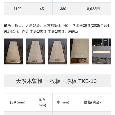
1100
45
380
18,622円
備考：
板目、天然乾燥、三方無節上小節、含水率28％(2025年5月
9日測定)、赤身 木表100％ 木裏100％、約9kg
天然木曽檜 一枚板・厚板 TKB-13
厚み
長さ(mm)
巾(mm)
価格(税込)
(mm)