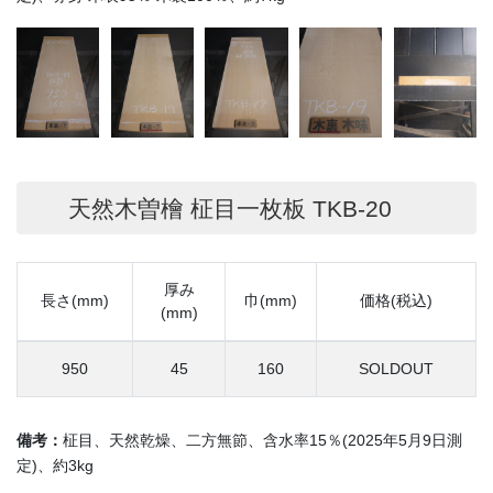
天然木曽檜 柾目一枚板 TKB-20
厚み
長さ(mm)
巾(mm)
価格(税込)
(mm)
950
45
160
SOLDOUT
備考：
柾目、天然乾燥、二方無節、含水率15％(2025年5月9日測
定)、約3kg