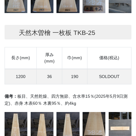
天然木曽檜 一枚板 TKB-25
厚み
長さ(mm)
巾(mm)
価格(税込)
(mm)
1200
36
190
SOLDOUT
備考：
板目、天然乾燥、四方無節、含水率15％(2025年5月9日測
定)、赤身 木表60％ 木裏95％、約4kg