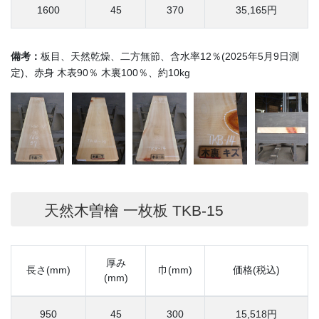
1600
45
370
35,165円
備考：
板目、天然乾燥、二方無節、含水率12％(2025年5月9日測
定)、赤身 木表90％ 木裏100％、約10kg
天然木曽檜 一枚板 TKB-15
厚み
長さ(mm)
巾(mm)
価格(税込)
(mm)
950
45
300
15,518円