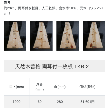
備考
約29kg、両耳付き板目、人工乾燥、含水率10％、元木口ワレ250
ミリ
天然木曽檜 両耳付一枚板 TKB-2
厚み
長さ(mm)
巾(mm)
価格(税込)
(mm)
1900
60
280
31,601円