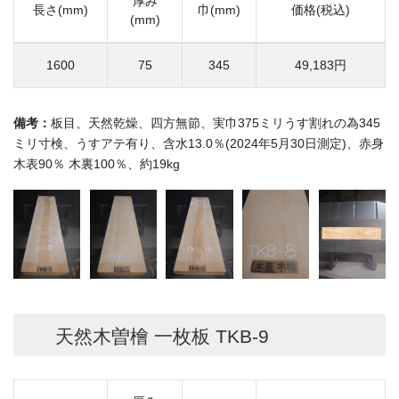
厚み
長さ(mm)
巾(mm)
価格(税込)
(mm)
1600
75
345
49,183円
備考：
板目、天然乾燥、四方無節、実巾375ミリうす割れの為345
ミリ寸検、うすアテ有り、含水13.0％(2024年5月30日測定)、赤身
木表90％ 木裏100％、約19kg
天然木曽檜 一枚板 TKB-9