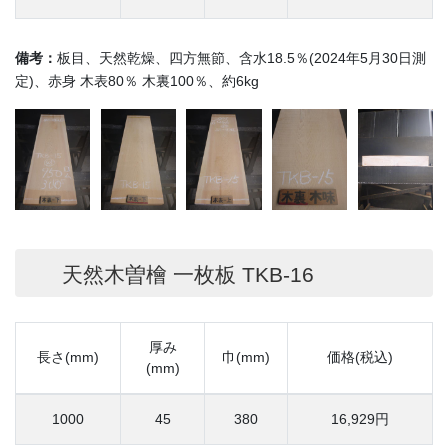
備考：
板目、天然乾燥、四方無節、含水18.5％(2024年5月30日測
定)、赤身 木表80％ 木裏100％、約6kg
天然木曽檜 一枚板 TKB-16
厚み
長さ(mm)
巾(mm)
価格(税込)
(mm)
1000
45
380
16,929円