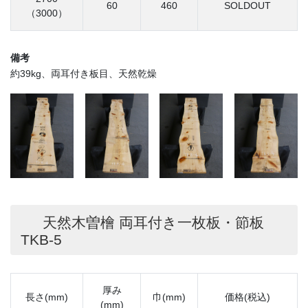
60
460
SOLDOUT
（3000）
備考
約39kg、両耳付き板目、天然乾燥
天然木曽檜 両耳付き一枚板・節板
TKB-5
厚み
長さ(mm)
巾(mm)
価格(税込)
(mm)