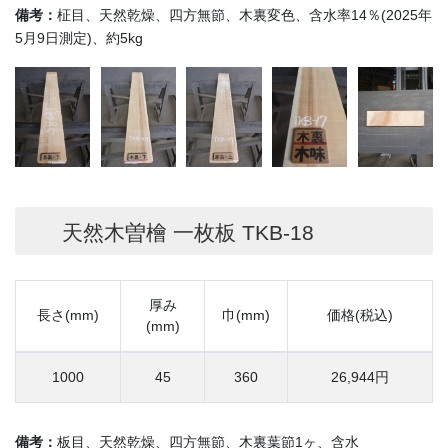
備考：
柾目、天然乾燥、四方無節、木裏変色、含水率14％(2025年
5月9日測定)、約5kg
天然木曽檜 一枚板 TKB-18
厚み
長さ(mm)
巾(mm)
価格(税込)
(mm)
1000
45
360
26,944円
備考：
板目、天然乾燥、四方無節、木裏葉節1ヶ、含水