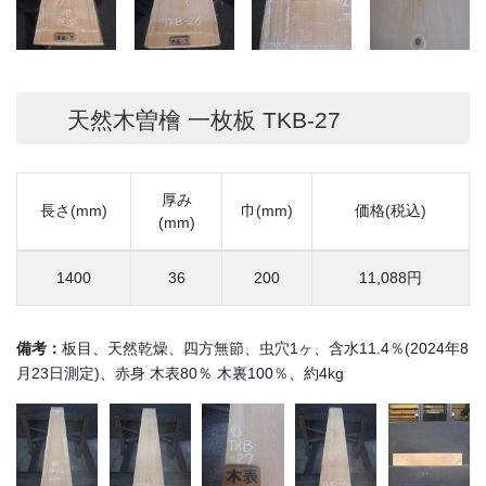
天然木曽檜 一枚板 TKB-27
厚み
長さ(mm)
巾(mm)
価格(税込)
(mm)
1400
36
200
11,088円
備考：
板目、天然乾燥、四方無節、虫穴1ヶ、含水11.4％(2024年8
月23日測定)、赤身 木表80％ 木裏100％、約4kg