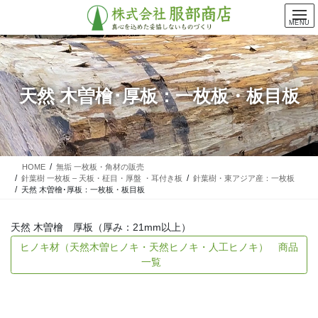
コ
ナ
ン
ビ
MENU
テ
ゲ
ン
ー
ツ
シ
に
ョ
天然 木曽檜･厚板：一枚板・板目板
移
ン
動
に
移
動
HOME
無垢 一枚板・角材の販売
針葉樹 一枚板 – 天板・柾目・厚盤 ・耳付き板
針葉樹・東アジア産：一枚板
天然 木曽檜･厚板：一枚板・板目板
天然 木曽檜 厚板（厚み：21mm以上）
ヒノキ材（天然木曽ヒノキ・天然ヒノキ・人工ヒノキ） 商品
一覧