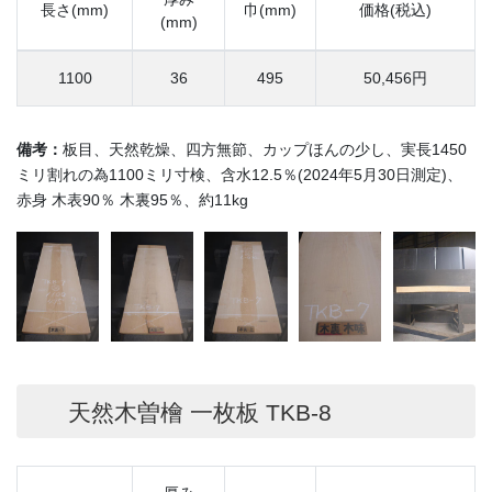
長さ(mm)
巾(mm)
価格(税込)
(mm)
1100
36
495
50,456円
備考：
板目、天然乾燥、四方無節、カップほんの少し、実長1450
ミリ割れの為1100ミリ寸検、含水12.5％(2024年5月30日測定)、
赤身 木表90％ 木裏95％、約11kg
天然木曽檜 一枚板 TKB-8