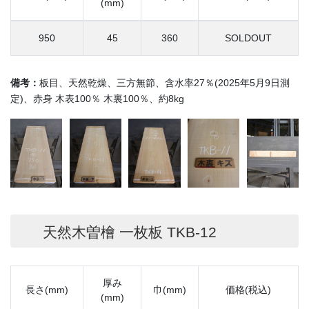
(mm)
950
45
360
SOLDOUT
備考：
板目、天然乾燥、三方無節、含水率27％(2025年5月9日測
定)、赤身 木表100％ 木裏100％、約8kg
天然木曽檜 一枚板 TKB-12
厚み
長さ(mm)
巾(mm)
価格(税込)
(mm)