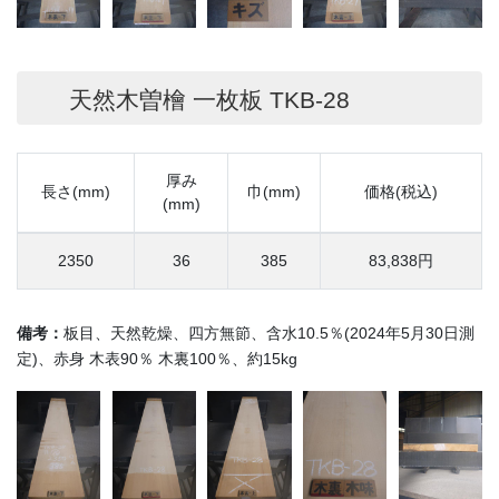
天然木曽檜 一枚板 TKB-28
厚み
長さ(mm)
巾(mm)
価格(税込)
(mm)
2350
36
385
83,838円
備考：
板目、天然乾燥、四方無節、含水10.5％(2024年5月30日測
定)、赤身 木表90％ 木裏100％、約15kg