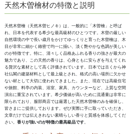
天然木曽檜材の特徴と説明
天然木曽檜（天然木曽ヒノキ）は、一般的に「木曽檜」と呼ば
れ、日本を代表する希少な最高級材のひとつです。木曽の厳しい
自然環境の中で長い歳月をかけてゆっくりと育った木曽檜は、木
目が非常に細かく緻密で均一に揃い、淡く艶やかな色調が美しい
のが特徴です。特に、清々しく品格あふれる香りの強さが最大の
魅力であり、この天然の香りは、心身ともに安らぎを与えてくれ
る贅沢な素材として高く評価されています。日本では古くから神
社仏閣の建築材料として最上級とされ、格式の高い場所に欠かせ
ない材として大切に使われてきました。また、現在では高級住宅
や旅館、料亭の内装、浴室、家具、カウンターなど、上質な空間
演出に重宝されています。希少価値が高いために流通量は非常に
限られており、服部商店では厳選した天然木曽檜のみを確保し、
皆さまにご提供しております。ぜひ実際に手に取っていただき、
文章だけでは伝えきれない素晴らしい香りと質感を体感してくだ
さい。
香りが強いのが特徴の最高級品です
。