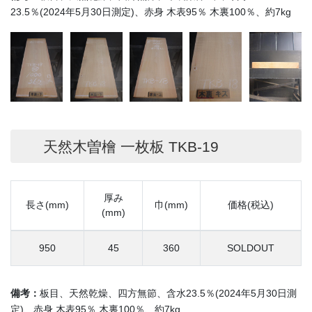
23.5％(2024年5月30日測定)、赤身 木表95％ 木裏100％、約7kg
天然木曽檜 一枚板 TKB-19
厚み
長さ(mm)
巾(mm)
価格(税込)
(mm)
950
45
360
SOLDOUT
備考：
板目、天然乾燥、四方無節、含水23.5％(2024年5月30日測
定)、赤身 木表95％ 木裏100％、約7kg