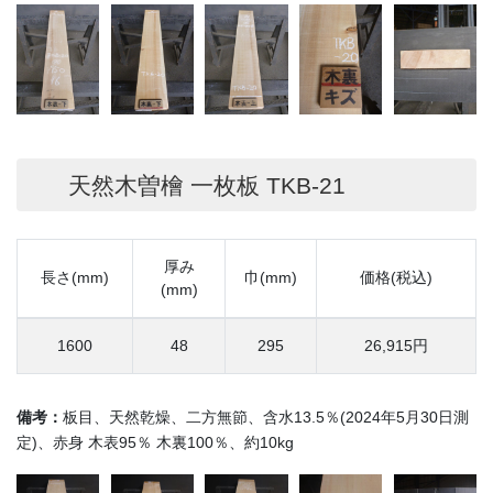
天然木曽檜 一枚板 TKB-21
厚み
長さ(mm)
巾(mm)
価格(税込)
(mm)
1600
48
295
26,915円
備考：
板目、天然乾燥、二方無節、含水13.5％(2024年5月30日測
定)、赤身 木表95％ 木裏100％、約10kg