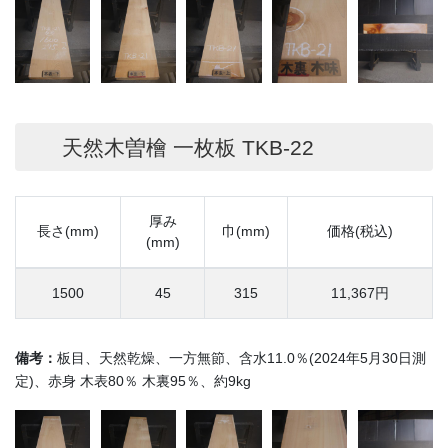
天然木曽檜 一枚板 TKB-22
厚み
長さ(mm)
巾(mm)
価格(税込)
(mm)
1500
45
315
11,367円
備考：
板目、天然乾燥、一方無節、含水11.0％(2024年5月30日測
定)、赤身 木表80％ 木裏95％、約9kg