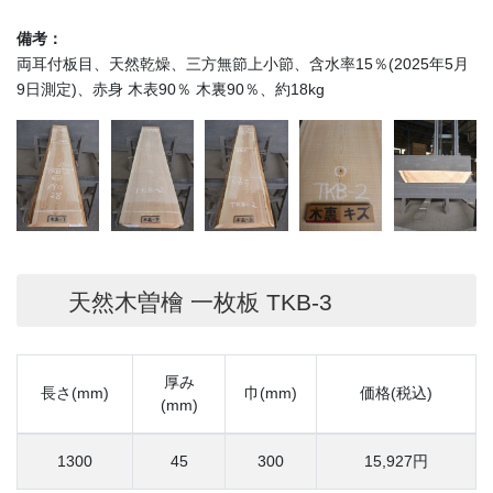
備考：
両耳付板目、天然乾燥、三方無節上小節、含水率15％(2025年5月
9日測定)、赤身 木表90％ 木裏90％、約18kg
天然木曽檜 一枚板 TKB-3
厚み
長さ(mm)
巾(mm)
価格(税込)
(mm)
1300
45
300
15,927円