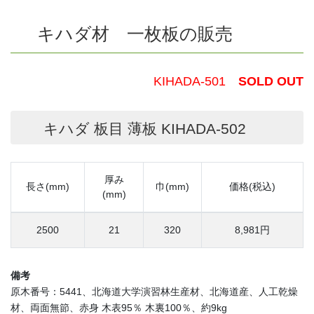
キハダ材 一枚板の販売
KIHADA-501
SOLD OUT
キハダ 板目 薄板 KIHADA-502
厚み
長さ(mm)
巾(mm)
価格(税込)
(mm)
2500
21
320
8,981円
備考
原木番号：5441、北海道大学演習林生産材、北海道産、人工乾燥
材、両面無節、赤身 木表95％ 木裏100％、約9kg