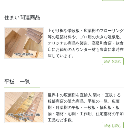
住まい関連商品
上がり框や階段板・広葉樹のフローリング
等の建築材料や、プロ用の大きな俎板迄、
オリジナル商品を製造。高級和食店・飲食
店にお勧めのカウンター材も豊富に常時在
庫しています。
続きを読む
平板 一覧
世界中の広葉樹を直輸入 製材・直販する
服部商店の販売商品、平板の一覧。広葉
樹・針葉樹の平板・一枚板・幅広板・板
物・端材・彫刻・工作用、住宅部材の半加
工品など多数。
続きを読む