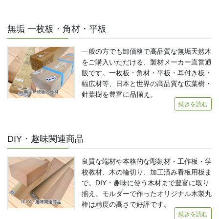
無垢 一枚板・角材・平板
一般の方でも卸価格で高品質な無垢天然木
をご購入いただける、製材メーカー直営通
販です。一枚板・角材・平板・耳付き板・
幅広材等、日本と世界の高品質な広葉樹・
針葉樹を豊富に品揃え。
続きを読む
DIY・趣味関連商品
良質な端材や本格的な彫刻材・工作板・学
校教材、木の輪切り、加工済み看板用板ま
で。DIY・趣味に使う木材まで豊富に取り
揃え。モルダーで作ったオリジナル木製丸
棒は精度の高さで好評です。
続きを読む