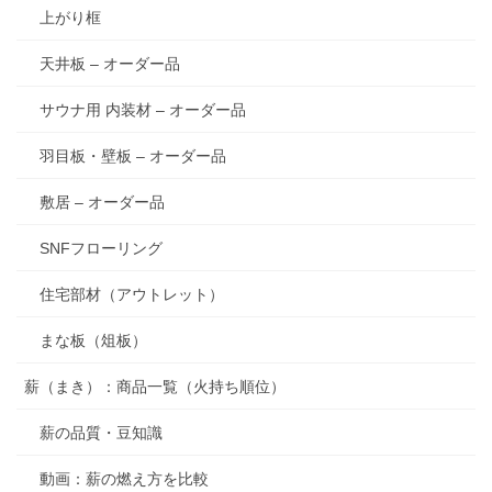
上がり框
天井板 – オーダー品
サウナ用 内装材 – オーダー品
羽目板・壁板 – オーダー品
敷居 – オーダー品
SNFフローリング
住宅部材（アウトレット）
まな板（俎板）
薪（まき）：商品一覧（火持ち順位）
薪の品質・豆知識
動画：薪の燃え方を比較