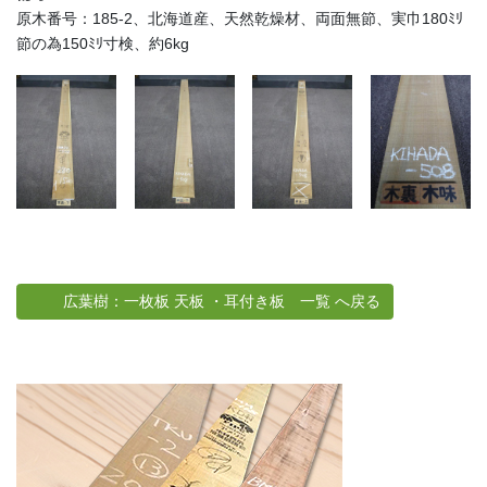
原木番号：185-2、北海道産、天然乾燥材、両面無節、実巾180ﾐﾘ
節の為150ﾐﾘ寸検、約6kg
広葉樹：一枚板 天板 ・耳付き板 一覧 へ戻る