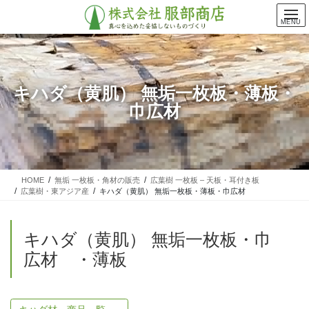
コ
ナ
ン
ビ
MENU
テ
ゲ
ン
ー
ツ
シ
に
ョ
キハダ（黄肌） 無垢一枚板・薄板・
移
ン
巾広材
動
に
移
動
HOME
無垢 一枚板・角材の販売
広葉樹 一枚板 – 天板・耳付き板
広葉樹・東アジア産
キハダ（黄肌） 無垢一枚板・薄板・巾広材
キハダ（黄肌） 無垢一枚板・巾
広材 ・薄板