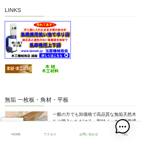
LINKS
無垢 一枚板・角材・平板
一般の方でも卸価格で高品質な無垢天然木
をご購入いただける、製材メーカー直営通
販です。一枚板・角材・平板・耳付き板・
幅広材等、日本と世界の高品質な広葉樹・
HOME
アクセス
お問い合わせ
TEL