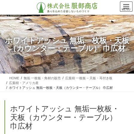
コ
ナ
ン
ビ
MENU
テ
ゲ
ン
ー
ツ
シ
に
ョ
ホワイトアッシュ 無垢一枚板・天板
移
ン
（カウンター・テーブル） 巾広材
動
に
移
動
HOME
無垢 一枚板・角材の販売
広葉樹 一枚板 – 天板・耳付き板
広葉樹・アメリカ産
ホワイトアッシュ 無垢一枚板・天板（カウンター・テーブル） 巾広材
ホワイトアッシュ 無垢一枚板・
天板（カウンター・テーブル）
巾広材