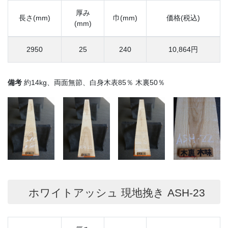
厚み
長さ(mm)
巾(mm)
価格(税込)
(mm)
2950
25
240
10,864円
備考
約14kg、両面無節、白身木表85％ 木裏50％
ホワイトアッシュ 現地挽き ASH-23