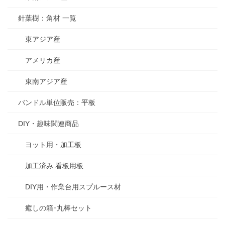
針葉樹：角材 一覧
東アジア産
アメリカ産
東南アジア産
バンドル単位販売：平板
DIY・趣味関連商品
ヨット用・加工板
加工済み 看板用板
DIY用・作業台用スプルース材
癒しの箱･丸棒セット