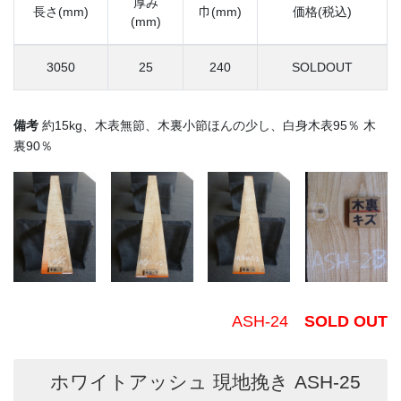
厚み
長さ(mm)
巾(mm)
価格(税込)
(mm)
3050
25
240
SOLDOUT
備考
約15kg、木表無節、木裏小節ほんの少し、白身木表95％ 木
裏90％
ASH-24
SOLD OUT
ホワイトアッシュ 現地挽き ASH-25