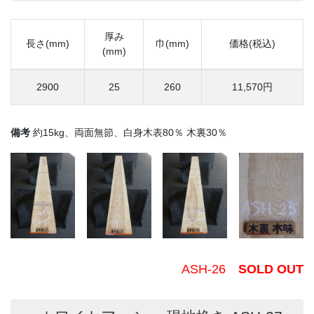
厚み
長さ(mm)
巾(mm)
価格(税込)
(mm)
2900
25
260
11,570円
備考
約15kg、両面無節、白身木表80％ 木裏30％
ASH-26
SOLD OUT