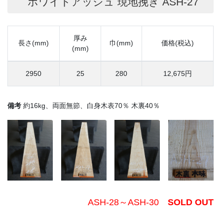
ホワイトアッシュ 現地挽き ASH-27
厚み
長さ(mm)
巾(mm)
価格(税込)
(mm)
2950
25
280
12,675円
備考
約16kg、両面無節、白身木表70％ 木裏40％
ASH-28～ASH-30
SOLD OUT