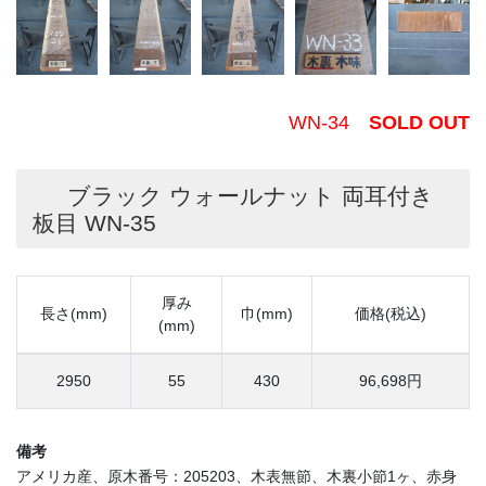
WN-34
SOLD OUT
ブラック ウォールナット 両耳付き
板目 WN-35
厚み
長さ(mm)
巾(mm)
価格(税込)
(mm)
2950
55
430
96,698円
備考
アメリカ産、原木番号：205203、木表無節、木裏小節1ヶ、赤身