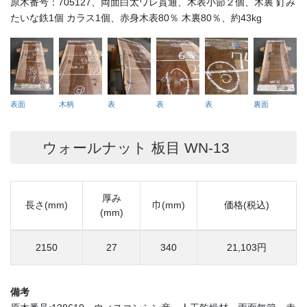
原木番号：705127、両面白太ワレ貫通、木表小節２個、木裏 釘み
たいな鉄1個 カラス1個、赤身木表80％ 木裏80％、約43kg
表面
木柄
表
表
表
裏面
ウォールナット 板目 WN-13
厚み
長さ(mm)
巾(mm)
価格(税込)
(mm)
2150
27
340
21,103円
備考