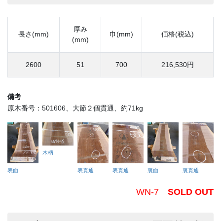
厚み
長さ(mm)
巾(mm)
価格(税込)
(mm)
2600
51
700
216,530円
備考
原木番号：501606、大節２個貫通、約71kg
木柄
表面
表貫通
表貫通
裏面
裏貫通
WN-7
SOLD OUT