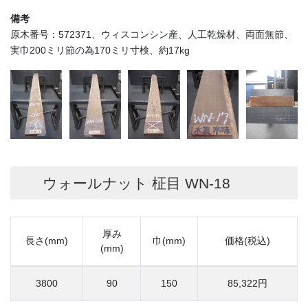
備考
原木番号：572371、ウィスコンシン産、人工乾燥材、両面無節、
実巾200ミリ節の為170ミリ寸検、約17kg
ウォールナット 柾目 WN-18
厚み
長さ(mm)
巾(mm)
価格(税込)
(mm)
3800
90
150
85,322円