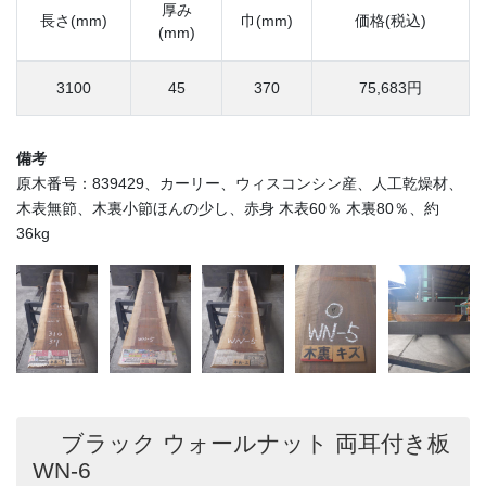
厚み
長さ(mm)
巾(mm)
価格(税込)
(mm)
3100
45
370
75,683円
備考
原木番号：839429、カーリー、ウィスコンシン産、人工乾燥材、
木表無節、木裏小節ほんの少し、赤身 木表60％ 木裏80％、約
36kg
ブラック ウォールナット 両耳付き板
WN-6