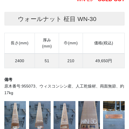
ウォールナット 柾目 WN-30
厚み
長さ(mm)
巾(mm)
価格(税込)
(mm)
2400
51
210
49,650円
備考
原木番号:955073、ウィスコンシン産、人工乾燥材、両面無節、約
17kg