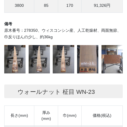
3800
85
170
91,326円
備考
原木番号：278350、ウィスコンシン産、人工乾燥材、両面無節、
巾反りほんの少し、約36kg
ウォールナット 柾目 WN-23
厚み
長さ(mm)
巾(mm)
価格(税込)
(mm)