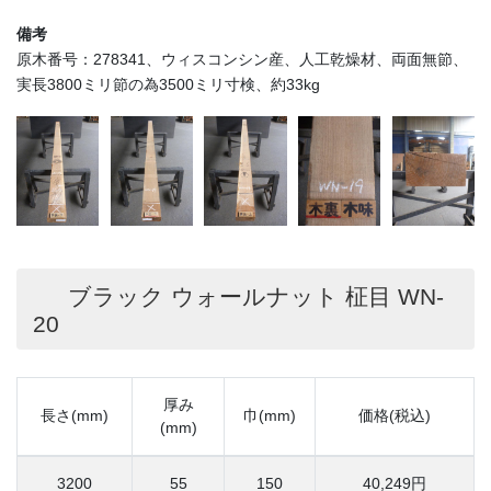
備考
原木番号：278341、ウィスコンシン産、人工乾燥材、両面無節、
実長3800ミリ節の為3500ミリ寸検、約33kg
ブラック ウォールナット 柾目 WN-
20
厚み
長さ(mm)
巾(mm)
価格(税込)
(mm)
3200
55
150
40,249円