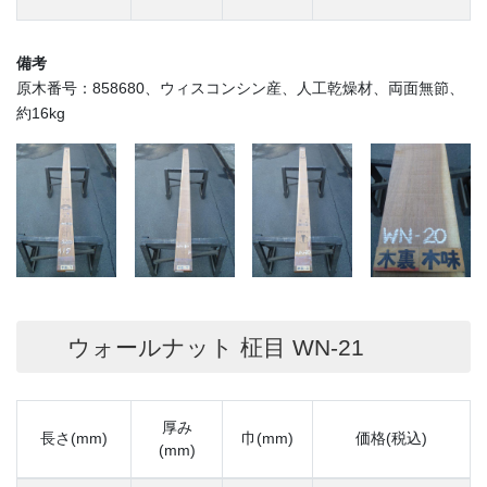
備考
原木番号：858680、ウィスコンシン産、人工乾燥材、両面無節、
約16kg
ウォールナット 柾目 WN-21
厚み
長さ(mm)
巾(mm)
価格(税込)
(mm)