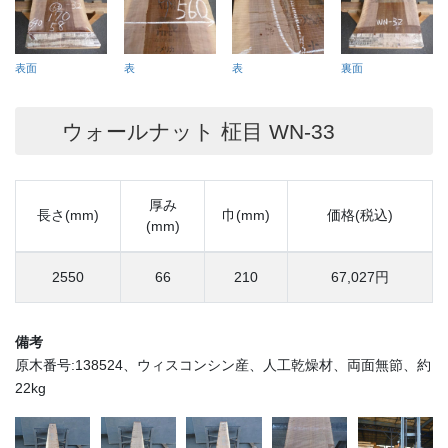
表面
表
表
裏面
ウォールナット 柾目 WN-33
厚み
長さ(mm)
巾(mm)
価格(税込)
(mm)
2550
66
210
67,027円
備考
原木番号:138524、ウィスコンシン産、人工乾燥材、両面無節、約
22kg