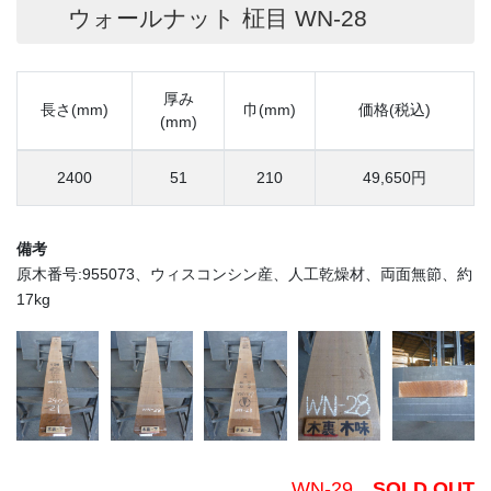
ウォールナット 柾目 WN-28
厚み
長さ(mm)
巾(mm)
価格(税込)
(mm)
2400
51
210
49,650円
備考
原木番号:955073、ウィスコンシン産、人工乾燥材、両面無節、約
17kg
WN-29
SOLD OUT