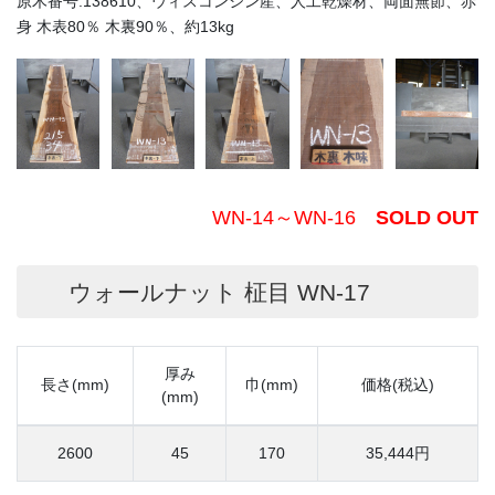
原木番号:138610、ウィスコンシン産、人工乾燥材、両面無節、赤
身 木表80％ 木裏90％、約13kg
WN-14～WN-16
SOLD OUT
ウォールナット 柾目 WN-17
厚み
長さ(mm)
巾(mm)
価格(税込)
(mm)
2600
45
170
35,444円