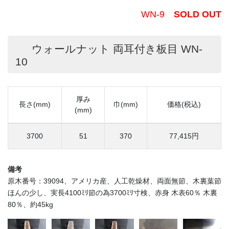
WN-9
SOLD OUT
ウォールナット 両耳付き板目 WN-
10
厚み
長さ(mm)
巾(mm)
価格(税込)
(mm)
3700
51
370
77,415円
備考
原木番号：39094、アメリカ産、人工乾燥材、両面無節、木裏葉節
ほんの少し、実長4100ﾐﾘ節の為3700ﾐﾘ寸検、赤身 木表60％ 木裏
80％、約45kg