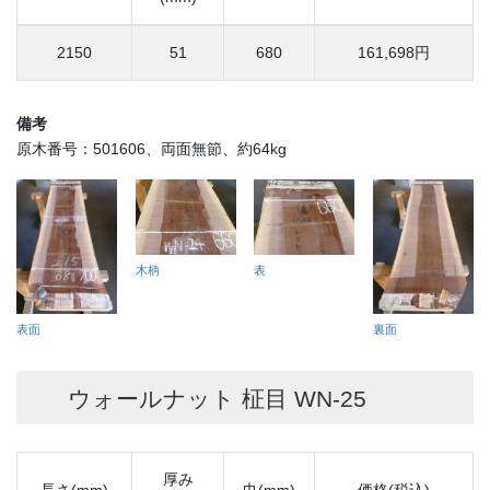
2150
51
680
161,698円
備考
原木番号：501606、両面無節、約64kg
木柄
表
表面
裏面
ウォールナット 柾目 WN-25
厚み
長さ(mm)
巾(mm)
価格(税込)