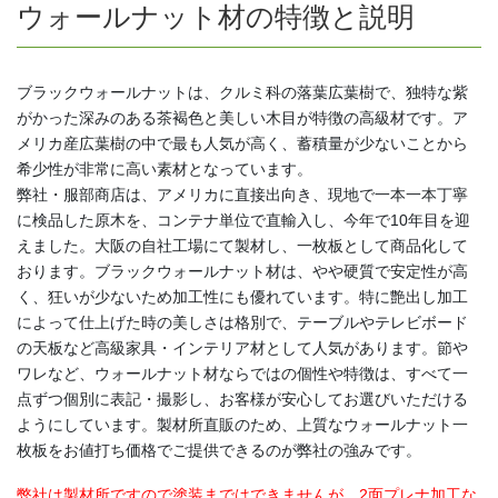
ウォールナット材の特徴と説明
ブラックウォールナットは、クルミ科の落葉広葉樹で、独特な紫
がかった深みのある茶褐色と美しい木目が特徴の高級材です。ア
メリカ産広葉樹の中で最も人気が高く、蓄積量が少ないことから
希少性が非常に高い素材となっています。
弊社・服部商店は、アメリカに直接出向き、現地で一本一本丁寧
に検品した原木を、コンテナ単位で直輸入し、今年で10年目を迎
えました。大阪の自社工場にて製材し、一枚板として商品化して
おります。ブラックウォールナット材は、やや硬質で安定性が高
く、狂いが少ないため加工性にも優れています。特に艶出し加工
によって仕上げた時の美しさは格別で、テーブルやテレビボード
の天板など高級家具・インテリア材として人気があります。節や
ワレなど、ウォールナット材ならではの個性や特徴は、すべて一
点ずつ個別に表記・撮影し、お客様が安心してお選びいただける
ようにしています。製材所直販のため、上質なウォールナット一
枚板をお値打ち価格でご提供できるのが弊社の強みです。
弊社は製材所ですので塗装まではできませんが、2面プレナ加工な