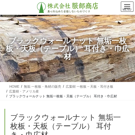
コ
ナ
ン
ビ
MENU
テ
ゲ
ン
ー
ツ
シ
に
ョ
ブラックウォールナット 無垢一枚
移
ン
板・天板（テーブル） 耳付き・巾広
動
に
移
材
動
HOME
無垢 一枚板・角材の販売
広葉樹 一枚板 – 天板・耳付き板
広葉樹・アメリカ産
ブラックウォールナット 無垢一枚板・天板（テーブル） 耳付き・巾広材
ブラックウォールナット 無垢一
枚板・天板（テーブル） 耳付
き・巾広材