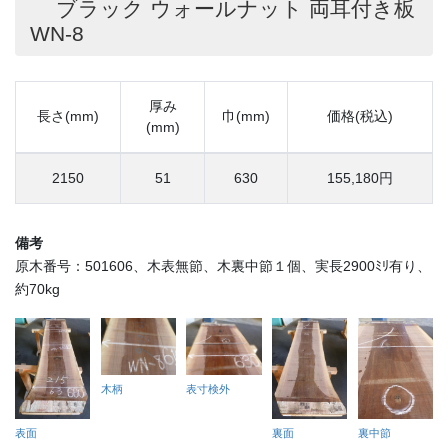
ブラック ウォールナット 両耳付き板
WN-8
厚み
長さ(mm)
巾(mm)
価格(税込)
(mm)
2150
51
630
155,180円
備考
原木番号：501606、木表無節、木裏中節１個、実長2900ﾐﾘ有り、
約70kg
木柄
表寸検外
表面
裏面
裏中節