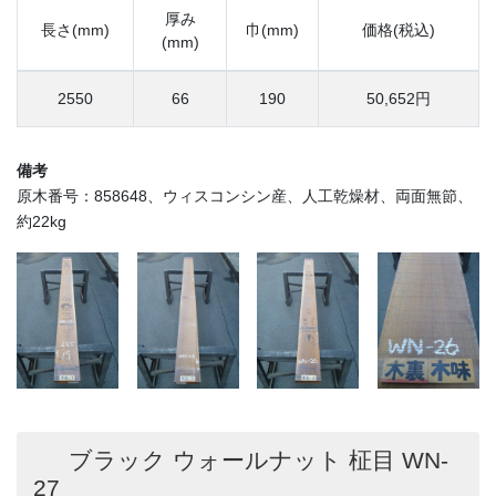
厚み
長さ(mm)
巾(mm)
価格(税込)
(mm)
2550
66
190
50,652円
備考
原木番号：858648、ウィスコンシン産、人工乾燥材、両面無節、
約22kg
ブラック ウォールナット 柾目 WN-
27