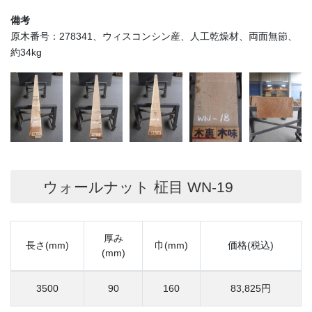
備考
原木番号：278341、ウィスコンシン産、人工乾燥材、両面無節、
約34kg
ウォールナット 柾目 WN-19
厚み
長さ(mm)
巾(mm)
価格(税込)
(mm)
3500
90
160
83,825円