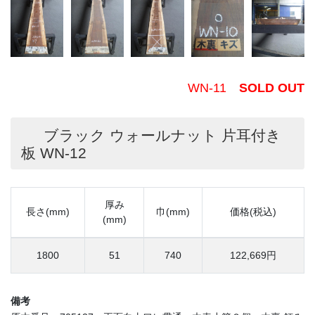
WN-11
SOLD OUT
ブラック ウォールナット 片耳付き
板 WN-12
厚み
長さ(mm)
巾(mm)
価格(税込)
(mm)
1800
51
740
122,669円
備考