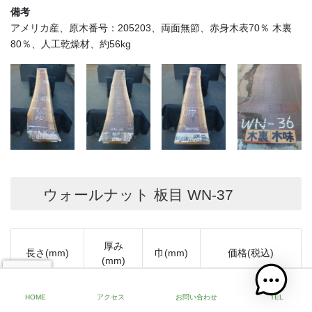
備考
アメリカ産、原木番号：205203、両面無節、赤身木表70％ 木裏
80％、人工乾燥材、約56kg
ウォールナット 板目 WN-37
厚み
長さ(mm)
巾(mm)
価格(税込)
(mm)
2300
40
300
49,183円
HOME
アクセス
お問い合わせ
TEL