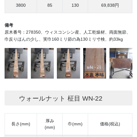
3800
85
130
69,838円
備考
原木番号：278350、ウィスコンシン産、人工乾燥材、両面無節、
巾反りほんの少し、実巾160ミリ節の為130ミリ寸検、約33kg
ウォールナット 柾目 WN-22
厚み
長さ(mm)
巾(mm)
価格(税込)
(mm)