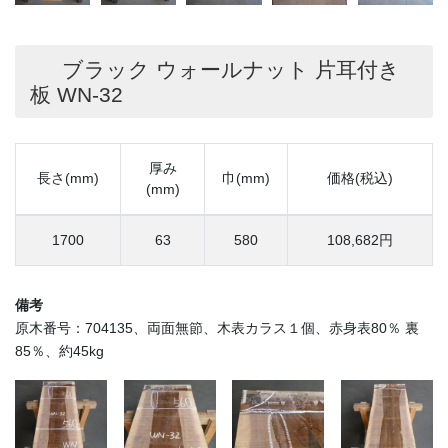
ブラック ウォールナット 片耳付き
板 WN-32
厚み
長さ(mm)
巾(mm)
価格(税込)
(mm)
1700
63
580
108,682円
備考
原木番号：704135、両面無節、木表カラス１個、赤身表80％ 裏
85％、約45kg