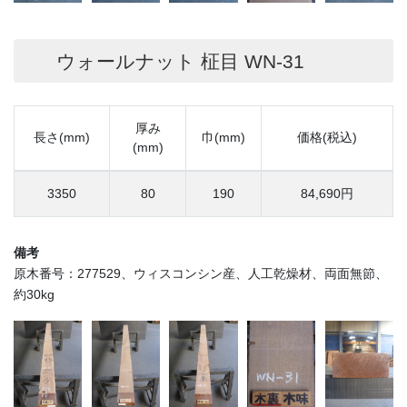
ウォールナット 柾目 WN-31
厚み
長さ(mm)
巾(mm)
価格(税込)
(mm)
3350
80
190
84,690円
備考
原木番号：277529、ウィスコンシン産、人工乾燥材、両面無節、
約30kg