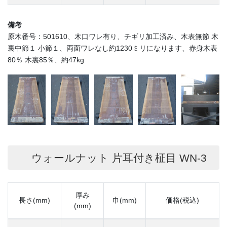
備考
原木番号：501610、木口ワレ有り、チギリ加工済み、木表無節 木
裏中節１ 小節１、両面ワレなし約1230ミリになります、赤身木表
80％ 木裏85％、約47kg
ウォールナット 片耳付き柾目 WN-3
厚み
長さ(mm)
巾(mm)
価格(税込)
(mm)