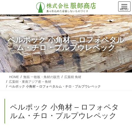
コ
ナ
ン
ビ
MENU
テ
ゲ
ン
ー
ツ
シ
に
ョ
ペルポック 小角材 – ロフォペタル
移
ン
ム・チロ・プルプウレペック
動
に
移
動
HOME
無垢 一枚板・角材の販売
広葉樹 角材
広葉樹・東南アジア産 – 角材
ペルポック 小角材 – ロフォペタルム・チロ・プルプウレペック
ペルポック 小角材 – ロフォペタ
ルム・チロ・プルプウレペック