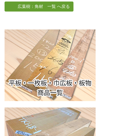
広葉樹：角材 一覧 へ戻る