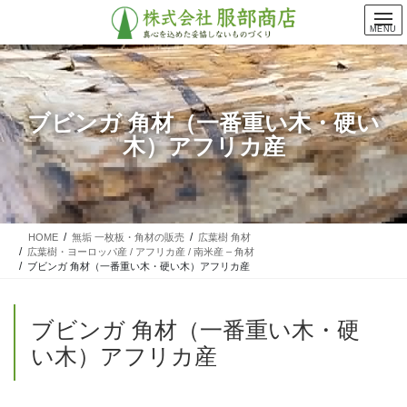
コ
ナ
ン
ビ
MENU
テ
ゲ
ン
ー
ツ
シ
に
ョ
ブビンガ 角材（一番重い木・硬い
移
ン
木）アフリカ産
動
に
移
動
HOME
無垢 一枚板・角材の販売
広葉樹 角材
広葉樹・ヨーロッパ産 / アフリカ産 / 南米産 – 角材
ブビンガ 角材（一番重い木・硬い木）アフリカ産
ブビンガ 角材（一番重い木・硬
い木）アフリカ産