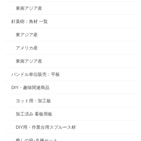
東南アジア産
針葉樹：角材 一覧
東アジア産
アメリカ産
東南アジア産
バンドル単位販売：平板
DIY・趣味関連商品
ヨット用・加工板
加工済み 看板用板
DIY用・作業台用スプルース材
癒しの箱･丸棒セット