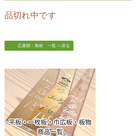
品切れ中です
広葉樹：角材 一覧 へ戻る