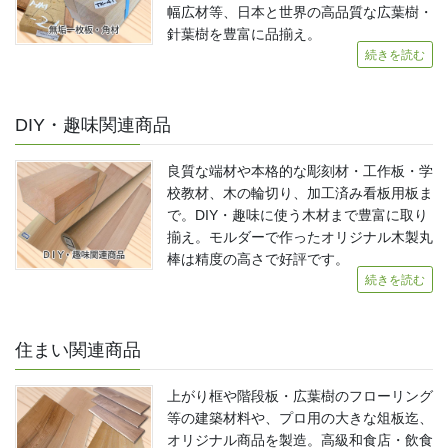
幅広材等、日本と世界の高品質な広葉樹・
針葉樹を豊富に品揃え。
続きを読む
DIY・趣味関連商品
良質な端材や本格的な彫刻材・工作板・学
校教材、木の輪切り、加工済み看板用板ま
で。DIY・趣味に使う木材まで豊富に取り
揃え。モルダーで作ったオリジナル木製丸
棒は精度の高さで好評です。
続きを読む
住まい関連商品
上がり框や階段板・広葉樹のフローリング
等の建築材料や、プロ用の大きな俎板迄、
オリジナル商品を製造。高級和食店・飲食