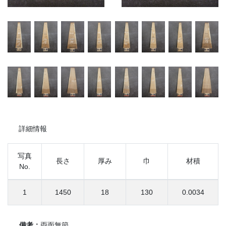
詳細情報
写真
長さ
厚み
巾
材積
No.
1
1450
18
130
0.0034
備考：
両面無節