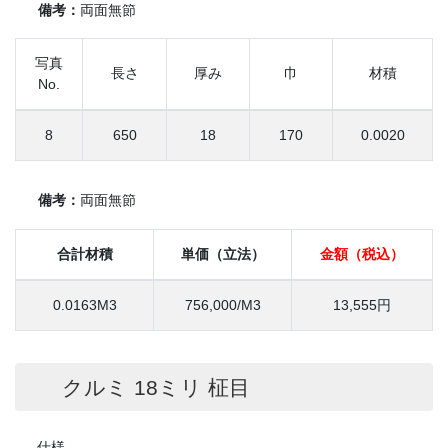
備考：
両面無節
写真
長さ
厚み
巾
材積
No.
8
650
18
170
0.0020
備考：
両面無節
合計材積
単価（立法）
金額（税込）
0.0163M3
756,000/M3
13,555円
クルミ 18ミリ 柾目
仕様