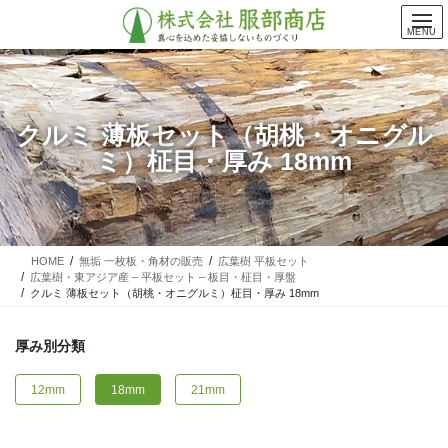
コ
ナ
ン
ビ
MENU
テ
ゲ
ン
ー
ツ
シ
に
ョ
クルミ 薄板セット（胡桃・オニグル
移
ン
ミ）柾目・厚み 18mm
動
に
移
動
HOME
無垢 一枚板・角材の販売
広葉樹 平板セット
広葉樹・東アジア産 – 平板セット – 板目・柾目・厚盤
クルミ 薄板セット（胡桃・オニグルミ）柾目・厚み 18mm
厚み別分類
12mm
18mm
21mm