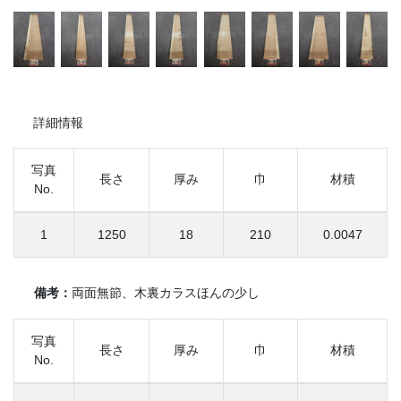
詳細情報
写真
長さ
厚み
巾
材積
No.
1
1250
18
210
0.0047
備考：
両面無節、木裏カラスほんの少し
写真
長さ
厚み
巾
材積
No.