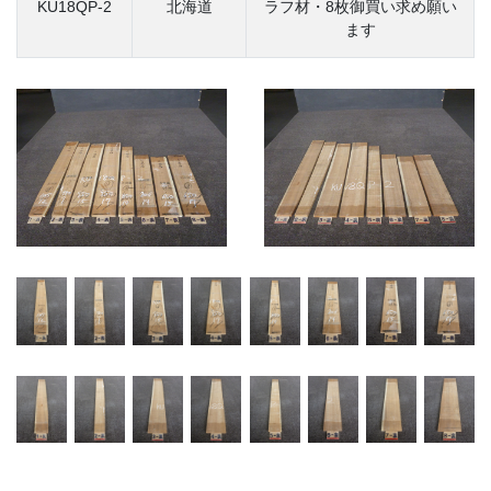
KU18QP-2
北海道
ラフ材・8枚御買い求め願い
ます