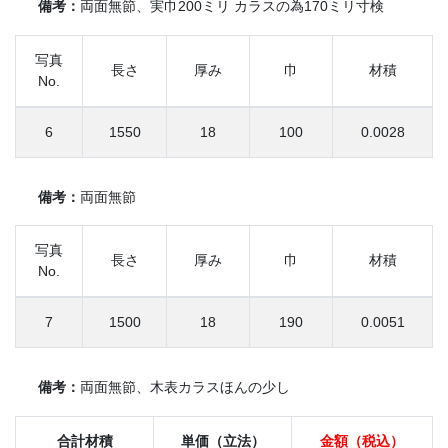
備考：
両面無節、実巾200ミリ カラスの為170ミリ寸検
写真
長さ
厚み
巾
材積
No.
6
1550
18
100
0.0028
備考：
両面無節
写真
長さ
厚み
巾
材積
No.
7
1500
18
190
0.0051
備考：
両面無節、木表カラスほんの少し
合計材積
単価（立法）
金額（税込）