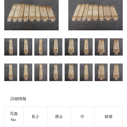
詳細情報
写真
長さ
厚み
巾
材積
No.