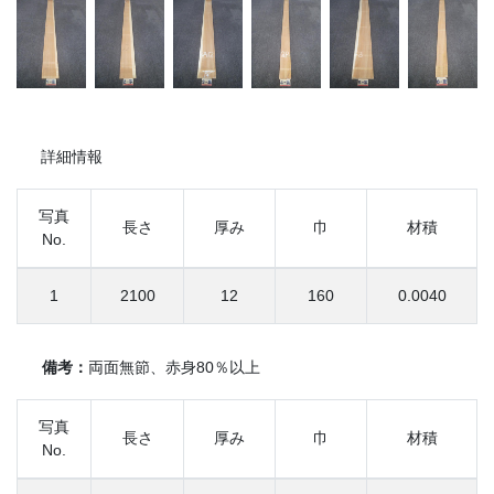
詳細情報
写真
長さ
厚み
巾
材積
No.
1
2100
12
160
0.0040
備考：
両面無節、赤身80％以上
写真
長さ
厚み
巾
材積
No.