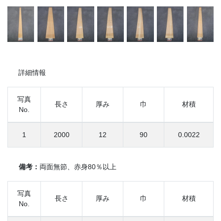
詳細情報
写真
長さ
厚み
巾
材積
No.
1
2000
12
90
0.0022
備考：
両面無節、赤身80％以上
写真
長さ
厚み
巾
材積
No.