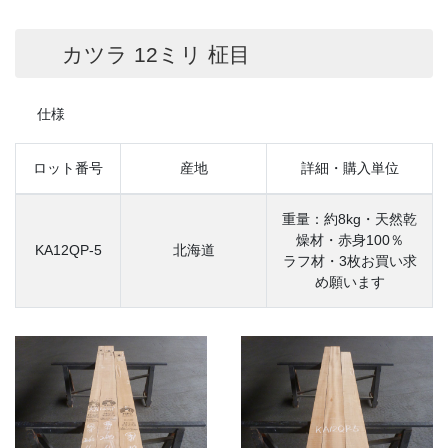
カツラ 12ミリ 柾目
仕様
ロット番号
産地
詳細・購入単位
重量：約8kg・天然乾
燥材・赤身100％
KA12QP-5
北海道
ラフ材・3枚お買い求
め願います