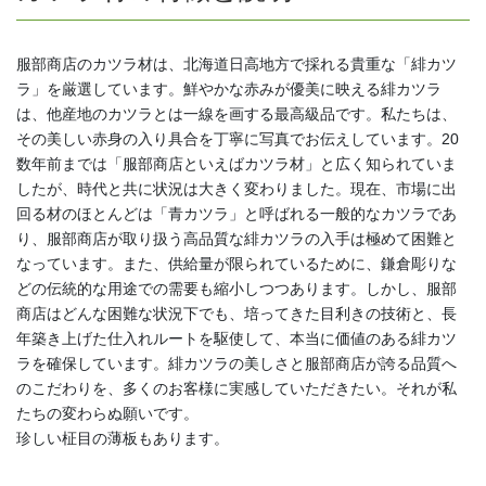
服部商店のカツラ材は、北海道日高地方で採れる貴重な「緋カツ
ラ」を厳選しています。鮮やかな赤みが優美に映える緋カツラ
は、他産地のカツラとは一線を画する最高級品です。私たちは、
その美しい赤身の入り具合を丁寧に写真でお伝えしています。20
数年前までは「服部商店といえばカツラ材」と広く知られていま
したが、時代と共に状況は大きく変わりました。現在、市場に出
回る材のほとんどは「青カツラ」と呼ばれる一般的なカツラであ
り、服部商店が取り扱う高品質な緋カツラの入手は極めて困難と
なっています。また、供給量が限られているために、鎌倉彫りな
どの伝統的な用途での需要も縮小しつつあります。しかし、服部
商店はどんな困難な状況下でも、培ってきた目利きの技術と、長
年築き上げた仕入れルートを駆使して、本当に価値のある緋カツ
ラを確保しています。緋カツラの美しさと服部商店が誇る品質へ
のこだわりを、多くのお客様に実感していただきたい。それが私
たちの変わらぬ願いです。
珍しい柾目の薄板もあります。