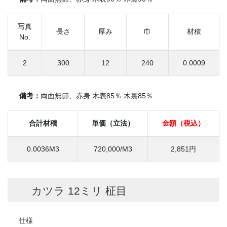
写真
長さ
厚み
巾
材積
No.
2
300
12
240
0.0009
備考：
両面無節、赤身 木表85％ 木裏85％
合計材積
単価（立法）
金額（税込）
0.0036M3
720,000/M3
2,851円
カツラ 12ミリ 柾目
仕様