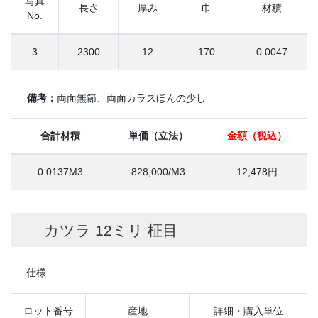
写真
長さ
厚み
巾
材積
No.
3
2300
12
170
0.0047
備考：
両面無節、両面カラスほんの少し
合計材積
単価（立法）
金額（税込）
0.0137M3
828,000/M3
12,478円
カツラ 12ミリ 柾目
仕様
ロット番号
産地
詳細・購入単位