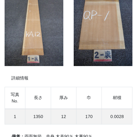
詳細情報
写真
長さ
厚み
巾
材積
No.
1
1350
12
170
0.0028
備考：
両面無節、赤身 木表90％ 木裏90％