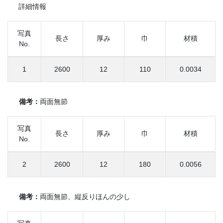
詳細情報
写真
長さ
厚み
巾
材積
No.
1
2600
12
110
0.0034
備考：
両面無節
写真
長さ
厚み
巾
材積
No.
2
2600
12
180
0.0056
備考：
両面無節、縦反りほんの少し