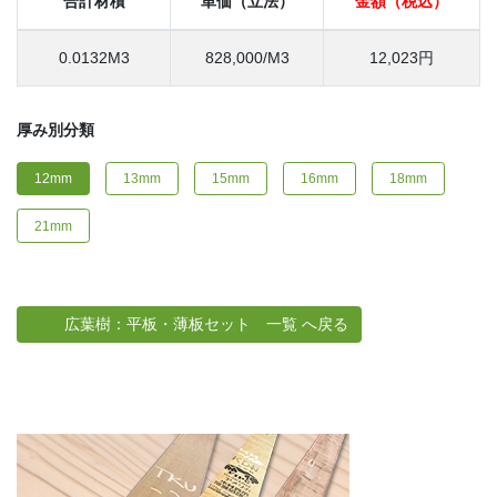
合計材積
単価（立法）
金額（税込）
0.0132M3
828,000/M3
12,023円
厚み別分類
12mm
13mm
15mm
16mm
18mm
21mm
広葉樹：平板・薄板セット 一覧 へ戻る