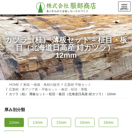
コ
ナ
ン
ビ
MENU
テ
ゲ
ン
ー
ツ
シ
に
ョ
カツラ（桂） 薄板セット – 柾目・板
移
ン
目（北海道日高産 緋カツラ）-
動
に
移
12mm
動
HOME
無垢 一枚板・角材の販売
広葉樹 平板セット
広葉樹・東アジア産 – 平板セット – 板目・柾目・厚盤
カツラ（桂） 薄板セット – 柾目・板目（北海道日高産 緋カツラ）- 12mm
厚み別分類
12mm
13mm
15mm
16mm
18mm