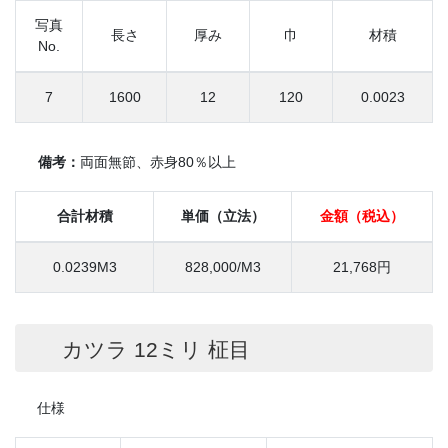
写真
長さ
厚み
巾
材積
No.
7
1600
12
120
0.0023
備考：
両面無節、赤身80％以上
合計材積
単価（立法）
金額（税込）
0.0239M3
828,000/M3
21,768円
カツラ 12ミリ 柾目
仕様