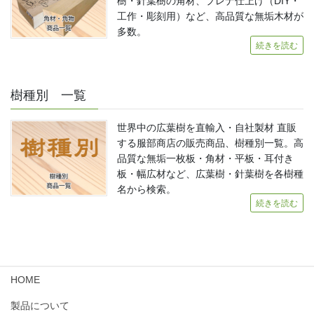
樹・針葉樹の角材、プレナ仕上げ（DIY・
工作・彫刻用）など、高品質な無垢木材が
多数。
続きを読む
樹種別 一覧
世界中の広葉樹を直輸入・自社製材 直販
する服部商店の販売商品、樹種別一覧。高
品質な無垢一枚板・角材・平板・耳付き
板・幅広材など、広葉樹・針葉樹を各樹種
名から検索。
続きを読む
HOME
製品について