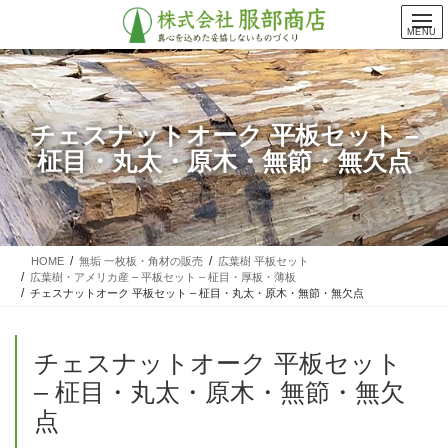
コ
ナ
ン
ビ
MENU
テ
ゲ
ン
ー
ツ
シ
に
ョ
チェスナットオーク 平板セット –
移
ン
柾目・丸太・原木・無節・無欠点
動
に
移
動
HOME
無垢 一枚板・角材の販売
広葉樹 平板セット
広葉樹・アメリカ産 – 平板セット – 柾目・厚板・薄板
チェスナットオーク 平板セット – 柾目・丸太・原木・無節・無欠点
チェスナットオーク 平板セット
– 柾目・丸太・原木・無節・無欠
点