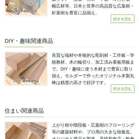
幅広材等、日本と世界の高品質な広葉樹・
針葉樹を豊富に品揃え。
続きを読む
DIY・趣味関連商品
良質な端材や本格的な彫刻材・工作板・学
校教材、木の輪切り、加工済み看板用板ま
で。DIY・趣味に使う木材まで豊富に取り
揃え。モルダーで作ったオリジナル木製丸
棒は精度の高さで好評です。
続きを読む
住まい関連商品
上がり框や階段板・広葉樹のフローリング
等の建築材料や、プロ用の大きな俎板迄、
オリジナル商品を製造。高級和食店・飲食