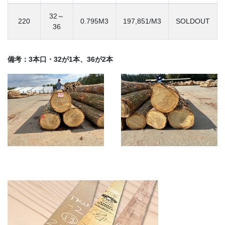
32～
220
0.795M3
197,851/M3
SOLDOUT
36
備考：3本口・32が1本、36が2本