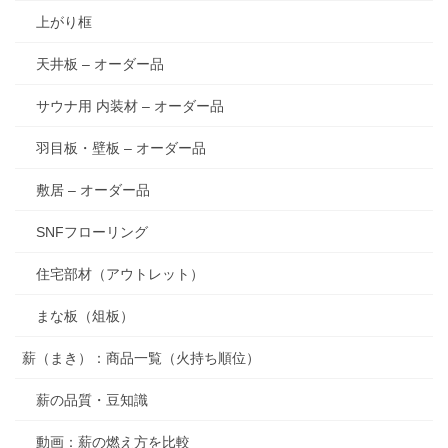
上がり框
天井板 – オーダー品
サウナ用 内装材 – オーダー品
羽目板・壁板 – オーダー品
敷居 – オーダー品
SNFフローリング
住宅部材（アウトレット）
まな板（俎板）
薪（まき）：商品一覧（火持ち順位）
薪の品質・豆知識
動画：薪の燃え方を比較