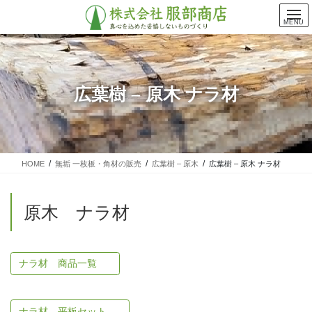
コ
ナ
ン
ビ
MENU
テ
ゲ
ン
ー
ツ
シ
に
ョ
広葉樹 – 原木 ナラ材
移
ン
動
に
移
動
HOME
無垢 一枚板・角材の販売
広葉樹 – 原木
広葉樹 – 原木 ナラ材
原木 ナラ材
ナラ材 商品一覧
ナラ材 平板セット