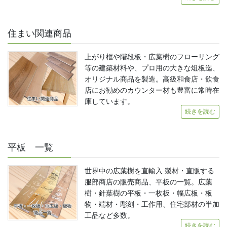
住まい関連商品
上がり框や階段板・広葉樹のフローリング
等の建築材料や、プロ用の大きな俎板迄、
オリジナル商品を製造。高級和食店・飲食
店にお勧めのカウンター材も豊富に常時在
庫しています。
続きを読む
平板 一覧
世界中の広葉樹を直輸入 製材・直販する
服部商店の販売商品、平板の一覧。広葉
樹・針葉樹の平板・一枚板・幅広板・板
物・端材・彫刻・工作用、住宅部材の半加
工品など多数。
続きを読む