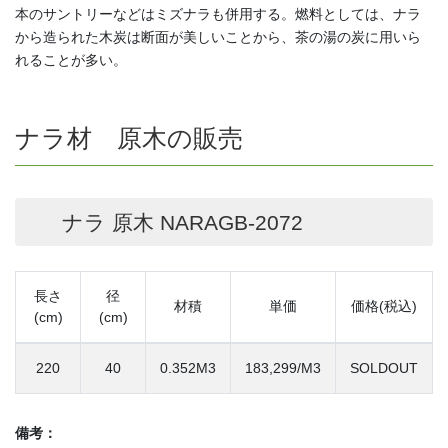
本のサントリーなどはミズナラも併用する。燃料としては、ナラ
から造られた木炭は断面が美しいことから、茶の湯の炭に用いら
れることが多い。
ナラ材 原木の販売
ナラ 原木 NARAGB-2072
長さ
径
材積
単価
価格(税込)
(cm)
(cm)
220
40
0.352M3
183,299/M3
SOLDOUT
備考：