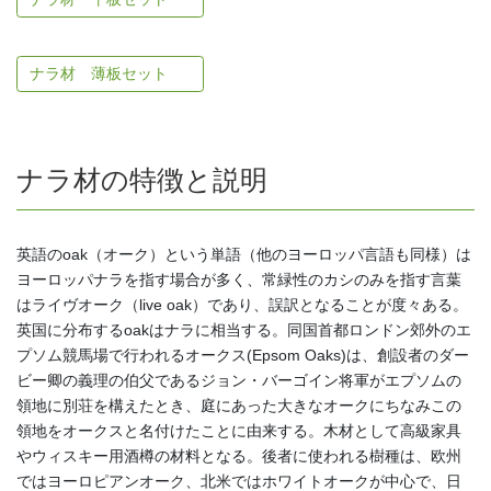
ナラ材 薄板セット
ナラ材の特徴と説明
英語のoak（オーク）という単語（他のヨーロッパ言語も同様）は
ヨーロッパナラを指す場合が多く、常緑性のカシのみを指す言葉
はライヴオーク（live oak）であり、誤訳となることが度々ある。
英国に分布するoakはナラに相当する。同国首都ロンドン郊外のエ
プソム競馬場で行われるオークス(Epsom Oaks)は、創設者のダー
ビー卿の義理の伯父であるジョン・バーゴイン将軍がエプソムの
領地に別荘を構えたとき、庭にあった大きなオークにちなみこの
領地をオークスと名付けたことに由来する。木材として高級家具
やウィスキー用酒樽の材料となる。後者に使われる樹種は、欧州
ではヨーロピアンオーク、北米ではホワイトオークが中心で、日