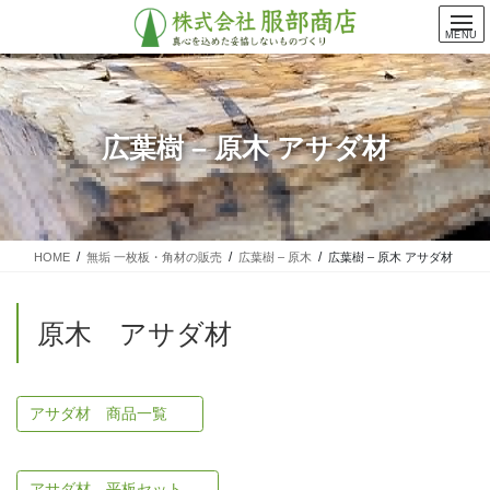
コ
ナ
ン
ビ
MENU
テ
ゲ
ン
ー
ツ
シ
に
ョ
広葉樹 – 原木 アサダ材
移
ン
動
に
移
動
HOME
無垢 一枚板・角材の販売
広葉樹 – 原木
広葉樹 – 原木 アサダ材
原木 アサダ材
アサダ材 商品一覧
アサダ材 平板セット