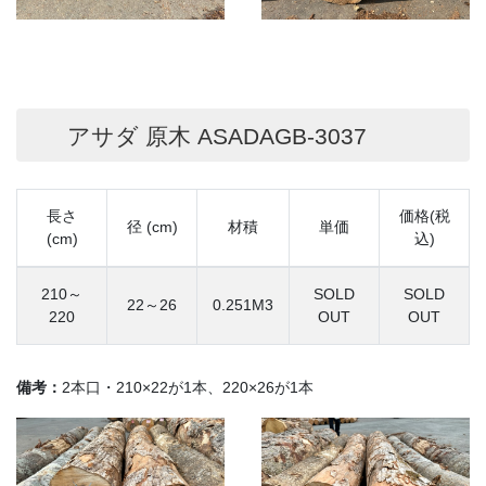
アサダ 原木 ASADAGB-3037
長さ
価格(税
径 (cm)
材積
単価
(cm)
込)
210～
SOLD
SOLD
22～26
0.251M3
220
OUT
OUT
備考：
2本口・210×22が1本、220×26が1本