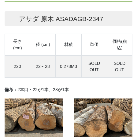
アサダ 原木 ASADAGB-2347
長さ
価格(税
径 (cm)
材積
単価
(cm)
込)
SOLD
SOLD
220
22～28
0.278M3
OUT
OUT
備考：
2本口・22が1本、28が1本