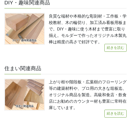
DIY・趣味関連商品
良質な端材や本格的な彫刻材・工作板・学
校教材、木の輪切り、加工済み看板用板ま
で。DIY・趣味に使う木材まで豊富に取り
揃え。モルダーで作ったオリジナル木製丸
棒は精度の高さで好評です。
続きを読む
住まい関連商品
上がり框や階段板・広葉樹のフローリング
等の建築材料や、プロ用の大きな俎板迄、
オリジナル商品を製造。高級和食店・飲食
店にお勧めのカウンター材も豊富に常時在
庫しています。
続きを読む