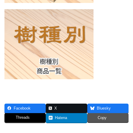
Facebook
X
Bluesky
Threads
Hatena
Copy