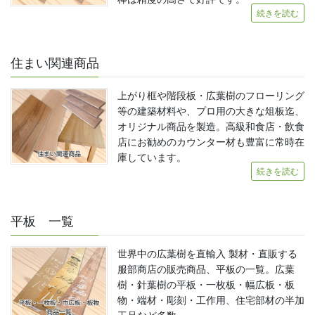
続きを読む
住まい関連商品
上がり框や階段板・広葉樹のフローリング
等の建築材料や、プロ用の大きな俎板迄、
オリジナル商品を製造。高級和食店・飲食
店にお勧めのカウンター材も豊富に常時在
庫しています。
続きを読む
平板 一覧
世界中の広葉樹を直輸入 製材・直販する
服部商店の販売商品、平板の一覧。広葉
樹・針葉樹の平板・一枚板・幅広板・板
物・端材・彫刻・工作用、住宅部材の半加