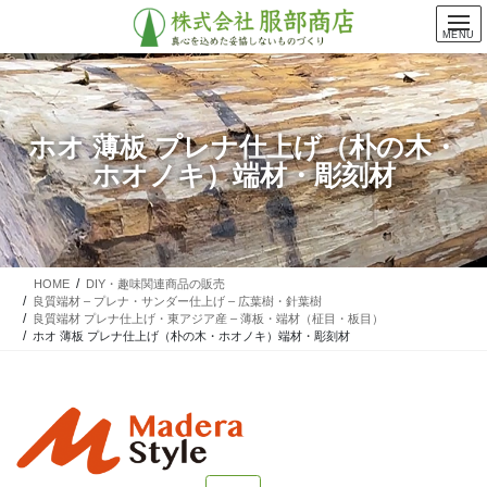
コ
ナ
ン
ビ
MENU
テ
ゲ
ン
ー
ツ
シ
に
ョ
ホオ 薄板 プレナ仕上げ（朴の木・
移
ン
ホオノキ）端材・彫刻材
動
に
移
動
HOME
DIY・趣味関連商品の販売
良質端材 – プレナ・サンダー仕上げ – 広葉樹・針葉樹
良質端材 プレナ仕上げ・東アジア産 – 薄板・端材（柾目・板目）
ホオ 薄板 プレナ仕上げ（朴の木・ホオノキ）端材・彫刻材