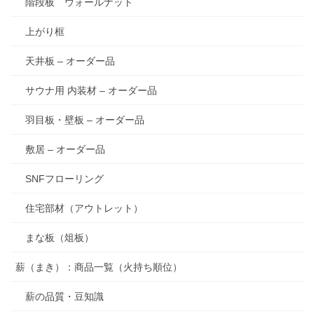
階段板 ウォールナット
上がり框
天井板 – オーダー品
サウナ用 内装材 – オーダー品
羽目板・壁板 – オーダー品
敷居 – オーダー品
SNFフローリング
住宅部材（アウトレット）
まな板（俎板）
薪（まき）：商品一覧（火持ち順位）
薪の品質・豆知識